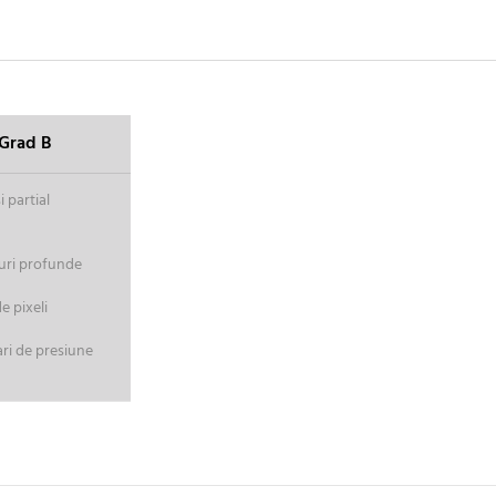
Grad B
 partial
uri profunde
 pixeli
ri de presiune