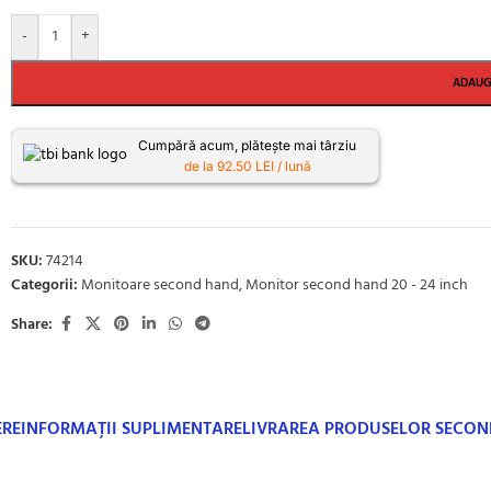
-
+
ADAUG
Cumpără acum, plătește mai târziu
de la 92.50 LEI / lună
SKU:
74214
Categorii:
Monitoare second hand
,
Monitor second hand 20 - 24 inch
Share:
ERE
INFORMAȚII SUPLIMENTARE
LIVRAREA PRODUSELOR SECO