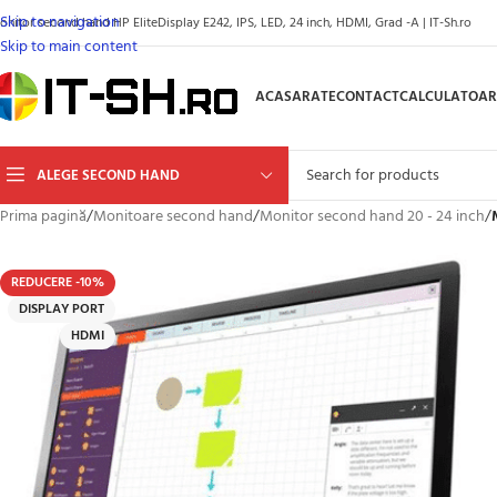
Skip to navigation
onitor second hand HP EliteDisplay E242, IPS, LED, 24 inch, HDMI, Grad -A | IT-Sh.ro
Skip to main content
ACASA
RATE
CONTACT
CALCULATOAR
ALEGE SECOND HAND
Prima pagină
/
Monitoare second hand
/
Monitor second hand 20 - 24 inch
/
REDUCERE -10%
DISPLAY PORT
HDMI