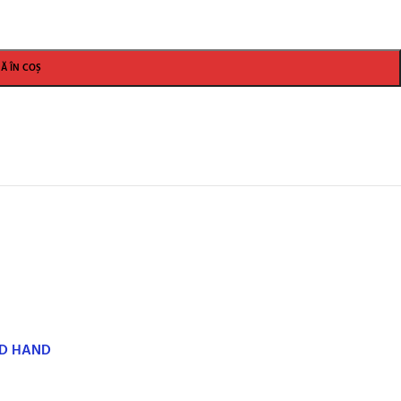
Ă ÎN COȘ
ND HAND