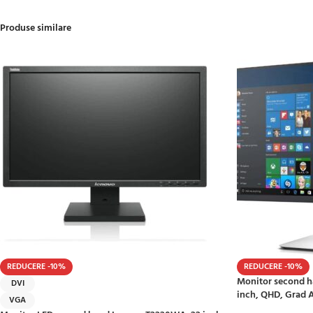
Produse similare
REDUCERE -10%
REDUCERE -10%
Monitor second h
DVI
inch, QHD, Grad 
VGA