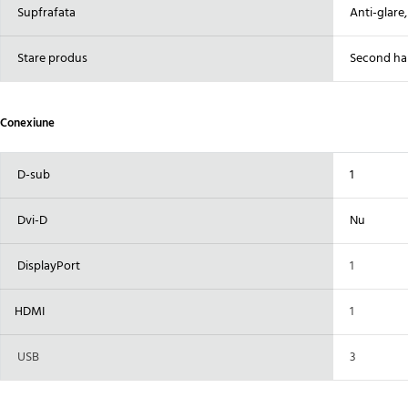
Supfrafata
Anti-glare,
Stare produs
Second ha
Conexiune
D-sub
1
Dvi-D
Nu
DisplayPort
1
HDMI
1
USB
3