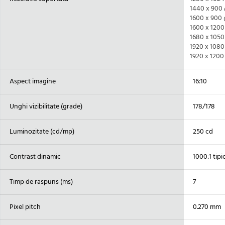
1440 x 900
1600 x 900
1600 x 120
1680 x 105
1920 x 108
1920 x 1200
Aspect imagine
16:10
Unghi vizibilitate (grade)
178/178
Luminozitate (cd/mp)
250 cd
Contrast dinamic
1000:1 tipi
Timp de raspuns (ms)
7
Pixel pitch
0.270 mm