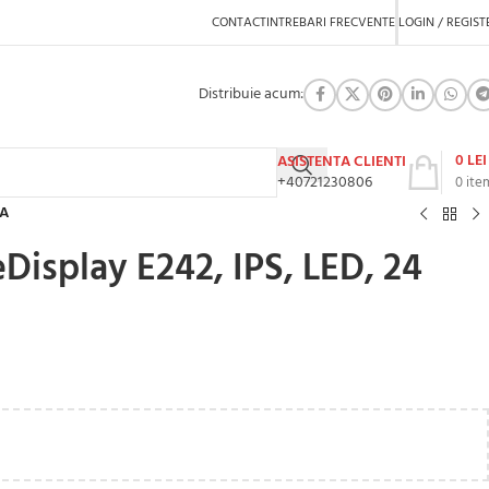
CONTACT
INTREBARI FRECVENTE
LOGIN / REGIST
Distribuie acum:
0
LEI
ASISTENTA CLIENTI
+40721230806
0
ite
-A
Display E242, IPS, LED, 24