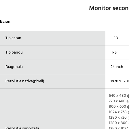
Monitor second
Ecran
Tip ecran
LED
Tip panou
IPS
Diagonala
24 inch
Rezolutie nativa(pixeli)
1920 x 120
640 x 480 
720 x 400 
800 x 600 
1024 x 768 
1280 x 720 
1280 x 800
Rezolutie suportata
1280 x 102