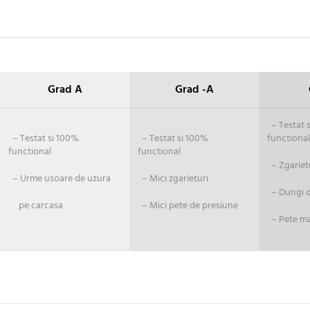
Grad A
Grad -A
– Testat si
– Testat si 100%
– Testat si 100%
functional
functional
functional
– Zgariet
– Urme usoare de uzura
– Mici zgarieturi
– Dungi de
pe carcasa
– Mici pete de presiune
– Pete ma