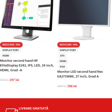
REDUCERE -10%
REDUCERE -10%
DISPLAY PORT
DISPLAY PORT
HDMI
DVI
Monitor second hand HP
HDMI
EliteDisplay E242, IPS, LED, 24 inch,
VGA
HDMI, Grad -A
Monitor LED second hand Nec
EA273WMi, 27 inch, Grad A
297
lei
330
lei
396
lei
440
lei
ADAUGĂ ÎN COȘ
ADAUGĂ ÎN COȘ
LIVRARE GRATUITĂ