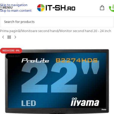
Skip to navigation
MENIU
Skip to main content
Prima pagină
/
Monitoare second hand
/
Monitor second hand 20 - 24 inch
REDUCERE -9%
SOLD OUT