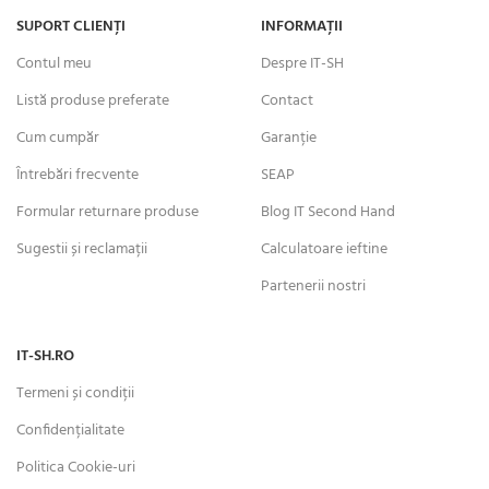
SUPORT CLIENȚI
INFORMAȚII
Contul meu
Despre IT-SH
Listă produse preferate
Contact
Cum cumpăr
Garanție
Întrebări frecvente
SEAP
Formular returnare produse
Blog IT Second Hand
Sugestii și reclamații
Calculatoare ieftine
Partenerii nostri
IT-SH.RO
Termeni și condiții
Confidențialitate
Politica Cookie-uri