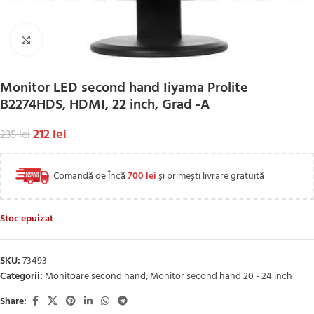
Click to enlarge
Monitor LED second hand Iiyama Prolite
B2274HDS, HDMI, 22 inch, Grad -A
212
lei
235
lei
Comandă de Încă
700
lei
și primești livrare gratuită
Stoc epuizat
SKU:
73493
Categorii:
Monitoare second hand
,
Monitor second hand 20 - 24 inch
Share: