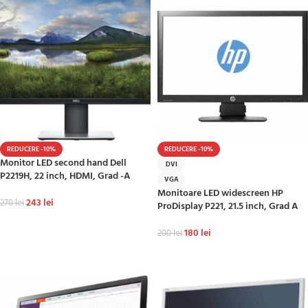
REDUCERE -10%
REDUCERE -10%
Monitor LED second hand Dell
DVI
P2219H, 22 inch, HDMI, Grad -A
VGA
Monitoare LED widescreen HP
243
lei
270
lei
ProDisplay P221, 21.5 inch, Grad A
ADAUGĂ ÎN COȘ
180
lei
200
lei
ADAUGĂ ÎN COȘ