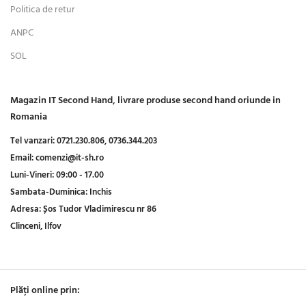
Politica de retur
ANPC
SOL
Magazin IT Second Hand, livrare produse second hand oriunde in
Romania
Tel vanzari:
0721.230.806,
0736.344.203
Email:
comenzi@it-sh.ro
Luni-Vineri:
09:00 - 17.00
Sambata-Duminica:
Inchis
Adresa:
Șos Tudor Vladimirescu nr 86
Clinceni, Ilfov
Plăți online prin: