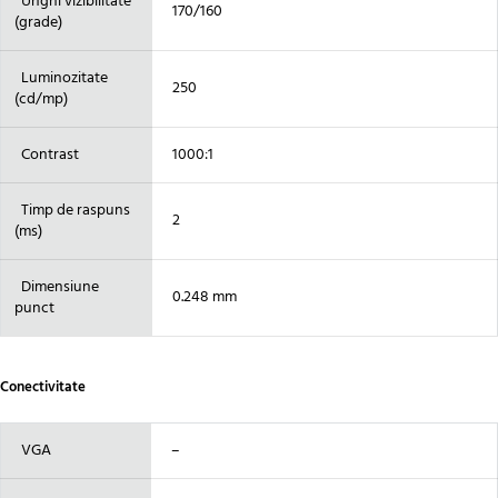
Unghi vizibilitate
170/160
(grade)
Luminozitate
250
(cd/mp)
Contrast
1000:1
Timp de raspuns
2
(ms)
Dimensiune
0.248 mm
punct
Conectivitate
VGA
–