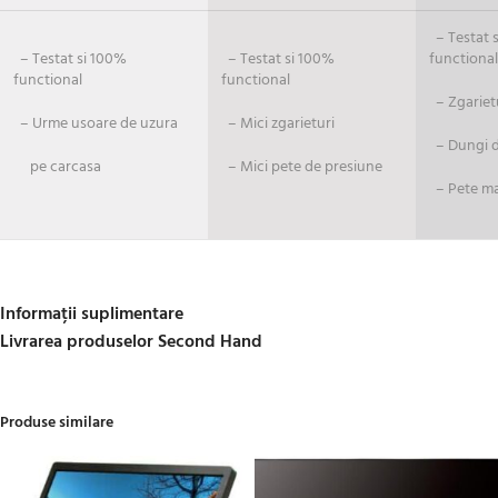
– Testat si
– Testat si 100%
– Testat si 100%
functional
functional
functional
– Zgariet
– Urme usoare de uzura
– Mici zgarieturi
– Dungi de
pe carcasa
– Mici pete de presiune
– Pete ma
Informații suplimentare
Livrarea produselor Second Hand
Produse similare