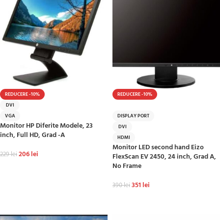
REDUCERE -10%
REDUCERE -10%
DVI
HOT
VGA
DISPLAY PORT
Monitor HP Diferite Modele, 23
DVI
inch, Full HD, Grad -A
HDMI
Monitor LED second hand Eizo
206
lei
229
lei
FlexScan EV 2450, 24 inch, Grad A,
No Frame
ADAUGĂ ÎN COȘ
351
lei
390
lei
ADAUGĂ ÎN COȘ