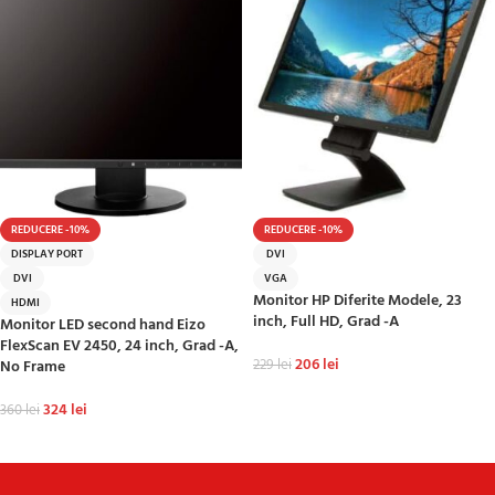
REDUCERE -10%
REDUCERE -10%
DISPLAY PORT
DVI
DVI
VGA
Monitor HP Diferite Modele, 23
HDMI
inch, Full HD, Grad -A
Monitor LED second hand Eizo
FlexScan EV 2450, 24 inch, Grad -A,
206
lei
No Frame
229
lei
ADAUGĂ ÎN COȘ
324
lei
360
lei
ADAUGĂ ÎN COȘ