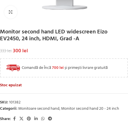
Click to enlarge
Monitor second hand LED widescreen Eizo
EV2450, 24 inch, HDMI, Grad -A
300
lei
333
lei
Comandă de Încă
700
lei
și primești livrare gratuită
Stoc epuizat
SKU:
101382
Categorii:
Monitoare second hand
,
Monitor second hand 20 - 24 inch
Share: