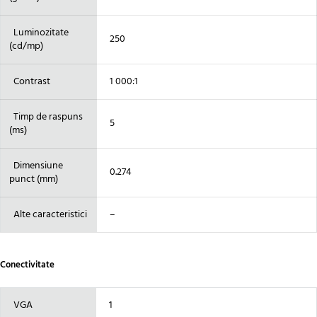
Luminozitate
250
(cd/mp)
Contrast
1 000:1
Timp de raspuns
5
(ms)
Dimensiune
0.274
punct (mm)
Alte caracteristici
–
Conectivitate
VGA
1