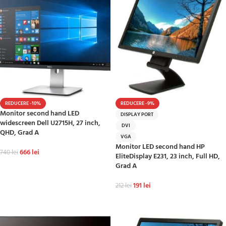
REDUCERE -10%
REDUCERE -9%
Monitor second hand LED
DISPLAY PORT
widescreen Dell U2715H, 27 inch,
DVI
QHD, Grad A
VGA
Monitor LED second hand HP
666
lei
740
lei
EliteDisplay E231, 23 inch, Full HD,
Grad A
ADAUGĂ ÎN COȘ
191
lei
212
lei
ADAUGĂ ÎN COȘ