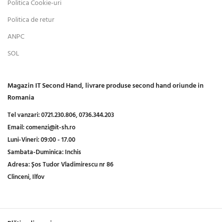
Politica Cookie-uri
Politica de retur
ANPC
SOL
Magazin IT Second Hand, livrare produse second hand oriunde in
Romania
Tel vanzari:
0721.230.806,
0736.344.203
Email:
comenzi@it-sh.ro
Luni-Vineri:
09:00 - 17.00
Sambata-Duminica:
Inchis
Adresa:
Șos Tudor Vladimirescu nr 86
Clinceni, Ilfov