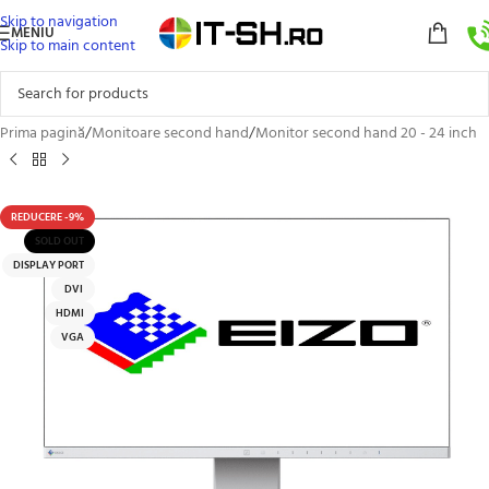
Skip to navigation
MENIU
Skip to main content
Prima pagină
/
Monitoare second hand
/
Monitor second hand 20 - 24 inch
REDUCERE -9%
SOLD OUT
DISPLAY PORT
DVI
HDMI
VGA