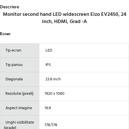
Descriere
Monitor second hand LED widescreen Eizo EV2450, 24
inch, HDMI, Grad -A
Ecran
Tip ecran
LED
Tip panou
IPS
Diagonala
23.8 inch
Rezolutie (pixeli)
1920 x 1080
Aspect imagine
16:9
Unghi vizibilitate
178/178
(grade)