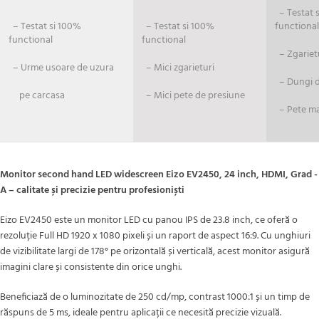
– Testat si
– Testat si 100%
– Testat si 100%
functional
functional
functional
– Zgariet
– Urme usoare de uzura
– Mici zgarieturi
– Dungi de
pe carcasa
– Mici pete de presiune
– Pete ma
Monitor second hand LED widescreen Eizo EV2450, 24 inch, HDMI, Grad -
A – calitate și precizie pentru profesioniști
Eizo EV2450 este un monitor LED cu panou IPS de 23.8 inch, ce oferă o
rezoluție Full HD 1920 x 1080 pixeli și un raport de aspect 16:9. Cu unghiuri
de vizibilitate largi de 178° pe orizontală și verticală, acest monitor asigură
imagini clare și consistente din orice unghi.
Beneficiază de o luminozitate de 250 cd/mp, contrast 1000:1 și un timp de
răspuns de 5 ms, ideale pentru aplicații ce necesită precizie vizuală.