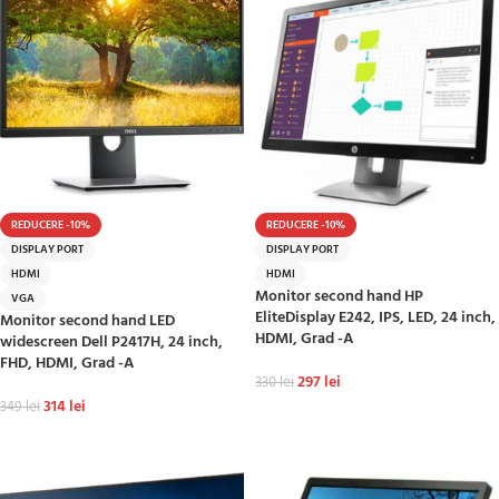
REDUCERE -10%
REDUCERE -10%
DISPLAY PORT
DISPLAY PORT
HDMI
HDMI
Monitor second hand HP
VGA
EliteDisplay E242, IPS, LED, 24 inch,
Monitor second hand LED
HDMI, Grad -A
widescreen Dell P2417H, 24 inch,
FHD, HDMI, Grad -A
297
lei
330
lei
314
lei
349
lei
ADAUGĂ ÎN COȘ
ADAUGĂ ÎN COȘ