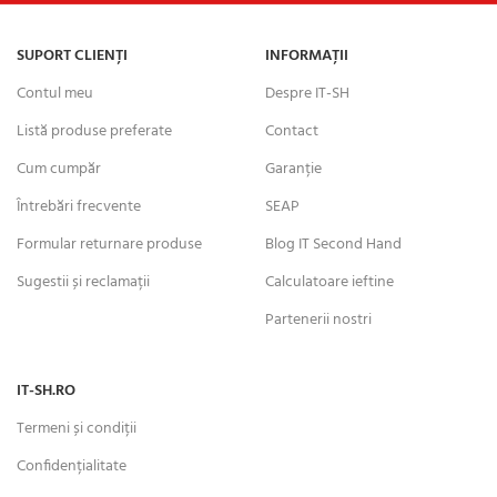
SUPORT CLIENȚI
INFORMAȚII
Contul meu
Despre IT-SH
Listă produse preferate
Contact
Cum cumpăr
Garanție
Întrebări frecvente
SEAP
Formular returnare produse
Blog IT Second Hand
Sugestii și reclamații
Calculatoare ieftine
Partenerii nostri
IT-SH.RO
Termeni și condiții
Confidențialitate