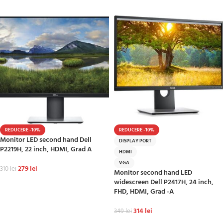
ADAUGĂ ÎN COȘ
REDUCERE -10%
REDUCERE -10%
Monitor LED second hand Dell
DISPLAY PORT
P2219H, 22 inch, HDMI, Grad A
HDMI
VGA
279
lei
310
lei
Monitor second hand LED
widescreen Dell P2417H, 24 inch,
ADAUGĂ ÎN COȘ
FHD, HDMI, Grad -A
314
lei
349
lei