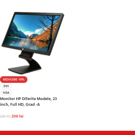
ADAUGĂ ÎN COȘ
REDUCERE -10%
DVI
VGA
Monitor HP Diferite Modele, 23
inch, Full HD, Grad -A
206
lei
229
lei
ADAUGĂ ÎN COȘ