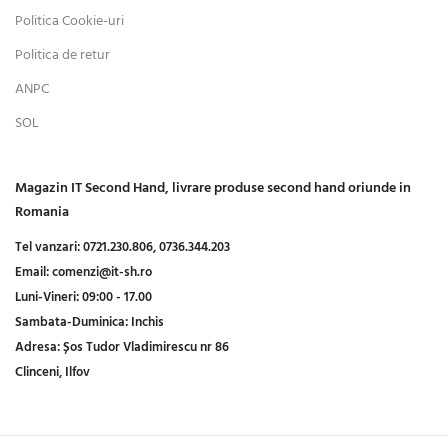
Politica Cookie-uri
Politica de retur
ANPC
SOL
Magazin IT Second Hand, livrare produse second hand oriunde in
Romania
Tel vanzari:
0721.230.806,
0736.344.203
Email:
comenzi@it-sh.ro
Luni-Vineri:
09:00 - 17.00
Sambata-Duminica:
Inchis
Adresa:
Șos Tudor Vladimirescu nr 86
Clinceni, Ilfov