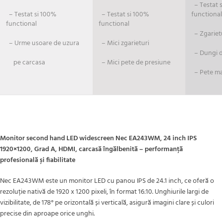
– Testat si
– Testat si 100%
– Testat si 100%
functional
functional
functional
– Zgariet
– Urme usoare de uzura
– Mici zgarieturi
– Dungi de
pe carcasa
– Mici pete de presiune
– Pete ma
Monitor second hand LED widescreen Nec EA243WM, 24 inch IPS
1920×1200, Grad A, HDMI, carcasă îngălbenită – performanță
profesională și fiabilitate
Nec EA243WM este un monitor LED cu panou IPS de 24.1 inch, ce oferă o
rezoluție nativă de 1920 x 1200 pixeli, în format 16:10. Unghiurile largi de
vizibilitate, de 178° pe orizontală și verticală, asigură imagini clare și culori
precise din aproape orice unghi.