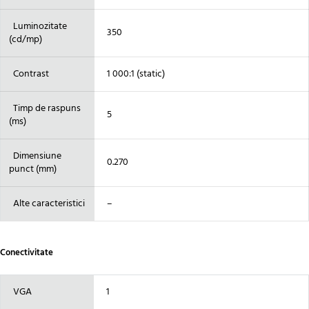
Luminozitate
350
(cd/mp)
Contrast
1 000:1 (static)
Timp de raspuns
5
(ms)
Dimensiune
0.270
punct (mm)
Alte caracteristici
–
Conectivitate
VGA
1