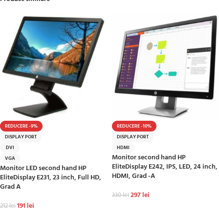
REDUCERE -9%
REDUCERE -10%
DISPLAY PORT
DISPLAY PORT
DVI
HDMI
Monitor second hand HP
VGA
EliteDisplay E242, IPS, LED, 24 inch,
Monitor LED second hand HP
HDMI, Grad -A
EliteDisplay E231, 23 inch, Full HD,
Grad A
297
lei
330
lei
191
lei
212
lei
ADAUGĂ ÎN COȘ