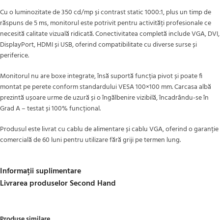
Cu o luminozitate de 350 cd/mp și contrast static 1000:1, plus un timp de
răspuns de 5 ms, monitorul este potrivit pentru activități profesionale ce
necesită calitate vizuală ridicată. Conectivitatea completă include VGA, DVI,
DisplayPort, HDMI și USB, oferind compatibilitate cu diverse surse și
periferice.
Monitorul nu are boxe integrate, însă suportă funcția pivot și poate fi
montat pe perete conform standardului VESA 100×100 mm. Carcasa albă
prezintă ușoare urme de uzură și o îngălbenire vizibilă, încadrându-se în
Grad A – testat și 100% funcțional.
Produsul este livrat cu cablu de alimentare și cablu VGA, oferind o garanție
comercială de 60 luni pentru utilizare fără griji pe termen lung.
Informații suplimentare
Livrarea produselor Second Hand
Produse similare