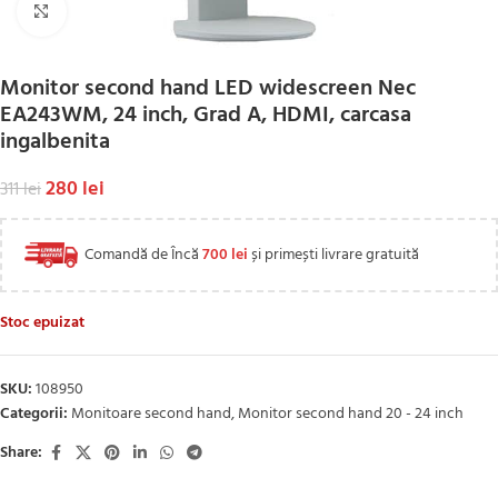
Click to enlarge
Monitor second hand LED widescreen Nec
EA243WM, 24 inch, Grad A, HDMI, carcasa
ingalbenita
280
lei
311
lei
Comandă de Încă
700
lei
și primești livrare gratuită
Stoc epuizat
SKU:
108950
Categorii:
Monitoare second hand
,
Monitor second hand 20 - 24 inch
Share: