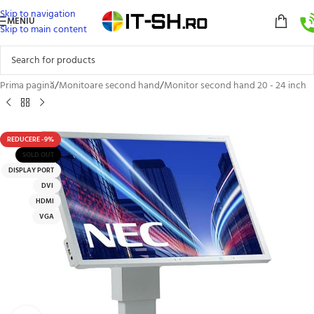
Skip to navigation
MENIU
Skip to main content
Prima pagină
/
Monitoare second hand
/
Monitor second hand 20 - 24 inch
REDUCERE -9%
SOLD OUT
DISPLAY PORT
DVI
HDMI
VGA