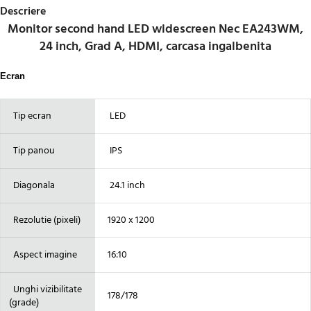
Descriere
Monitor second hand LED widescreen Nec EA243WM,
24 inch, Grad A, HDMI, carcasa ingalbenita
Ecran
Tip ecran
LED
Tip panou
IPS
Diagonala
24.1 inch
Rezolutie (pixeli)
1920 x 1200
Aspect imagine
16:10
Unghi vizibilitate
178/178
(grade)