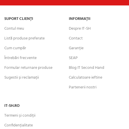
SUPORT CLIENȚI
INFORMAȚII
Contul meu
Despre IT-SH
Listă produse preferate
Contact
Cum cumpăr
Garanție
Întrebări frecvente
SEAP
Formular returnare produse
Blog IT Second Hand
Sugestii și reclamații
Calculatoare ieftine
Partenerii nostri
IT-SH.RO
Termeni și condiții
Confidențialitate