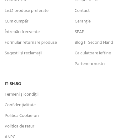
Contul meu
Despre IT-SH
Listă produse preferate
Contact
Cum cumpăr
Garanție
Întrebări frecvente
SEAP
Formular returnare produse
Blog IT Second Hand
Sugestii și reclamații
Calculatoare ieftine
Partenerii nostri
IT-SH.RO
Termeni și condiții
Confidențialitate
Politica Cookie-uri
Politica de retur
ANPC