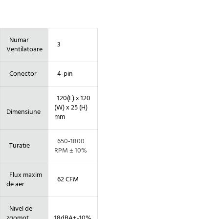
Numar
3
Ventilatoare
Conector
4-pin
120(L) x 120
(W) x 25 (H)
Dimensiune
mm
650-1800
Turatie
RPM ± 10%
Flux maxim
62 CFM
de aer
Nivel de
zgomot
18dBA+-10%