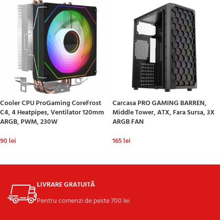
Cooler CPU ProGaming CoreFrost
Carcasa PRO GAMING BARREN,
C4, 4 Heatpipes, Ventilator 120mm
Middle Tower, ATX, Fara Sursa, 3X
ARGB, PWM, 230W
ARGB FAN
90
lei
165
lei
ADAUGĂ ÎN COȘ
ADAUGĂ ÎN COȘ
LIVRARE GRATUITĂ
Pentru comenzi de peste 700 lei