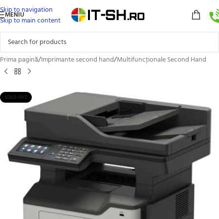
Skip to navigation
MENIU
Skip to main content
Prima pagină
/
Imprimante second hand
/
Multifuncţionale Second Hand
SOLD OUT