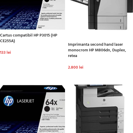
Cartus compatibil HP P3015 (HP
CE255A)
Imprimanta second hand laser
monocrom HP M806dn, Duplex,
133
lei
retea
ADAUGĂ ÎN COȘ
2.800
lei
ADAUGĂ ÎN COȘ