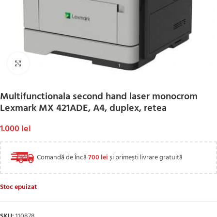
Click to enlarge
Multifunctionala second hand laser monocrom
Lexmark MX 421ADE, A4, duplex, retea
1.000
lei
Comandă de Încă
700
lei
și primești livrare gratuită
Stoc epuizat
SKU:
110878