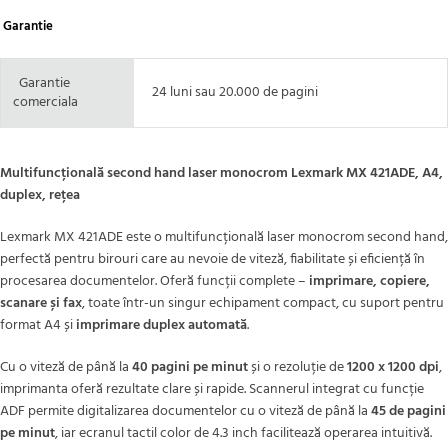
Garantie
Garantie
24 luni sau 20.000 de pagini
comerciala
Multifuncțională second hand laser monocrom Lexmark MX 421ADE, A4,
duplex, rețea
Lexmark MX 421ADE este o multifuncțională laser monocrom second hand,
perfectă pentru birouri care au nevoie de viteză, fiabilitate și eficiență în
procesarea documentelor. Oferă funcții complete –
imprimare, copiere,
scanare și fax
, toate într-un singur echipament compact, cu suport pentru
format A4 și
imprimare duplex automată
.
Cu o viteză de până la
40 pagini pe minut
și o rezoluție de
1200 x 1200 dpi
,
imprimanta oferă rezultate clare și rapide. Scannerul integrat cu funcție
ADF permite digitalizarea documentelor cu o viteză de până la
45 de pagini
pe minut
, iar ecranul tactil color de 4.3 inch facilitează operarea intuitivă.