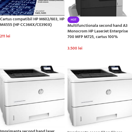
Cartus compatibil HP M602/603, HP
HOT
M4555 (HP CC364X/CE390X)
Multifunctionala second hand A3
Monocrom HP LaserJet Enterprise
211
lei
700 MFP M725, cartus 100%
ADAUGĂ ÎN COȘ
3.500
lei
ADAUGĂ ÎN COȘ
Imprimanta second hand laser