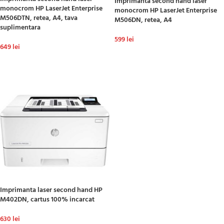
Imprimanta second hand laser
monocrom HP LaserJet Enterprise
monocrom HP LaserJet Enterprise
M506DTN, retea, A4, tava
M506DN, retea, A4
suplimentara
599
lei
649
lei
ADAUGĂ ÎN COȘ
ADAUGĂ ÎN COȘ
Imprimanta laser second hand HP
M402DN, cartus 100% incarcat
630
lei