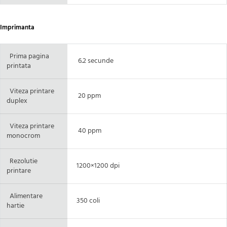
Imprimanta
Prima pagina
6.2 secunde
printata
Viteza printare
20 ppm
duplex
Viteza printare
40 ppm
monocrom
Rezolutie
1200×1200 dpi
printare
Alimentare
350 coli
hartie