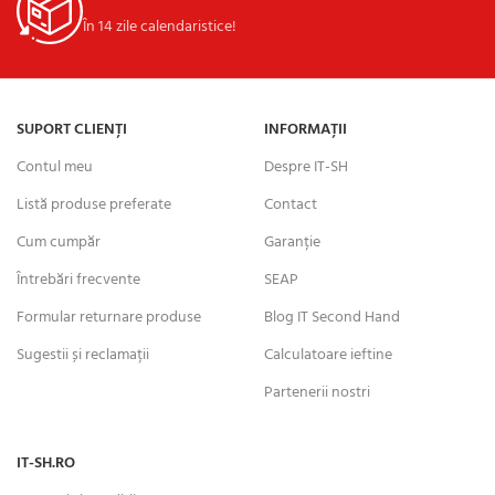
În 14 zile calendaristice!
SUPORT CLIENȚI
INFORMAȚII
Contul meu
Despre IT-SH
Listă produse preferate
Contact
Cum cumpăr
Garanție
Întrebări frecvente
SEAP
Formular returnare produse
Blog IT Second Hand
Sugestii și reclamații
Calculatoare ieftine
Partenerii nostri
IT-SH.RO