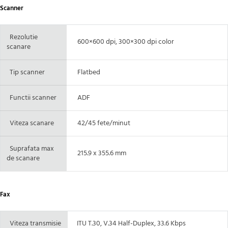
Scanner
Rezolutie
600×600 dpi, 300×300 dpi color
scanare
Tip scanner
Flatbed
Functii scanner
ADF
Viteza scanare
42/45 fete/minut
Suprafata max
215.9 x 355.6 mm
de scanare
Fax
Viteza transmisie
ITU T.30, V.34 Half-Duplex, 33.6 Kbps