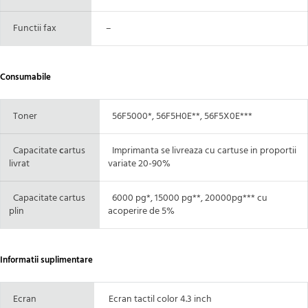
Functii fax
–
Consumabile
Toner
56F5000*, 56F5H0E**, 56F5X0E***
Capacitate
c
artus
Imprimanta se livreaza cu cartuse in proportii
livrat
variate 20-90%
Capacitate cartus
6000 pg*, 15000 pg**, 20000pg*** cu
plin
acoperire de 5%
Informatii suplimentare
Ecran
Ecran tactil color 4.3 inch