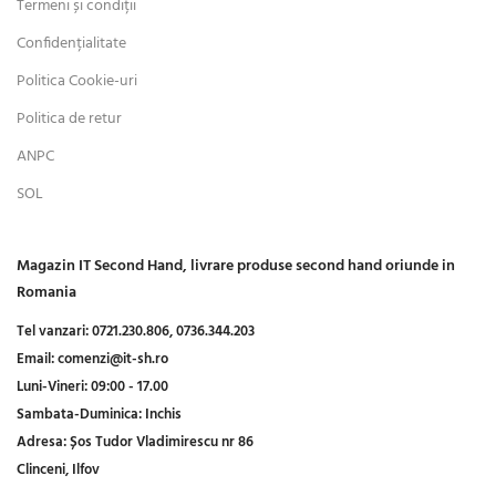
Termeni și condiții
Confidențialitate
Politica Cookie-uri
Politica de retur
ANPC
SOL
Magazin IT Second Hand, livrare produse second hand oriunde in
Romania
Tel vanzari:
0721.230.806,
0736.344.203
Email:
comenzi@it-sh.ro
Luni-Vineri:
09:00 - 17.00
Sambata-Duminica:
Inchis
Adresa:
Șos Tudor Vladimirescu nr 86
Clinceni, Ilfov