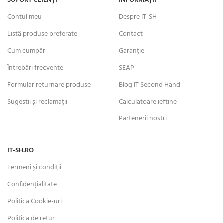
SUPORT CLIENȚI
INFORMAȚII
Contul meu
Despre IT-SH
Listă produse preferate
Contact
Cum cumpăr
Garanție
Întrebări frecvente
SEAP
Formular returnare produse
Blog IT Second Hand
Sugestii și reclamații
Calculatoare ieftine
Partenerii nostri
IT-SH.RO
Termeni și condiții
Confidențialitate
Politica Cookie-uri
Politica de retur