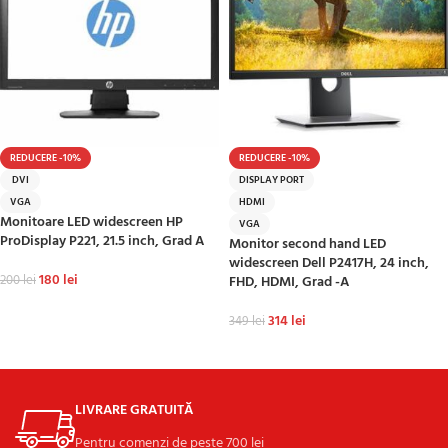
REDUCERE -10%
REDUCERE -10%
DVI
DISPLAY PORT
VGA
HDMI
Monitoare LED widescreen HP
VGA
ProDisplay P221, 21.5 inch, Grad A
Monitor second hand LED
widescreen Dell P2417H, 24 inch,
180
lei
200
lei
FHD, HDMI, Grad -A
ADAUGĂ ÎN COȘ
314
lei
349
lei
ADAUGĂ ÎN COȘ
LIVRARE GRATUITĂ
Pentru comenzi de peste 700 lei