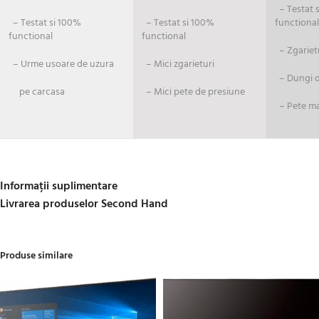
– Testat si
– Testat si 100%
– Testat si 100%
functional
functional
functional
– Zgariet
– Urme usoare de uzura
– Mici zgarieturi
– Dungi de
pe carcasa
– Mici pete de presiune
– Pete ma
Informații suplimentare
Livrarea produselor Second Hand
Produse similare