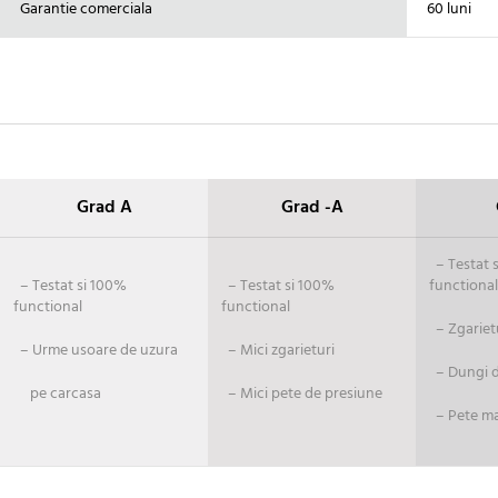
Garantie comerciala
60 luni
Grad A
Grad -A
– Testat si
– Testat si 100%
– Testat si 100%
functional
functional
functional
– Zgariet
– Urme usoare de uzura
– Mici zgarieturi
– Dungi de
pe carcasa
– Mici pete de presiune
– Pete ma