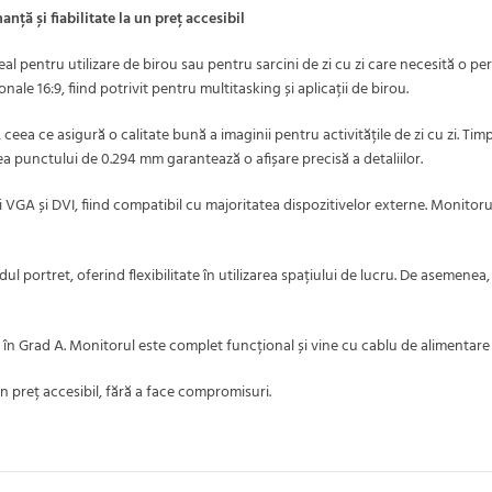
ă și fiabilitate la un preț accesibil
entru utilizare de birou sau pentru sarcini de zi cu zi care necesită o perf
ale 16:9, fiind potrivit pentru multitasking și aplicații de birou.
a ce asigură o calitate bună a imaginii pentru activitățile de zi cu zi. Timpu
nea punctului de 0.294 mm garantează o afișare precisă a detaliilor.
VGA și DVI, fiind compatibil cu majoritatea dispozitivelor externe. Monitor
dul portret, oferind flexibilitate în utilizarea spațiului de lucru. De aseme
în Grad A. Monitorul este complet funcțional și vine cu cablu de alimentare 
un preț accesibil, fără a face compromisuri.