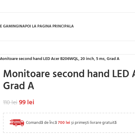
E GAMING
INAPOI LA PAGINA PRINCIPALA
Monitoare second hand LED Acer B206WQL, 20 inch, 5 ms, Grad A
Monitoare second hand LED A
Grad A
99
lei
110
lei
Comandă de Încă
700
lei
și primești livrare gratuită