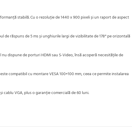
ormanță stabilă. Cu o rezoluție de 1440 x 900 pixeli și un raport de aspect
l de răspuns de 5 ms și unghiurile largi de vizibilitate de 178° pe orizontală
ul nu dispune de porturi HDMI sau S-Video, însă acoperă necesitățile de
nea, este compatibil cu montare VESA 100×100 mm, ceea ce permite instalarea
și cablu VGA, plus o garanție comercială de 60 luni.