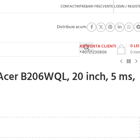
CONTACT
INTREBARI FRECVENTE
LOGIN / REGIST
Distribuie acum:
0
LEI
ASISTENTA CLIENTI
+40721230806
0
ite
cer B206WQL, 20 inch, 5 ms,