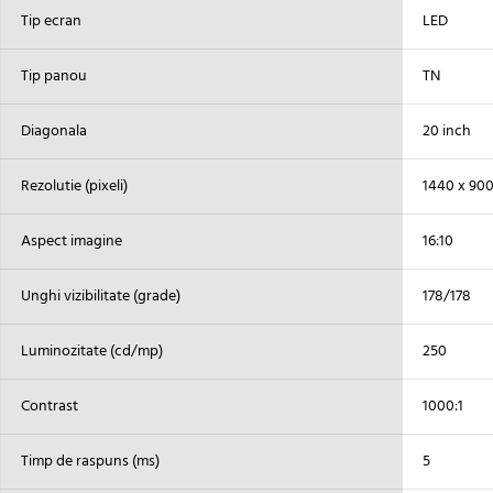
Tip ecran
LED
Tip panou
TN
Diagonala
20 inch
Rezolutie (pixeli)
1440 x 90
Aspect imagine
16:10
Unghi vizibilitate (grade)
178/178
Luminozitate (cd/mp)
250
Contrast
1000:1
Timp de raspuns (ms)
5