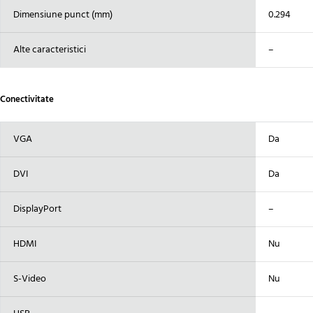
Dimensiune punct (mm)
0.294
Alte caracteristici
–
Conectivitate
VGA
Da
DVI
Da
DisplayPort
–
HDMI
Nu
S-Video
Nu