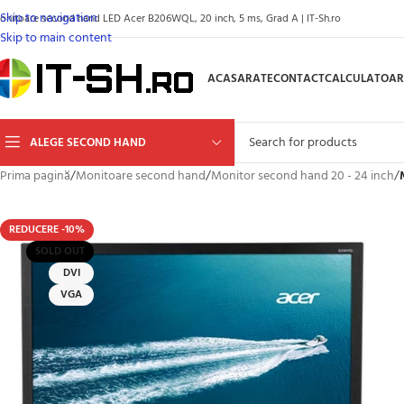
Skip to navigation
onitoare second hand LED Acer B206WQL, 20 inch, 5 ms, Grad A | IT-Sh.ro
Skip to main content
ACASA
RATE
CONTACT
CALCULATOAR
ALEGE SECOND HAND
Prima pagină
/
Monitoare second hand
/
Monitor second hand 20 - 24 inch
/
REDUCERE -10%
SOLD OUT
DVI
VGA