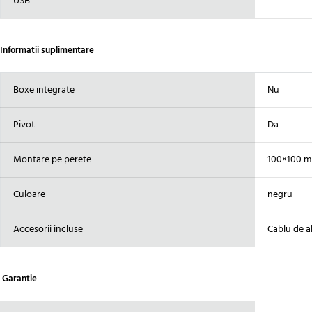
USB
–
Informatii suplimentare
Boxe integrate
Nu
Pivot
Da
Montare pe perete
100×100 
Culoare
negru
Accesorii incluse
Cablu de a
Garantie