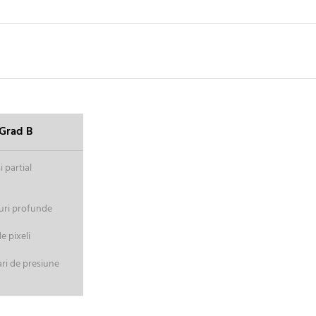
Grad B
 partial
uri profunde
 pixeli
ri de presiune