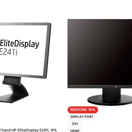
REDUCERE -10%
DISPLAY PORT
DVI
hand HP EliteDisplay E241i, IPS,
HDMI