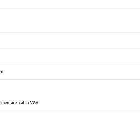
mm
limentare, cablu VGA