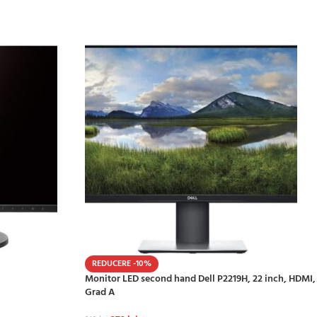
REDUCERE -10%
Monitor LED second hand Dell P2219H, 22 inch, HDMI,
Grad A