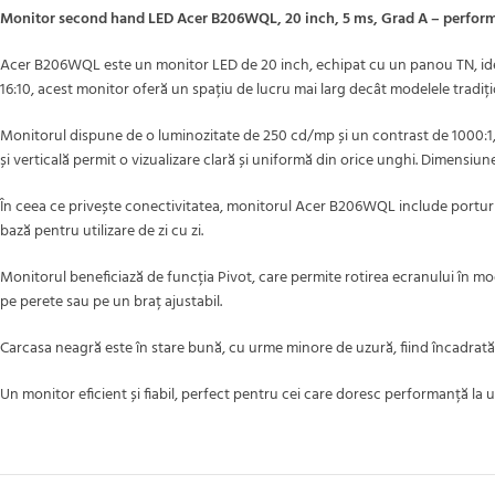
Monitor second hand LED Acer B206WQL, 20 inch, 5 ms, Grad A – performanț
Acer B206WQL este un monitor LED de 20 inch, echipat cu un panou TN, ideal p
16:10, acest monitor oferă un spațiu de lucru mai larg decât modelele tradițion
Monitorul dispune de o luminozitate de 250 cd/mp și un contrast de 1000:1, cee
și verticală permit o vizualizare clară și uniformă din orice unghi. Dimensiu
În ceea ce privește conectivitatea, monitorul Acer B206WQL include porturi 
bază pentru utilizare de zi cu zi.
Monitorul beneficiază de funcția Pivot, care permite rotirea ecranului în mo
pe perete sau pe un braț ajustabil.
Carcasa neagră este în stare bună, cu urme minore de uzură, fiind încadrată 
Un monitor eficient și fiabil, perfect pentru cei care doresc performanță la 