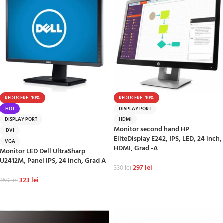
REDUCERE -10%
REDUCERE -10%
HOT
DISPLAY PORT
DISPLAY PORT
HDMI
Monitor second hand HP
DVI
EliteDisplay E242, IPS, LED, 24 inch,
VGA
HDMI, Grad -A
Monitor LED Dell UltraSharp
U2412M, Panel IPS, 24 inch, Grad A
297
lei
330
lei
323
lei
359
lei
ADAUGĂ ÎN COȘ
ADAUGĂ ÎN COȘ