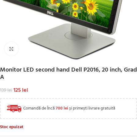
Click to enlarge
Monitor LED second hand Dell P2016, 20 inch, Grad
A
125
lei
139
lei
Comandă de Încă
700
lei
și primești livrare gratuită
Stoc epuizat