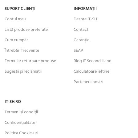
SUPORT CLIENȚI
INFORMAȚII
Contul meu
Despre IT-SH
Listă produse preferate
Contact
Cum cumpăr
Garanție
Întrebări frecvente
SEAP
Formular returnare produse
Blog IT Second Hand
Sugestii și reclamații
Calculatoare ieftine
Partenerii nostri
IT-SH.RO
Termeni și condiții
Confidențialitate
Politica Cookie-uri