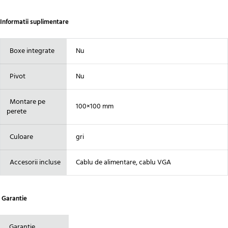
Informatii suplimentare
Boxe integrate
Nu
Pivot
Nu
Montare pe
100×100 mm
perete
Culoare
gri
Accesorii incluse
Cablu de alimentare, cablu VGA
Garantie
Garantie