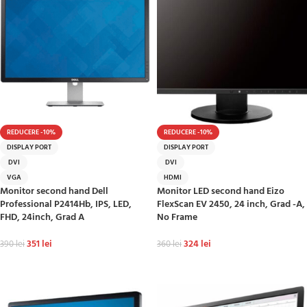
REDUCERE -10%
REDUCERE -10%
DISPLAY PORT
DISPLAY PORT
DVI
DVI
VGA
HDMI
Monitor second hand Dell
Monitor LED second hand Eizo
Professional P2414Hb, IPS, LED,
FlexScan EV 2450, 24 inch, Grad -A,
FHD, 24inch, Grad A
No Frame
351
lei
324
lei
390
lei
360
lei
ADAUGĂ ÎN COȘ
ADAUGĂ ÎN COȘ