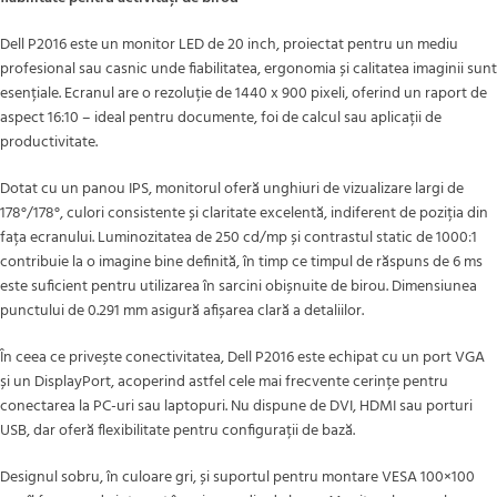
Dell P2016 este un monitor LED de 20 inch, proiectat pentru un mediu
profesional sau casnic unde fiabilitatea, ergonomia și calitatea imaginii sunt
esențiale. Ecranul are o rezoluție de 1440 x 900 pixeli, oferind un raport de
aspect 16:10 – ideal pentru documente, foi de calcul sau aplicații de
productivitate.
Dotat cu un panou IPS, monitorul oferă unghiuri de vizualizare largi de
178°/178°, culori consistente și claritate excelentă, indiferent de poziția din
fața ecranului. Luminozitatea de 250 cd/mp și contrastul static de 1000:1
contribuie la o imagine bine definită, în timp ce timpul de răspuns de 6 ms
este suficient pentru utilizarea în sarcini obișnuite de birou. Dimensiunea
punctului de 0.291 mm asigură afișarea clară a detaliilor.
În ceea ce privește conectivitatea, Dell P2016 este echipat cu un port VGA
și un DisplayPort, acoperind astfel cele mai frecvente cerințe pentru
conectarea la PC-uri sau laptopuri. Nu dispune de DVI, HDMI sau porturi
USB, dar oferă flexibilitate pentru configurații de bază.
Designul sobru, în culoare gri, și suportul pentru montare VESA 100×100