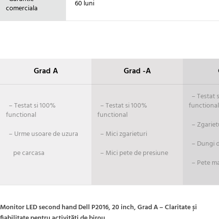
60 luni
comerciala
Grad A
Grad -A
– Testat si
– Testat si 100%
– Testat si 100%
functional
functional
functional
– Zgariet
– Urme usoare de uzura
– Mici zgarieturi
– Dungi de
pe carcasa
– Mici pete de presiune
– Pete ma
Monitor LED second hand Dell P2016, 20 inch, Grad A – Claritate și
fiabilitate pentru activități de birou