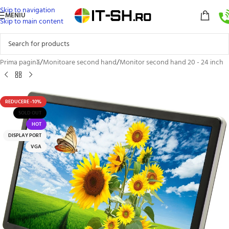
Skip to navigation
MENIU
Skip to main content
Prima pagină
/
Monitoare second hand
/
Monitor second hand 20 - 24 inch
REDUCERE -10%
SOLD OUT
HOT
DISPLAY PORT
VGA