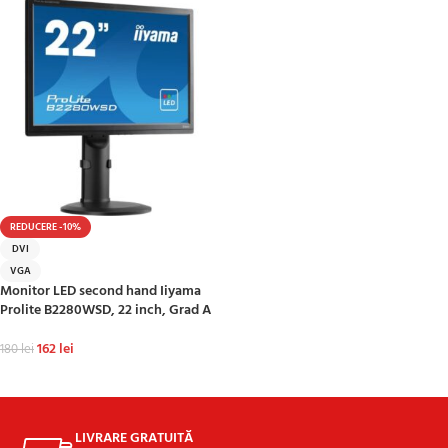
REDUCERE -10%
DVI
VGA
Monitor LED second hand Iiyama
Prolite B2280WSD, 22 inch, Grad A
162
lei
180
lei
ADAUGĂ ÎN COȘ
LIVRARE GRATUITĂ