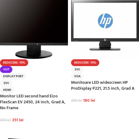
REDUCERE -10%
REDUCERE -10%
HOT
DVI
DISPLAY PORT
VGA
Monitoare LED widescreen HP
DVI
ProDisplay P221, 21.5 inch, Grad A
HDMI
Monitor LED second hand Eizo
180
lei
200
lei
FlexScan EV 2450, 24 inch, Grad A,
No Frame
ADAUGĂ ÎN COȘ
351
lei
390
lei
ADAUGĂ ÎN COȘ