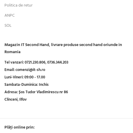
Politica de retur
ANPC
SOL
Magazin IT Second Hand, livrare produse second hand oriunde in
Romania
Tel vanzari:
0721.230.806,
0736.344.203
Email:
comenzi@it-sh.ro
Luni-Vineri:
09:00 - 17.00
Sambata-Duminica:
Inchis
Adresa:
Șos Tudor Vladimirescu nr 86
Clinceni, Ilfov
Plăți online prin: