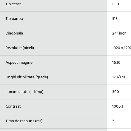
Tip ecran
LED
Tip panou
IPS
Diagonala
24″ inch
Rezolutie (pixeli)
1920 x 120
Aspect imagine
16:10
Unghi vizibilitate (grade)
178/178
Luminozitate (cd/mp)
300
Contrast
1000:1
Timp de raspuns (ms)
5