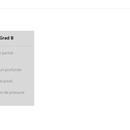
Grad B
 partial
uri profunde
 pixeli
ri de presiune