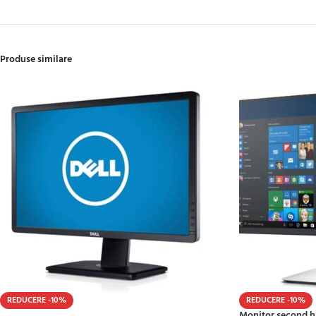
Produse similare
REDUCERE -10%
REDUCERE -10%
Monitor second h