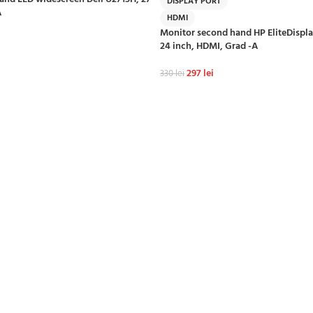
DISPLAY PORT
A
HDMI
Monitor second hand HP EliteDisplay
24 inch, HDMI, Grad -A
297
lei
330
lei
ADAUGĂ ÎN COȘ