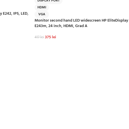
DISPLAY PORT
HDMI
 E242, IPS, LED,
VGA
Monitor second hand LED widescreen HP EliteDisplay
E243m, 24 inch, HDMI, Grad A
375
lei
417
lei
ADAUGĂ ÎN COȘ