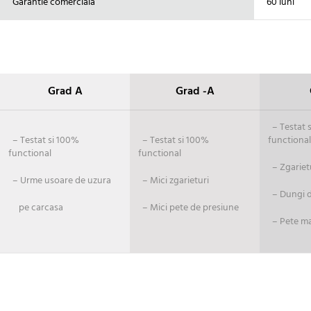
Garantie comerciala
60 luni
Grad A
Grad -A
– Testat si
– Testat si 100%
– Testat si 100%
functional
functional
functional
– Zgariet
– Urme usoare de uzura
– Mici zgarieturi
– Dungi de
pe carcasa
– Mici pete de presiune
– Pete ma