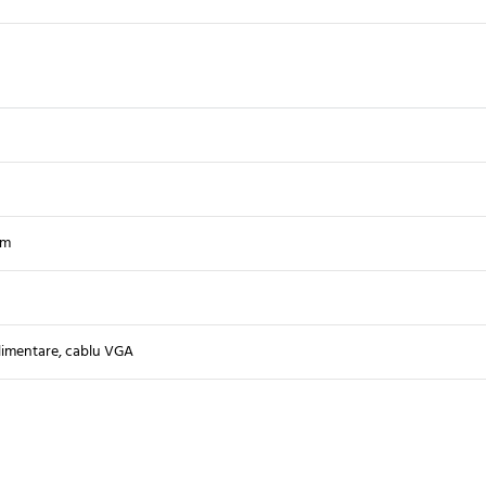
mm
limentare, cablu VGA