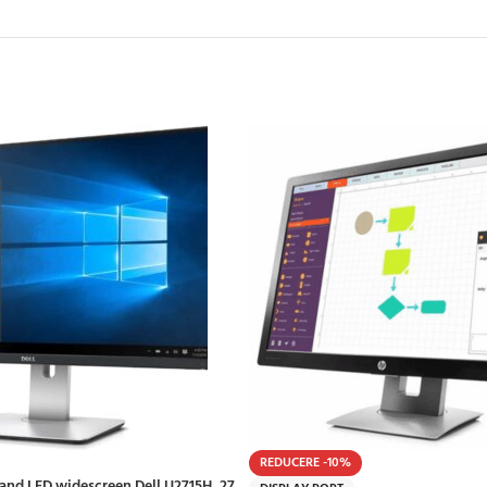
REDUCERE -10%
and LED widescreen Dell U2715H, 27