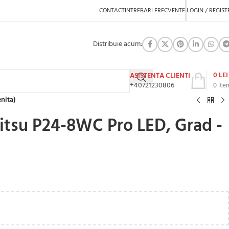
CONTACT
INTREBARI FRECVENTE
LOGIN / REGIST
Distribuie acum:
0
LEI
ASISTENTA CLIENTI
+40721230806
0
ite
nita)
itsu P24-8WC Pro LED, Grad -