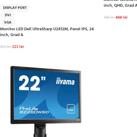
HOT
inch, QHD, Grad 
DISPLAY PORT
DVI
666
lei
740
lei
VGA
ADAUGĂ ÎN COȘ
Monitor LED Dell UltraSharp U2412M, Panel IPS, 24
inch, Grad A
323
lei
359
lei
ADAUGĂ ÎN COȘ