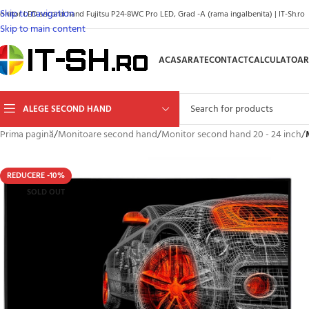
Skip to navigation
onitor LED second hand Fujitsu P24-8WC Pro LED, Grad -A (rama ingalbenita) | IT-Sh.ro
Skip to main content
ACASA
RATE
CONTACT
CALCULATOAR
ALEGE SECOND HAND
Prima pagină
/
Monitoare second hand
/
Monitor second hand 20 - 24 inch
/
REDUCERE -10%
SOLD OUT