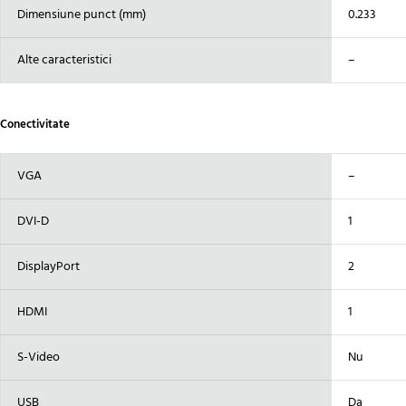
Dimensiune punct (mm)
0.233
Alte caracteristici
–
Conectivitate
VGA
–
DVI-D
1
DisplayPort
2
HDMI
1
S-Video
Nu
USB
Da