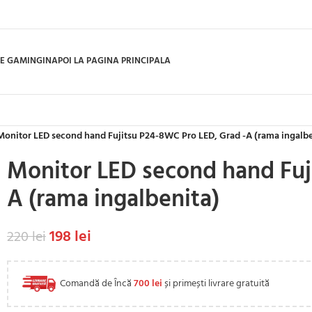
E GAMING
INAPOI LA PAGINA PRINCIPALA
Monitor LED second hand Fujitsu P24-8WC Pro LED, Grad -A (rama ingalbe
Monitor LED second hand Fuj
A (rama ingalbenita)
198
lei
220
lei
Comandă de Încă
700
lei
și primești livrare gratuită