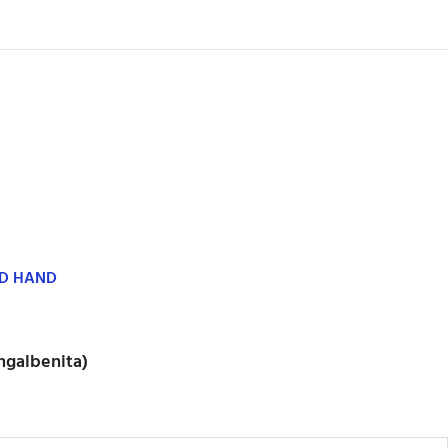
ND HAND
ngalbenita)