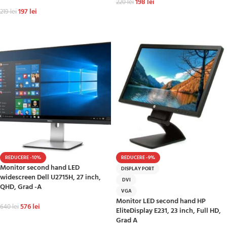
198
lei
220
lei
197
lei
219
lei
ADAUGĂ ÎN COȘ
ADAUGĂ ÎN COȘ
REDUCERE -10%
REDUCERE -9%
Monitor second hand LED
DISPLAY PORT
widescreen Dell U2715H, 27 inch,
DVI
QHD, Grad -A
VGA
Monitor LED second hand HP
576
lei
640
lei
EliteDisplay E231, 23 inch, Full HD,
Grad A
ADAUGĂ ÎN COȘ