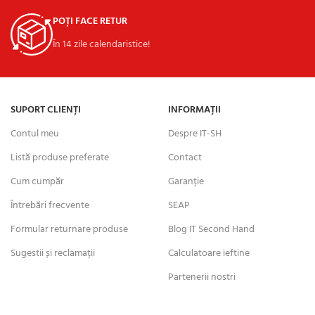
POȚI FACE RETUR
În 14 zile calendaristice!
SUPORT CLIENȚI
INFORMAȚII
Contul meu
Despre IT-SH
Listă produse preferate
Contact
Cum cumpăr
Garanție
Întrebări frecvente
SEAP
Formular returnare produse
Blog IT Second Hand
Sugestii și reclamații
Calculatoare ieftine
Partenerii nostri