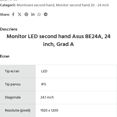
Categorii:
Monitoare second hand
,
Monitor second hand 20 - 24 inch
Share:
Descriere
Monitor LED second hand Asus BE24A, 24
inch, Grad A
Ecran
Tip ecran
LED
Tip panou
IPS
Diagonala
24.1 inch
Rezolutie (pixeli)
1920 x 1200