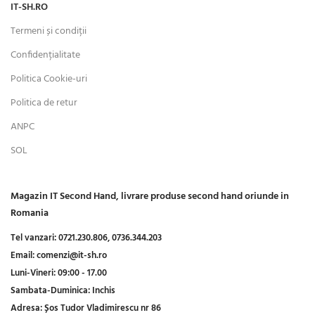
IT-SH.RO
Termeni și condiții
Confidențialitate
Politica Cookie-uri
Politica de retur
ANPC
SOL
Magazin IT Second Hand, livrare produse second hand oriunde in
Romania
Tel vanzari:
0721.230.806,
0736.344.203
Email:
comenzi@it-sh.ro
Luni-Vineri:
09:00 - 17.00
Sambata-Duminica:
Inchis
Adresa:
Șos Tudor Vladimirescu nr 86