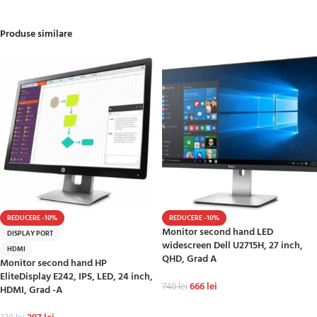
Produse similare
REDUCERE -10%
REDUCERE -10%
Monitor second hand LED
DISPLAY PORT
widescreen Dell U2715H, 27 inch,
HDMI
QHD, Grad A
Monitor second hand HP
EliteDisplay E242, IPS, LED, 24 inch,
666
lei
740
lei
HDMI, Grad -A
ADAUGĂ ÎN COȘ