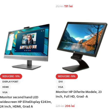
191
lei
212
lei
ADAUGĂ ÎN COȘ
REDUCERE -10%
REDUCERE -10%
DISPLAY PORT
DVI
HDMI
VGA
Monitor HP Diferite Modele, 23
VGA
inch, Full HD, Grad -A
Monitor second hand LED
widescreen HP EliteDisplay E243m,
206
lei
24 inch, HDMI, Grad A
229
lei