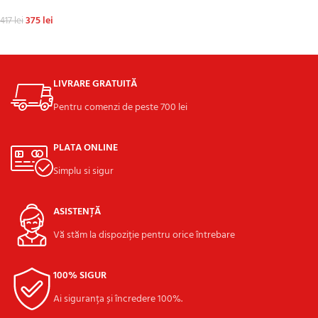
ADAUGĂ ÎN COȘ
375
lei
417
lei
ADAUGĂ ÎN COȘ
LIVRARE GRATUITĂ
Pentru comenzi de peste 700 lei
PLATA ONLINE
Simplu si sigur
ASISTENȚĂ
Vă stăm la dispoziție pentru orice întrebare
100% SIGUR
Ai siguranța și încredere 100%.