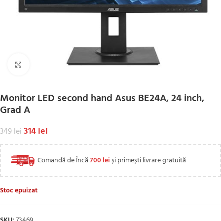
Click to enlarge
Monitor LED second hand Asus BE24A, 24 inch,
Grad A
314
lei
349
lei
Comandă de Încă
700
lei
și primești livrare gratuită
Stoc epuizat
SKU:
73469