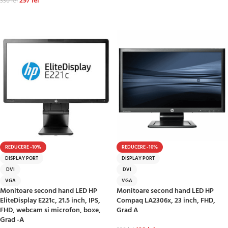
297
lei
330
lei
ADAUGĂ ÎN COȘ
REDUCERE -10%
REDUCERE -10%
DISPLAY PORT
DISPLAY PORT
DVI
DVI
VGA
VGA
Monitoare second hand LED HP
Monitoare second hand LED HP
EliteDisplay E221c, 21.5 inch, IPS,
Compaq LA2306x, 23 inch, FHD,
FHD, webcam si microfon, boxe,
Grad A
Grad -A