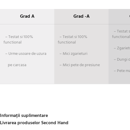
Grad A
Grad -A
– Testat si
– Testat si 100%
– Testat si 100%
functional
functional
functional
– Zgariet
– Urme usoare de uzura
– Mici zgarieturi
– Dungi de
pe carcasa
– Mici pete de presiune
– Pete ma
Informații suplimentare
Livrarea produselor Second Hand