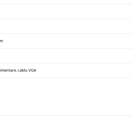
mm
limentare, cablu VGA