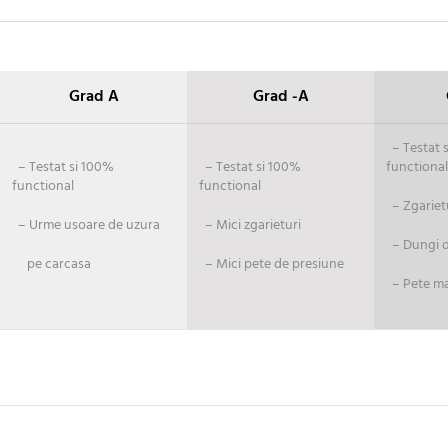
Grad A
Grad -A
– Testat si
– Testat si 100%
– Testat si 100%
functional
functional
functional
– Zgariet
– Urme usoare de uzura
– Mici zgarieturi
– Dungi de
pe carcasa
– Mici pete de presiune
– Pete ma