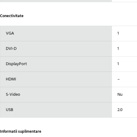
Conectivitate
VGA
1
DVI-D
1
DisplayPort
1
HDMI
–
S-Video
Nu
USB
2.0
Informatii suplimentare