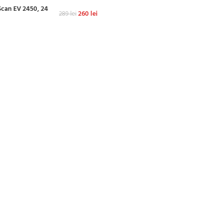
Scan EV 2450, 24
260
lei
289
lei
ADAUGĂ ÎN COȘ