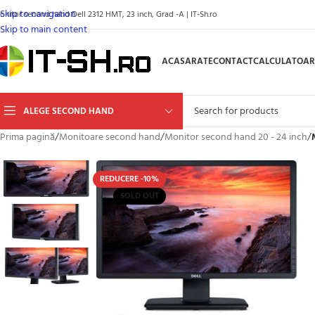
Skip to navigation
onitor second hand Dell 2312 HMT, 23 inch, Grad -A | IT-Sh.ro
Skip to main content
ACASA
RATE
CONTACT
CALCULATOAR
ALEGE SECOND HAND
Prima pagină
/
Monitoare second hand
/
Monitor second hand 20 - 24 inch
/
REDUCERE -10%
SOLD OUT