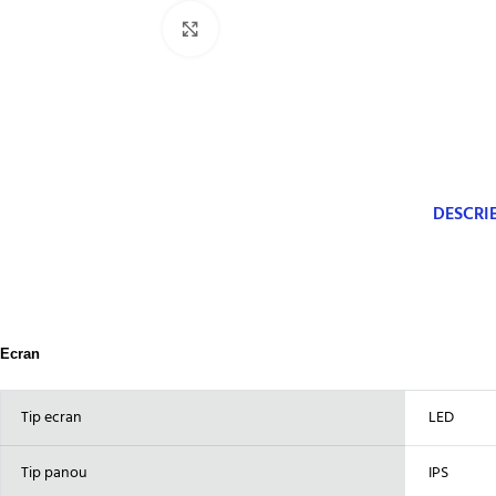
Click to enlarge
DESCRI
Ecran
Tip ecran
LED
Tip panou
IPS