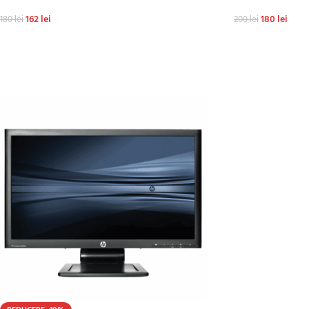
162
lei
180
lei
180
lei
200
lei
ADAUGĂ ÎN COȘ
ADAUGĂ ÎN COȘ