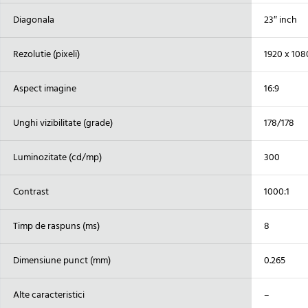
Diagonala
23″ inch
Rezolutie (pixeli)
1920 x 108
Aspect imagine
16:9
Unghi vizibilitate (grade)
178/178
Luminozitate (cd/mp)
300
Contrast
1000:1
Timp de raspuns (ms)
8
Dimensiune punct (mm)
0.265
Alte caracteristici
–