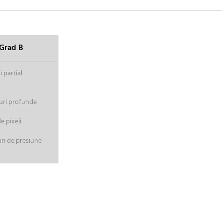
Grad B
 partial
uri profunde
 pixeli
ri de presiune