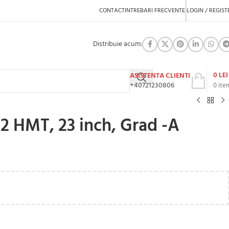
CONTACT
INTREBARI FRECVENTE
LOGIN / REGIST
Distribuie acum:
0
LEI
ASISTENTA CLIENTI
+40721230806
0
ite
2 HMT, 23 inch, Grad -A