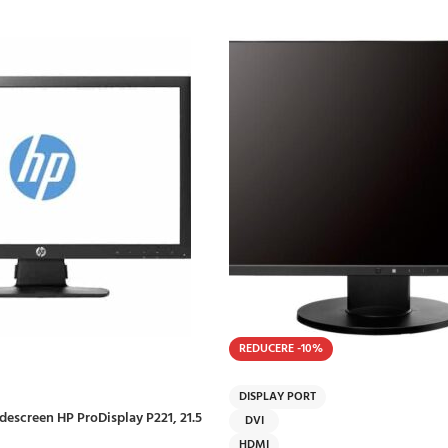
REDUCERE -10%
HOT
DISPLAY PORT
escreen HP ProDisplay P221, 21.5
DVI
HDMI