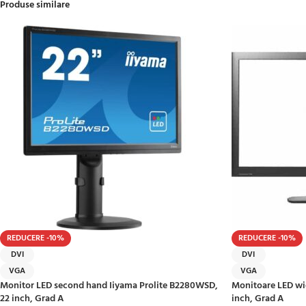
Produse similare
REDUCERE -10%
REDUCERE -10%
DVI
DVI
VGA
VGA
Monitor LED second hand Iiyama Prolite B2280WSD,
Monitoare LED wid
22 inch, Grad A
inch, Grad A