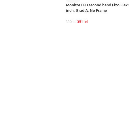
Monitor LED second hand Eizo Flex
inch, Grad A, No Frame
351
lei
390
lei
ADAUGĂ ÎN COȘ