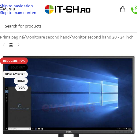
Skip to navigation
MENIU
Skip to main content
Prima pagină
/
Monitoare second hand
/
Monitor second hand 20 - 24 inch
REDUCERE -10%
SOLD OUT
DISPLAY PORT
HDMI
VGA