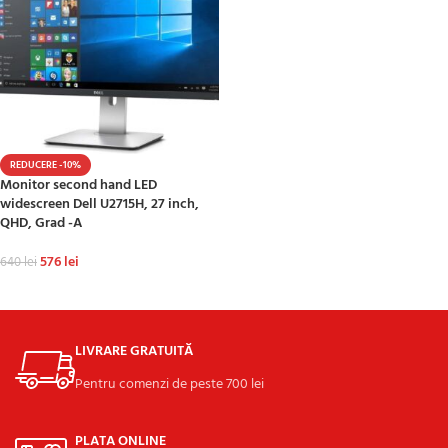
REDUCERE -10%
Monitor second hand LED
widescreen Dell U2715H, 27 inch,
QHD, Grad -A
576
lei
640
lei
ADAUGĂ ÎN COȘ
LIVRARE GRATUITĂ
Pentru comenzi de peste 700 lei
PLATA ONLINE