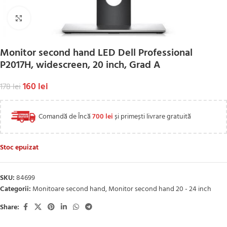
Click to enlarge
Monitor second hand LED Dell Professional
P2017H, widescreen, 20 inch, Grad A
160
lei
178
lei
Comandă de Încă
700
lei
și primești livrare gratuită
Stoc epuizat
SKU:
84699
Categorii:
Monitoare second hand
,
Monitor second hand 20 - 24 inch
Share: