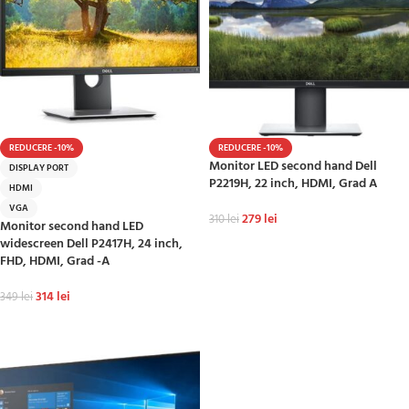
REDUCERE -10%
REDUCERE -10%
Monitor LED second hand Dell
DISPLAY PORT
P2219H, 22 inch, HDMI, Grad A
HDMI
VGA
279
lei
310
lei
Monitor second hand LED
widescreen Dell P2417H, 24 inch,
ADAUGĂ ÎN COȘ
FHD, HDMI, Grad -A
314
lei
349
lei
ADAUGĂ ÎN COȘ