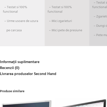
– Testat si
– Testat si 100%
– Testat si 100%
functional
functional
functional
– Zgariet
– Urme usoare de uzura
– Mici zgarieturi
– Dungi de
pe carcasa
– Mici pete de presiune
– Pete ma
Informații suplimentare
Recenzii (0)
Livrarea produselor Second Hand
Produse similare