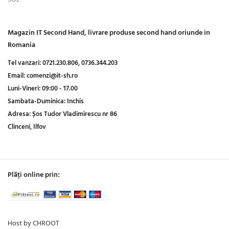
Magazin IT Second Hand, livrare produse second hand oriunde in
Romania
Tel vanzari:
0721.230.806,
0736.344.203
Email:
comenzi@it-sh.ro
Luni-Vineri:
09:00 - 17.00
Sambata-Duminica:
Inchis
Adresa:
Șos Tudor Vladimirescu nr 86
Clinceni, Ilfov
Plăți online prin:
Host by CHROOT