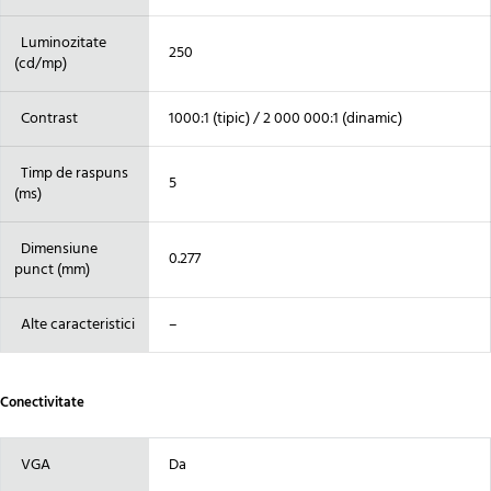
Luminozitate
250
(cd/mp)
Contrast
1000:1 (tipic) / 2 000 000:1 (dinamic)
Timp de raspuns
5
(ms)
Dimensiune
0.277
punct (mm)
Alte caracteristici
–
Conectivitate
VGA
Da