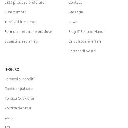
Listă produse preferate
Contact
Cum cumpăr
Garanție
Întrebări frecvente
SEAP
Formular returnare produse
Blog IT Second Hand
Sugestii și reclamații
Calculatoare ieftine
Partenerii nostri
IT-SH.RO
Termeni și condiții
Confidențialitate
Politica Cookie-uri
Politica de retur
ANPC
SOL