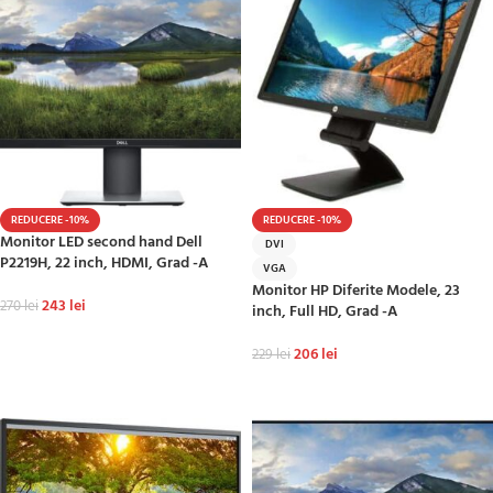
REDUCERE -10%
REDUCERE -10%
Monitor LED second hand Dell
DVI
P2219H, 22 inch, HDMI, Grad -A
VGA
Monitor HP Diferite Modele, 23
243
lei
270
lei
inch, Full HD, Grad -A
ADAUGĂ ÎN COȘ
206
lei
229
lei
ADAUGĂ ÎN COȘ