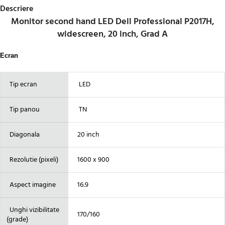
Descriere
Monitor second hand LED Dell Professional P2017H,
widescreen, 20 inch, Grad A
Ecran
Tip ecran
LED
Tip panou
TN
Diagonala
20 inch
Rezolutie (pixeli)
1600 x 900
Aspect imagine
16:9
Unghi vizibilitate
170/160
(grade)