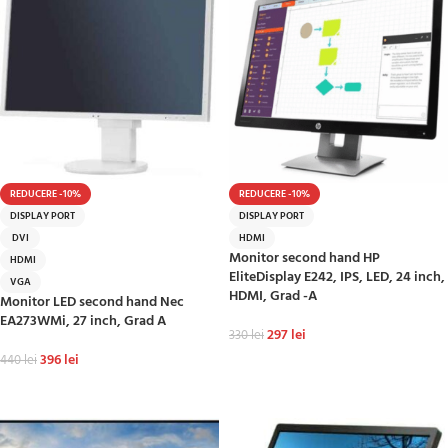
REDUCERE -10%
REDUCERE -10%
DISPLAY PORT
DISPLAY PORT
DVI
HDMI
Monitor second hand HP
HDMI
EliteDisplay E242, IPS, LED, 24 inch,
VGA
HDMI, Grad -A
Monitor LED second hand Nec
EA273WMi, 27 inch, Grad A
297
lei
330
lei
396
lei
440
lei
ADAUGĂ ÎN COȘ
ADAUGĂ ÎN COȘ