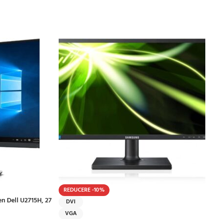
REDUCERE -10%
n Dell U2715H, 27
DVI
VGA