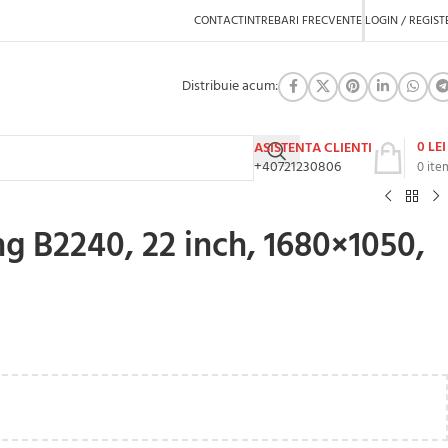
CONTACT
INTREBARI FRECVENTE
LOGIN / REGIST
Distribuie acum:
0
LEI
ASISTENTA CLIENTI
+40721230806
0
ite
 B2240, 22 inch, 1680×1050,