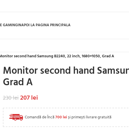
E GAMING
INAPOI LA PAGINA PRINCIPALA
Monitor second hand Samsung B2240, 22 inch, 1680×1050, Grad A
Monitor second hand Samsung
Grad A
207
lei
230
lei
Comandă de Încă
700
lei
și primești livrare gratuită