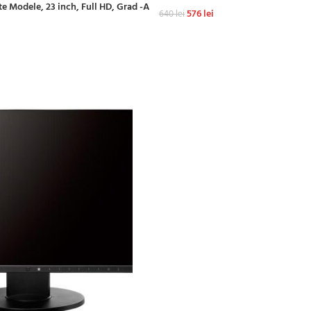
te Modele, 23 inch, Full HD, Grad -A
576
lei
640
lei
ADAUGĂ ÎN COȘ