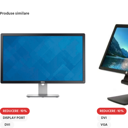
Produse similare
REDUCERE -10%
REDUCERE -10%
DISPLAY PORT
DVI
DVI
VGA