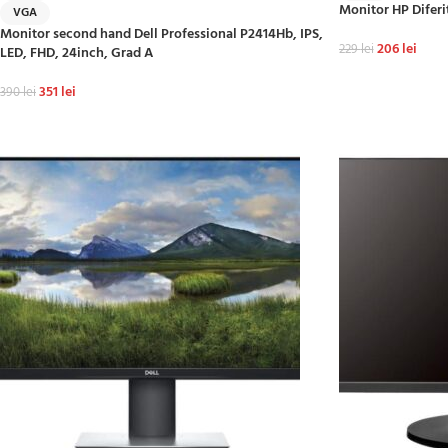
Monitor HP Diferi
VGA
Monitor second hand Dell Professional P2414Hb, IPS,
206
lei
229
lei
LED, FHD, 24inch, Grad A
ADAUGĂ ÎN COȘ
351
lei
390
lei
ADAUGĂ ÎN COȘ