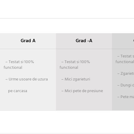
Grad A
Grad -A
– Testat si
– Testat si 100%
– Testat si 100%
functional
functional
functional
– Zgariet
– Urme usoare de uzura
– Mici zgarieturi
– Dungi de
pe carcasa
– Mici pete de presiune
– Pete ma