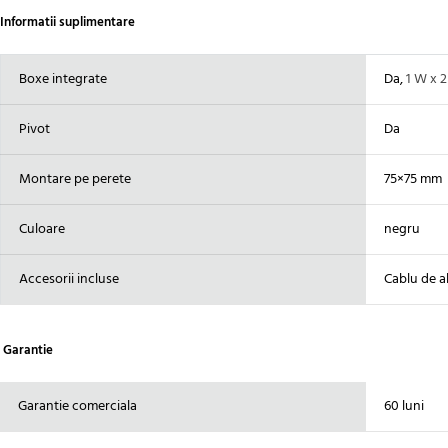
Informatii suplimentare
Boxe integrate
Da,
1 W x 2
Pivot
Da
Montare pe perete
75×75 mm
Culoare
negru
Accesorii incluse
Cablu de a
Garantie
Garantie comerciala
60 luni