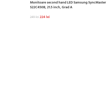
Monitoare second hand LED Samsung SyncMaster
S22C450B, 21.5 inch, Grad A
224
lei
249
lei
ADAUGĂ ÎN COȘ