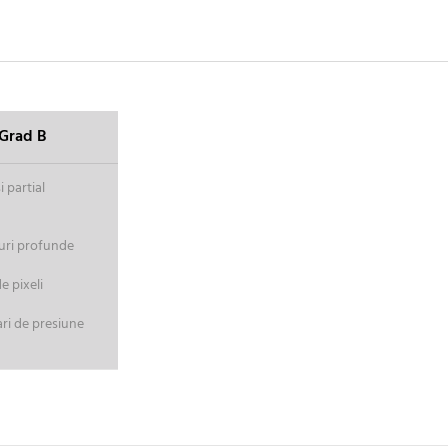
Grad B
 partial
uri profunde
 pixeli
ri de presiune