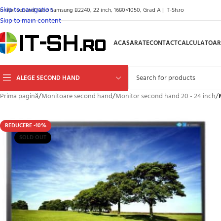
Skip to navigation
onitor second hand Samsung B2240, 22 inch, 1680×1050, Grad A | IT-Sh.ro
Skip to main content
ACASA
RATE
CONTACT
CALCULATOAR
ALEGE SECOND HAND
Prima pagină
/
Monitoare second hand
/
Monitor second hand 20 - 24 inch
/
REDUCERE -10%
SOLD OUT