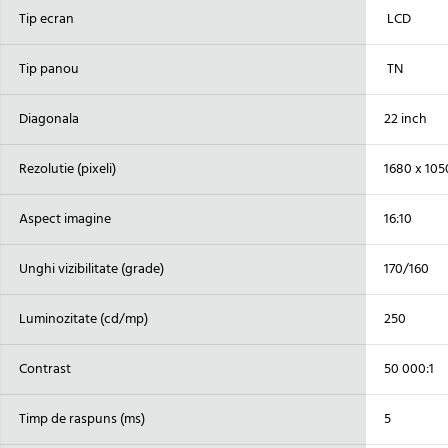
Tip ecran
LCD
Tip panou
TN
Diagonala
22 inch
Rezolutie (pixeli)
1680 x 105
Aspect imagine
16:10
Unghi vizibilitate (grade)
170/160
Luminozitate (cd/mp)
250
Contrast
50 000:1
Timp de raspuns (ms)
5