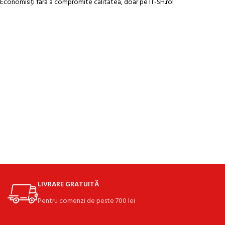
Economisiți fără a compromite calitatea, doar pe IT-SH.ro!
LIVRARE GRATUITĂ
Pentru comenzi de peste 700 lei