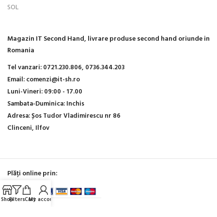
SOL
Magazin IT Second Hand, livrare produse second hand oriunde in
Romania
Tel vanzari:
0721.230.806,
0736.344.203
Email:
comenzi@it-sh.ro
Luni-Vineri:
09:00 - 17.00
Sambata-Duminica:
Inchis
Adresa:
Șos Tudor Vladimirescu nr 86
Clinceni, Ilfov
Plăți online prin:
Shop
Filters
Cart
My account