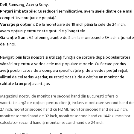
Dell, Samsung, Acer și Sony.
Prețuri imbatabile:
Cu reduceri semnificative, avem unele dintre cele mai
competitive prețuri de pe piață.
Variație și opțiuni:
De la monitoare de 19 inch până la cele de 24 inch,
avem opțiuni pentru toate gusturile și bugetele.
Garanție 5 ani:
Vă oferim garanție de 5 ani la monitoarele SH achiziționate
de la noi.
Navigați prin lista noastră și utilizați funcția de sortare după popularitatea
vânzărilor pentru a vedea cele mai populare modele. Cu fiecare produs,
aveți posibilitatea de a compara specificațiile și de a vedea prețul inițial,
alături de cel redus. Așadar, nu ratați ocazia de a obține un monitor de
calitate la un preț avantajos.
Magazinul nostru de monitoare second hand din București oferă o
varietate largă de opțiuni pentru clienți, inclusiv monitoare second hand de
27 inch, monitor second hand cu HDMI, monitor second hand de 22 inch,
monitor second hand de 32 inch, monitor second hand cu 144hz, monitor
calculator second hand și monitor second hand de 24 inch.