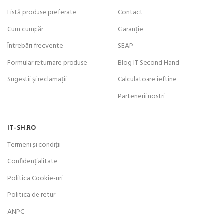
Listă produse preferate
Contact
Cum cumpăr
Garanție
Întrebări frecvente
SEAP
Formular returnare produse
Blog IT Second Hand
Sugestii și reclamații
Calculatoare ieftine
Partenerii nostri
IT-SH.RO
Termeni și condiții
Confidențialitate
Politica Cookie-uri
Politica de retur
ANPC