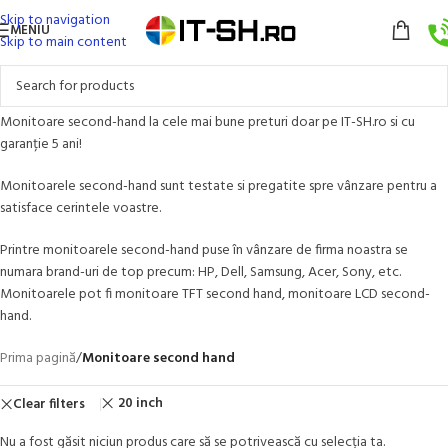
Skip to navigation
MENIU
Skip to main content
Monitoare second-hand la cele mai bune preturi doar pe IT-SH.ro si cu
garanție 5 ani!
Monitoarele second-hand sunt testate si pregatite spre vânzare pentru a
satisface cerintele voastre.
Printre monitoarele second-hand puse în vânzare de firma noastra se
numara brand-uri de top precum: HP, Dell, Samsung, Acer, Sony, etc.
Monitoarele pot fi monitoare TFT second hand, monitoare LCD second-
hand.
Prima pagină
/
Monitoare second hand
20 inch
Clear filters
Nu a fost găsit niciun produs care să se potrivească cu selecția ta.