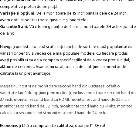
Prețuri imbatabile:
Cu reduceri semnificative, avem unele dintre cele mai
competitive prețuri de pe piață.
Variație și opțiuni:
De la monitoare de 19 inch până la cele de 24 inch,
avem opțiuni pentru toate gusturile și bugetele.
Garanție 5 ani:
Vă oferim garanție de 5 ani la monitoarele SH achiziționate
de la noi.
Navigați prin lista noastră și utilizați funcția de sortare după popularitatea
vânzărilor pentru a vedea cele mai populare modele. Cu fiecare produs,
aveți posibilitatea de a compara specificațiile și de a vedea prețul inițial,
alături de cel redus. Așadar, nu ratați ocazia de a obține un monitor de
calitate la un preț avantajos.
Magazinul nostru de monitoare second hand din București oferă o
varietate largă de opțiuni pentru clienți, inclusiv monitoare second hand de
27 inch, monitor second hand cu HDMI, monitor second hand de 22 inch,
monitor second hand de 32 inch, monitor second hand cu 144hz, monitor
calculator second hand și monitor second hand de 24 inch.
Economisiți fără a compromite calitatea, doar pe IT-SH.ro!