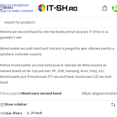
Skip to navigation
MENIU
Skip to main content
Monitoare second-hand la cele mai bune preturi doar pe IT-SH.ro si cu
garanție 5 ani!
Monitoarele second-hand sunt testate si pregatite spre vânzare pentru a
satisface cerintele voastre.
Printre monitoarele second-hand puse în vânzare de firma noastra se
numara brand-uri de top precum: HP, Dell, Samsung, Acer, Sony, etc.
Monitoarele pot fi monitoare TFT second hand, monitoare LCD second-
hand.
Prima pagină
/
Monitoare second hand
Afișez singurul rezultat
Show sidebar
21 inch
Clear filters