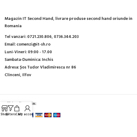
Magazin IT Second Hand, livrare produse second hand oriunde in
Romania
Tel vanzari:
0721.230.806,
0736.344.203
Email:
comenzi@it-sh.ro
Luni-Vineri:
09:00 - 17.00
Sambata-Duminica:
Inchis
Adresa:
Șos Tudor Vladimirescu nr 86
Clinceni, Ilfov
Plăți online prin:
Shop
Filters
Cart
My account
Host by CHROOT