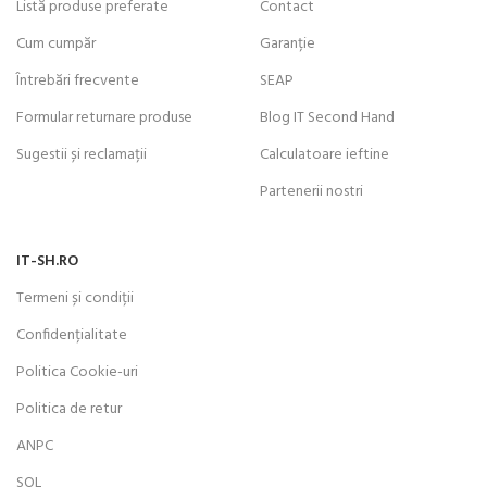
Listă produse preferate
Contact
Cum cumpăr
Garanție
Întrebări frecvente
SEAP
Formular returnare produse
Blog IT Second Hand
Sugestii și reclamații
Calculatoare ieftine
Partenerii nostri
IT-SH.RO
Termeni și condiții
Confidențialitate
Politica Cookie-uri
Politica de retur
ANPC
SOL