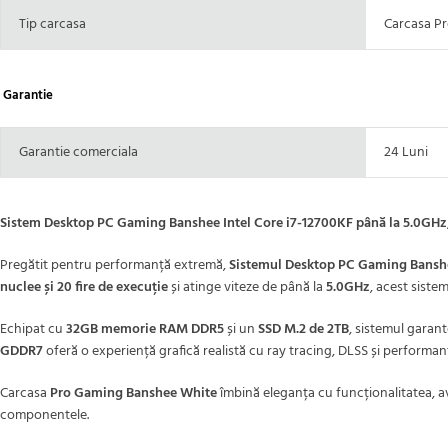
Tip carcasa
Carcasa Pr
Garantie
Garantie comerciala
24 Luni
Sistem Desktop PC Gaming Banshee Intel Core i7-12700KF până la 5.0GH
Pregătit pentru performanță extremă,
Sistemul Desktop PC Gaming Bansh
nuclee și 20 fire de execuție
și atinge viteze de până la
5.0GHz
, acest siste
Echipat cu
32GB memorie RAM DDR5
și un
SSD M.2 de 2TB
, sistemul garant
GDDR7
oferă o experiență grafică realistă cu ray tracing, DLSS și performanțe
Carcasa
Pro Gaming Banshee White
îmbină eleganța cu funcționalitatea, a
componentele.