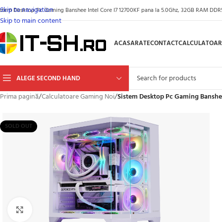
Skip to navigation
istem Desktop Pc Gaming Banshee Intel Core I7 12700KF pana la 5.0Ghz, 32GB RAM DDR5
Skip to main content
ACASA
RATE
CONTACT
CALCULATOAR
ALEGE SECOND HAND
Prima pagină
/
Calculatoare Gaming Noi
/
Sistem Desktop Pc Gaming Banshee
SOLD OUT
Click to enlarge