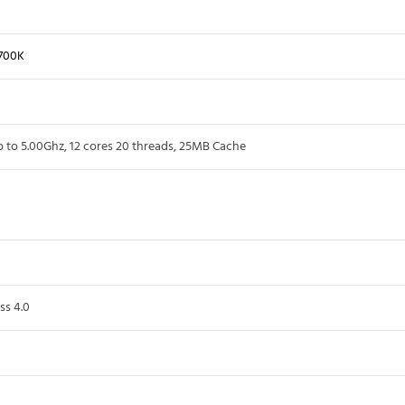
2700K
to 5.00Ghz, 12 cores 20 threads, 25MB Cache
s 4.0