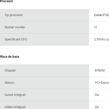
Procesor
Tip procesor
Corie I7 1
Numar nuclee
12
Specificatii CPU
2.70Ghz up 
Placa de baza
Chipset
B760M
Sloturi
PCI-Expres
Sunet integrat
Da
Video integrat
Da