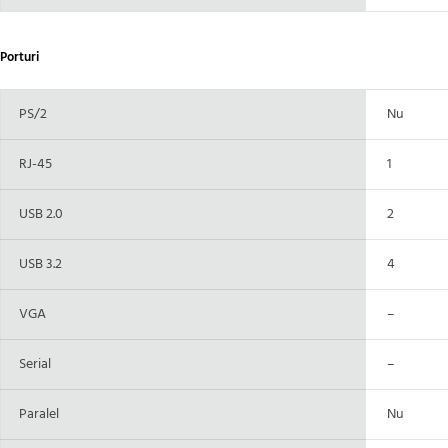
Porturi
PS/2
Nu
RJ-45
1
USB 2.0
2
USB 3.2
4
VGA
–
Serial
–
Paralel
Nu