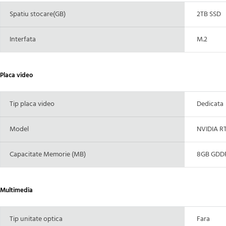
Spatiu stocare(GB)
2TB SSD
Interfata
M.2
Placa video
Tip placa video
Dedicata
Model
NVIDIA RT
Capacitate Memorie (MB)
8GB GDDR7
Multimedia
Tip unitate optica
Fara