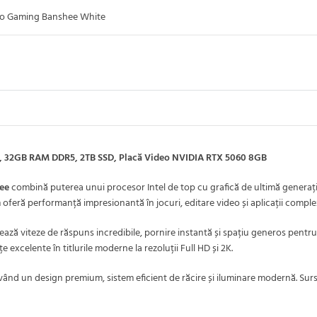
o Gaming Banshee White
z, 32GB RAM DDR5, 2TB SSD, Placă Video NVIDIA RTX 5060 8GB
ee
combină puterea unui procesor Intel de top cu grafică de ultimă genera
m oferă performanță impresionantă în jocuri, editare video și aplicații comple
ează viteze de răspuns incredibile, pornire instantă și spațiu generos pentru 
 excelente în titlurile moderne la rezoluții Full HD și 2K.
vând un design premium, sistem eficient de răcire și iluminare modernă. Sur