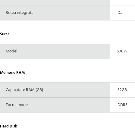
Retea integrata
Da
Sursa
Model
600W
Memorie RAM
Capacitate RAM (GB)
32GB
Tip memorie
DDR5
Hard Disk