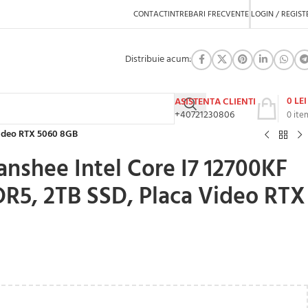
CONTACT
INTREBARI FRECVENTE
LOGIN / REGIST
Distribuie acum:
0
LEI
ASISTENTA CLIENTI
+40721230806
0
ite
Video RTX 5060 8GB
nshee Intel Core I7 12700KF
R5, 2TB SSD, Placa Video RTX