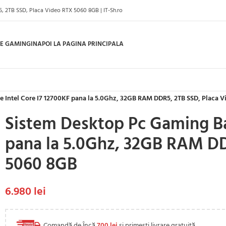
, 2TB SSD, Placa Video RTX 5060 8GB | IT-Sh.ro
E GAMING
INAPOI LA PAGINA PRINCIPALA
 Intel Core I7 12700KF pana la 5.0Ghz, 32GB RAM DDR5, 2TB SSD, Placa 
Sistem Desktop Pc Gaming Ba
pana la 5.0Ghz, 32GB RAM DD
5060 8GB
6.980
lei
Comandă de Încă
700
lei
și primești livrare gratuită