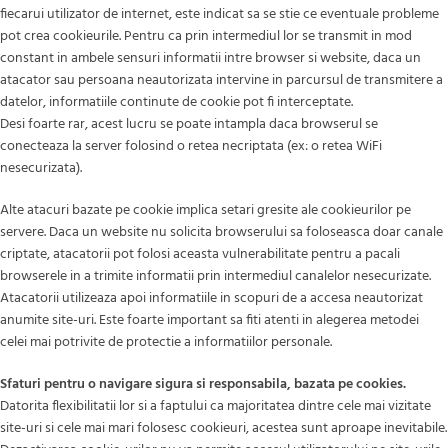
fiecarui utilizator de internet, este indicat sa se stie ce eventuale probleme
pot crea cookieurile. Pentru ca prin intermediul lor se transmit in mod
constant in ambele sensuri informatii intre browser si website, daca un
atacator sau persoana neautorizata intervine in parcursul de transmitere a
datelor, informatiile continute de cookie pot fi interceptate.
Desi foarte rar, acest lucru se poate intampla daca browserul se
conecteaza la server folosind o retea necriptata (ex: o retea WiFi
nesecurizata).
Alte atacuri bazate pe cookie implica setari gresite ale cookieurilor pe
servere. Daca un website nu solicita browserului sa foloseasca doar canale
criptate, atacatorii pot folosi aceasta vulnerabilitate pentru a pacali
browserele in a trimite informatii prin intermediul canalelor nesecurizate.
Atacatorii utilizeaza apoi informatiile in scopuri de a accesa neautorizat
anumite site-uri. Este foarte important sa fiti atenti in alegerea metodei
celei mai potrivite de protectie a informatiilor personale.
Sfaturi pentru o navigare sigura si responsabila, bazata pe cookies.
Datorita flexibilitatii lor si a faptului ca majoritatea dintre cele mai vizitate
site-uri si cele mai mari folosesc cookieuri, acestea sunt aproape inevitabile.