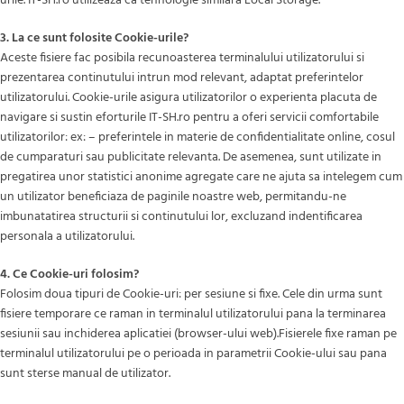
urile. IT-SH.ro utilizează ca tehnologie similară Local Storage.
3. La ce sunt folosite Cookie-urile?
Aceste fisiere fac posibila recunoasterea terminalului utilizatorului si
prezentarea continutului intrun mod relevant, adaptat preferintelor
utilizatorului. Cookie-urile asigura utilizatorilor o experienta placuta de
navigare si sustin eforturile IT-SH.ro pentru a oferi servicii comfortabile
utilizatorilor: ex: – preferintele in materie de confidentialitate online, cosul
de cumparaturi sau publicitate relevanta. De asemenea, sunt utilizate in
pregatirea unor statistici anonime agregate care ne ajuta sa intelegem cum
un utilizator beneficiaza de paginile noastre web, permitandu-ne
imbunatatirea structurii si continutului lor, excluzand indentificarea
personala a utilizatorului.
4. Ce Cookie-uri folosim?
Folosim doua tipuri de Cookie-uri: per sesiune si fixe. Cele din urma sunt
fisiere temporare ce raman in terminalul utilizatorului pana la terminarea
sesiunii sau inchiderea aplicatiei (browser-ului web).Fisierele fixe raman pe
terminalul utilizatorului pe o perioada in parametrii Cookie-ului sau pana
sunt sterse manual de utilizator.