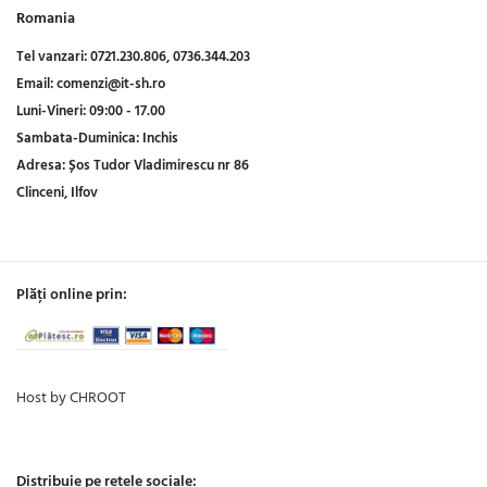
Romania
Tel vanzari:
0721.230.806,
0736.344.203
Email:
comenzi@it-sh.ro
Luni-Vineri:
09:00 - 17.00
Sambata-Duminica:
Inchis
Adresa:
Șos Tudor Vladimirescu nr 86
Clinceni, Ilfov
Plăți online prin:
Host by CHROOT
Distribuie pe rețele sociale: