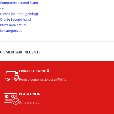
Computere second-hand
csr
Lumea jocurilor (gaming)
Oferte Second hand
Protejarea naturii
Uncategorized
COMENTARII RECENTE
LIVRARE GRATUITĂ
Pentru comenzi de peste 700 lei
PLATA ONLINE
Simplu si sigur