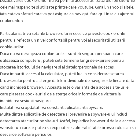
Dezactivarea cookie-urilor nu va permite accesul utilizatorului pe site-urile
cele mai raspandite si utilizate printre care Youtube, Gmail, Yahoo si altele.
Iata cateva sfaturi care va pot asigura ca navigati fara griji insa cu ajutorul
cookieurilor:
Particularizati-va setarile browserului in ceea ce priveste cookie-urile
pentru a reflecta un nivel confortabil pentru voi al securitatii utilizarii
cookie-urilor.
Daca nu va deranjeaza cookie-urile si sunteti singura persoana care
utilizaeaza computerul, puteti seta termene lungi de expirare pentru
stocarea istoricului de navigare si al datelorpersonale de acces.
Daca impartiti accesul la calculator, puteti lua in considerare setarea
browserului pentru a sterge datele individuale de navigare de fiecare data
cand inchideti browserul. Aceasta este o varianta de a accesa site-urile
care plaseaza cookieuri si de a sterge orice informatie de vizitare la
inchiderea sesiunii navigare.
Instalati-va si updatati-va constant aplicatii antispyware.
Multe dintre aplicatiile de detectare si prevenire a spyware-ului includ
detectarea atacurilor pe site-uri. Astfel, impiedica browserul de la a accesa
website-uri care ar putea sa exploateze vulnerabilitatile browserului sau sa
descarce software periculos.