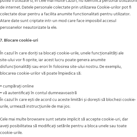
putea fi utilizate si, in cele mai multe cazuri, nu identifica personal utilizatorii
de internet. Datele personale colectate prin utilizarea Cookie-urilor pot fi
colectate doar pentru a facilita anumite functionalitati pentru utilizator.
Atare date sunt criptate intr-un mod care face imposibil accesul
persoanelor neautorizate la ele.
7. Blocare cookie-uri
În cazul în care doriți sa blocați cookie-urile, unele funcționalități ale
site‑ului vor fi oprite, iar acest lucru poate genera anumite
disfuncționalități sau erori în folosirea site-ului nostru. De exemplu,
blocarea cookie-urilor vă poate împiedica să:
• cumpărați online
• vă autentificați în contul dumneavoastră
În cazul în care ești de acord cu aceste limitări și dorești să blochezi cookie-
urile, urmează instrucțiunile de mai jos:
Cele mai multe browsere sunt setate implicit să accepte cookie-uri, dar
aveți posibilitatea să modificați setările pentru a bloca unele sau toate
cookie-urile.