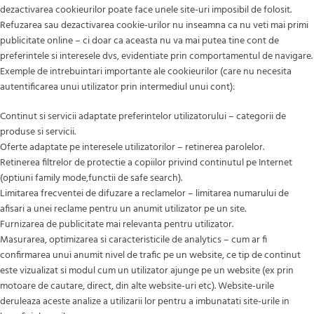
dezactivarea cookieurilor poate face unele site-uri imposibil de folosit.
Refuzarea sau dezactivarea cookie-urilor nu inseamna ca nu veti mai primi
publicitate online – ci doar ca aceasta nu va mai putea tine cont de
preferintele si interesele dvs, evidentiate prin comportamentul de navigare.
Exemple de intrebuintari importante ale cookieurilor (care nu necesita
autentificarea unui utilizator prin intermediul unui cont):
Continut si servicii adaptate preferintelor utilizatorului – categorii de
produse si servicii.
Oferte adaptate pe interesele utilizatorilor – retinerea parolelor.
Retinerea filtrelor de protectie a copiilor privind continutul pe Internet
(optiuni family mode,functii de safe search).
Limitarea frecventei de difuzare a reclamelor – limitarea numarului de
afisari a unei reclame pentru un anumit utilizator pe un site.
Furnizarea de publicitate mai relevanta pentru utilizator.
Masurarea, optimizarea si caracteristicile de analytics – cum ar fi
confirmarea unui anumit nivel de trafic pe un website, ce tip de continut
este vizualizat si modul cum un utilizator ajunge pe un website (ex prin
motoare de cautare, direct, din alte website-uri etc). Website-urile
deruleaza aceste analize a utilizarii lor pentru a imbunatati site-urile in