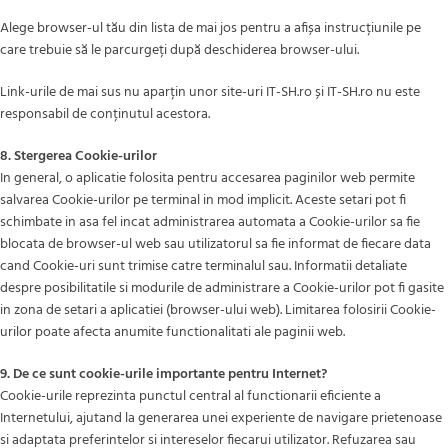
Alege browser-ul tău din lista de mai jos pentru a afișa instrucțiunile pe
care trebuie să le parcurgeți după deschiderea browser-ului.
Link-urile de mai sus nu aparțin unor site-uri IT-SH.ro și IT-SH.ro nu este
responsabil de conținutul acestora.
8. Stergerea Cookie-urilor
In general, o aplicatie folosita pentru accesarea paginilor web permite
salvarea Cookie-urilor pe terminal in mod implicit. Aceste setari pot fi
schimbate in asa fel incat administrarea automata a Cookie-urilor sa fie
blocata de browser-ul web sau utilizatorul sa fie informat de fiecare data
cand Cookie-uri sunt trimise catre terminalul sau. Informatii detaliate
despre posibilitatile si modurile de administrare a Cookie-urilor pot fi gasite
in zona de setari a aplicatiei (browser-ului web). Limitarea folosirii Cookie-
urilor poate afecta anumite functionalitati ale paginii web.
9. De ce sunt cookie-urile importante pentru Internet?
Cookie-urile reprezinta punctul central al functionarii eficiente a
Internetului, ajutand la generarea unei experiente de navigare prietenoase
si adaptata preferintelor si intereselor fiecarui utilizator. Refuzarea sau