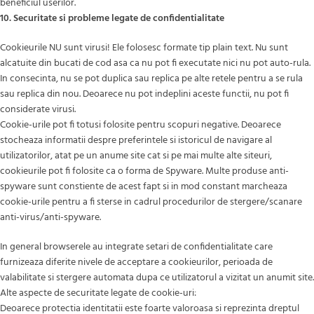
beneficiul userilor.
10. Securitate si probleme legate de confidentialitate
Cookieurile NU sunt virusi! Ele folosesc formate tip plain text. Nu sunt
alcatuite din bucati de cod asa ca nu pot fi executate nici nu pot auto-rula.
In consecinta, nu se pot duplica sau replica pe alte retele pentru a se rula
sau replica din nou. Deoarece nu pot indeplini aceste functii, nu pot fi
considerate virusi.
Cookie-urile pot fi totusi folosite pentru scopuri negative. Deoarece
stocheaza informatii despre preferintele si istoricul de navigare al
utilizatorilor, atat pe un anume site cat si pe mai multe alte siteuri,
cookieurile pot fi folosite ca o forma de Spyware. Multe produse anti-
spyware sunt constiente de acest fapt si in mod constant marcheaza
cookie-urile pentru a fi sterse in cadrul procedurilor de stergere/scanare
anti-virus/anti-spyware.
In general browserele au integrate setari de confidentialitate care
furnizeaza diferite nivele de acceptare a cookieurilor, perioada de
valabilitate si stergere automata dupa ce utilizatorul a vizitat un anumit site.
Alte aspecte de securitate legate de cookie-uri:
Deoarece protectia identitatii este foarte valoroasa si reprezinta dreptul