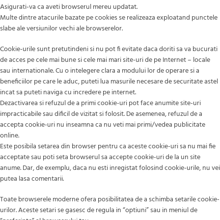
Asigurati-va ca aveti browserul mereu updatat.
Multe dintre atacurile bazate pe cookies se realizeaza exploatand punctele
slabe ale versiunilor vechi ale browserelor.
Cookie-urile sunt pretutindeni si nu pot fi evitate daca doriti sa va bucurati
de acces pe cele mai bune si cele mai mari site-uri de pe Internet – locale
sau internationale. Cu o intelegere clara a modului lor de operare si a
beneficiilor pe care le aduc, puteti lua masurile necesare de securitate astel
incat sa puteti naviga cu incredere pe internet.
Dezactivarea si refuzul de a primi cookie-uri pot face anumite site-uri
impracticabile sau dificil de vizitat si folosit. De asemenea, refuzul de a
accepta cookie-uri nu inseamna ca nu veti mai primi/vedea publicitate
online.
Este posibila setarea din browser pentru ca aceste cookie-uri sa nu mai fie
acceptate sau poti seta browserul sa accepte cookie-uri de la un site
anume. Dar, de exemplu, daca nu esti inregistat folosind cookie-urile, nu vei
putea lasa comentarii.
Toate browserele moderne ofera posibilitatea de a schimba setarile cookie-
urilor. Aceste setari se gasesc de regula in “optiuni” sau in meniul de