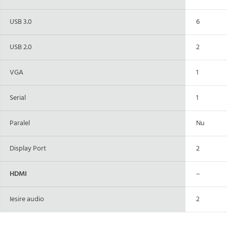
USB 3.0
6
USB 2.0
2
VGA
1
Serial
1
Paralel
Nu
Display Port
2
HDMI
–
Iesire audio
2