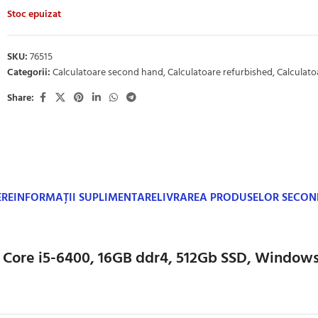
Stoc epuizat
SKU:
76515
Categorii:
Calculatoare second hand
,
Calculatoare refurbished
,
Calculatoa
Share:
ERE
INFORMAȚII SUPLIMENTARE
LIVRAREA PRODUSELOR SECO
l Core i5-6400, 16GB ddr4, 512Gb SSD, Windows