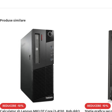
Produse similare
REDUCERE -10%
REDUCERE -10%
Calculator sh Lenovo M83 DT Core i3-4130, 8gb ddr3,
Statie grafica se