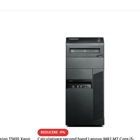
REDUCERE -9%
ision T5610 Xeon
Calculatoare second hand Lenovo M82 MT Core i5-