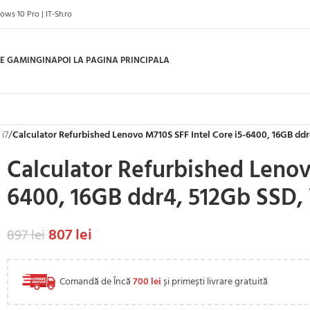
ws 10 Pro | IT-Sh.ro
E GAMING
INAPOI LA PAGINA PRINCIPALA
 i7
/
Calculator Refurbished Lenovo M710S SFF Intel Core i5-6400, 16GB dd
Calculator Refurbished Lenov
6400, 16GB ddr4, 512Gb SSD,
807
lei
897
lei
Comandă de Încă
700
lei
și primești livrare gratuită