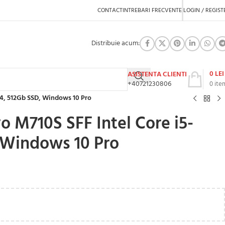
CONTACT
INTREBARI FRECVENTE
LOGIN / REGIST
Distribuie acum:
0
LEI
ASISTENTA CLIENTI
+40721230806
0
ite
r4, 512Gb SSD, Windows 10 Pro
o M710S SFF Intel Core i5-
 Windows 10 Pro