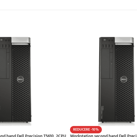
REDUCERE -10%
cond hand Dell Precision T5610, 2CPU
Workstation second hand Dell Prec