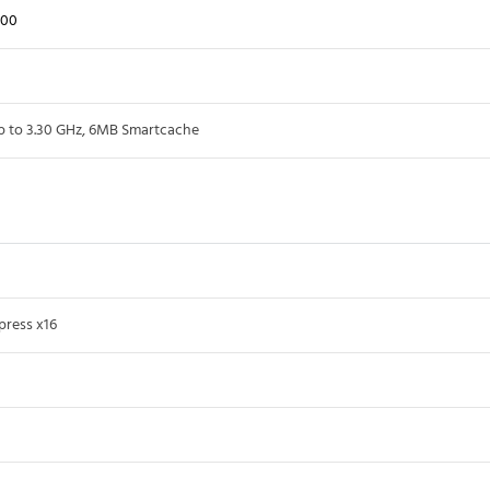
400
 to 3.30 GHz, 6MB Smartcache
0
press x16