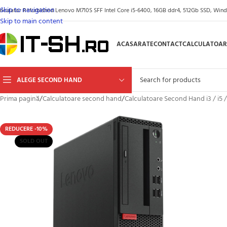
Skip to navigation
alculator Refurbished Lenovo M710S SFF Intel Core i5-6400, 16GB ddr4, 512Gb SSD, Windo
Skip to main content
ACASA
RATE
CONTACT
CALCULATOAR
ALEGE SECOND HAND
Prima pagină
/
Calculatoare second hand
/
Calculatoare Second Hand i3 / i5 /
REDUCERE -10%
SOLD OUT