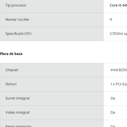
Tip procesor
Core i5-6
Numar nuclee
4
Specificatii CPU
2.70GHz up
Placa de baza
Chipset
Intel B25
Sloturi
1 x PCI-Ex
Sunet integrat
Da
Video integrat
Da
Retea integrata
Da