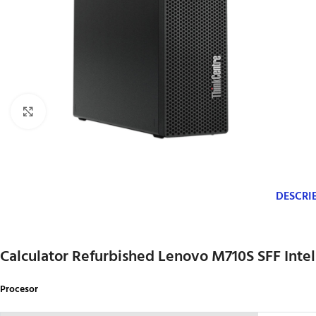
Click to enlarge
DESCRI
Calculator Refurbished Lenovo M710S SFF Inte
Procesor