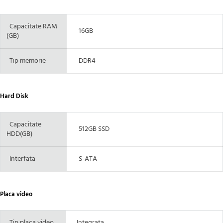
Capacitate RAM
16GB
(GB)
Tip memorie
DDR4
Hard Disk
Capacitate
512GB SSD
HDD(GB)
Interfata
S-ATA
Placa video
Tip placa video
Integrata