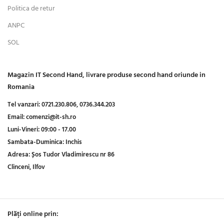
Politica de retur
ANPC
SOL
Magazin IT Second Hand, livrare produse second hand oriunde in
Romania
Tel vanzari:
0721.230.806,
0736.344.203
Email:
comenzi@it-sh.ro
Luni-Vineri:
09:00 - 17.00
Sambata-Duminica:
Inchis
Adresa:
Șos Tudor Vladimirescu nr 86
Clinceni, Ilfov
Plăți online prin: