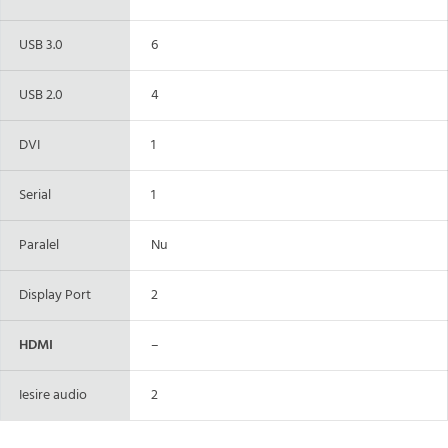
USB 3.0
6
USB 2.0
4
DVI
1
Serial
1
Paralel
Nu
Display Port
2
HDMI
–
Iesire audio
2