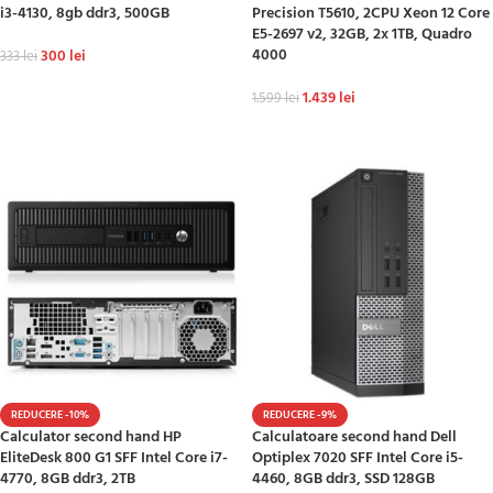
i3-4130, 8gb ddr3, 500GB
Precision T5610, 2CPU Xeon 12 Core
E5-2697 v2, 32GB, 2x 1TB, Quadro
4000
300
lei
333
lei
ADAUGĂ ÎN COȘ
1.439
lei
1.599
lei
ADAUGĂ ÎN COȘ
REDUCERE -10%
REDUCERE -9%
Calculator second hand HP
Calculatoare second hand Dell
EliteDesk 800 G1 SFF Intel Core i7-
Optiplex 7020 SFF Intel Core i5-
4770, 8GB ddr3, 2TB
4460, 8GB ddr3, SSD 128GB