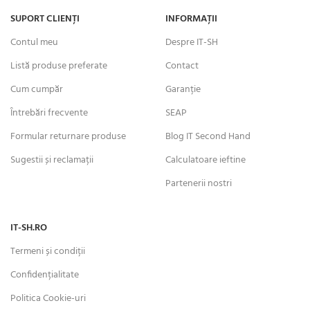
SUPORT CLIENȚI
INFORMAȚII
Contul meu
Despre IT-SH
Listă produse preferate
Contact
Cum cumpăr
Garanție
Întrebări frecvente
SEAP
Formular returnare produse
Blog IT Second Hand
Sugestii și reclamații
Calculatoare ieftine
Partenerii nostri
IT-SH.RO
Termeni și condiții
Confidențialitate
Politica Cookie-uri