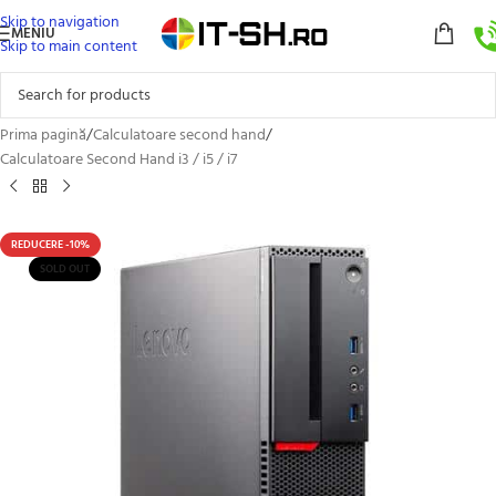
Skip to navigation
MENIU
Skip to main content
Prima pagină
/
Calculatoare second hand
/
Calculatoare Second Hand i3 / i5 / i7
REDUCERE -10%
SOLD OUT