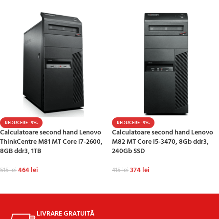
REDUCERE -9%
REDUCERE -9%
Calculatoare second hand Lenovo
Calculatoare second hand Lenovo
ThinkCentre M81 MT Core i7-2600,
M82 MT Core i5-3470, 8Gb ddr3,
8GB ddr3, 1TB
240Gb SSD
464
lei
374
lei
515
lei
415
lei
ADAUGĂ ÎN COȘ
ADAUGĂ ÎN COȘ
LIVRARE GRATUITĂ