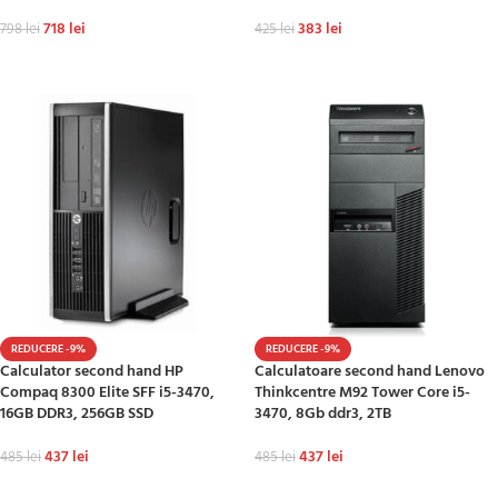
718
lei
383
lei
798
lei
425
lei
ADAUGĂ ÎN COȘ
ADAUGĂ ÎN COȘ
REDUCERE -9%
REDUCERE -9%
Calculator second hand HP
Calculatoare second hand Lenovo
Compaq 8300 Elite SFF i5-3470,
Thinkcentre M92 Tower Core i5-
16GB DDR3, 256GB SSD
3470, 8Gb ddr3, 2TB
437
lei
437
lei
485
lei
485
lei
ADAUGĂ ÎN COȘ
ADAUGĂ ÎN COȘ