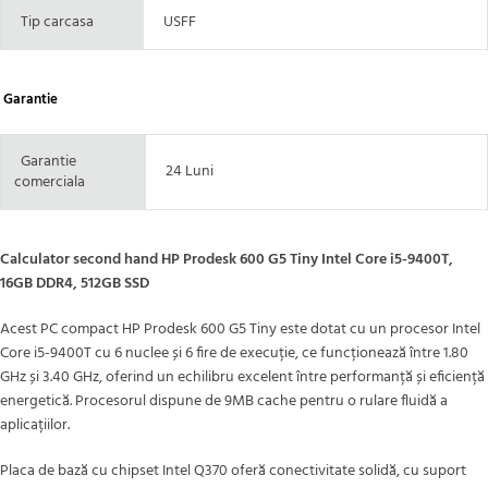
Tip carcasa
USFF
Garantie
Garantie
24 Luni
comerciala
Calculator second hand HP Prodesk 600 G5 Tiny Intel Core i5-9400T,
16GB DDR4, 512GB SSD
Acest PC compact HP Prodesk 600 G5 Tiny este dotat cu un procesor Intel
Core i5-9400T cu 6 nuclee și 6 fire de execuție, ce funcționează între 1.80
GHz și 3.40 GHz, oferind un echilibru excelent între performanță și eficiență
energetică. Procesorul dispune de 9MB cache pentru o rulare fluidă a
aplicațiilor.
Placa de bază cu chipset Intel Q370 oferă conectivitate solidă, cu suport