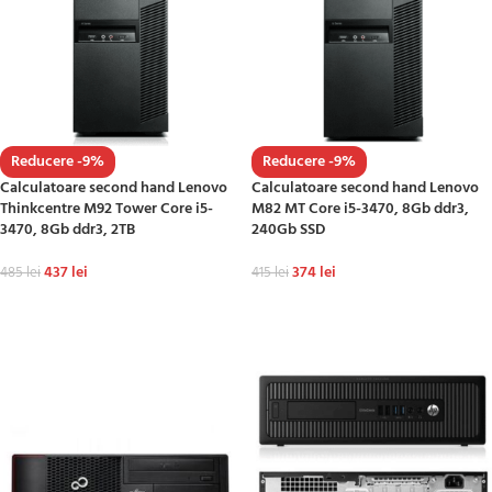
Reducere -9%
Reducere -9%
Calculatoare second hand Lenovo
Calculatoare second hand Lenovo
Thinkcentre M92 Tower Core i5-
M82 MT Core i5-3470, 8Gb ddr3,
3470, 8Gb ddr3, 2TB
240Gb SSD
437
lei
374
lei
485
lei
415
lei
ADAUGĂ ÎN COȘ
ADAUGĂ ÎN COȘ