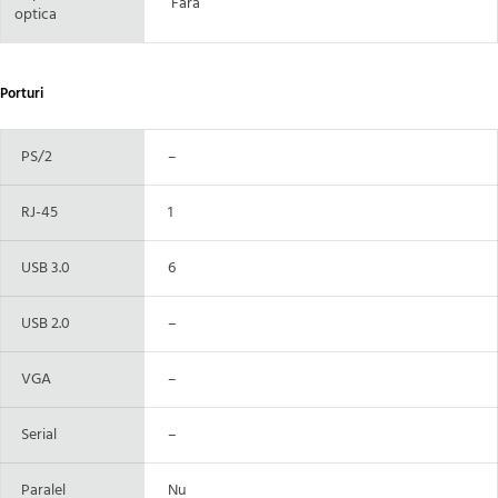
Fara
optica
Porturi
PS/2
–
RJ-45
1
USB 3.0
6
USB 2.0
–
VGA
–
Serial
–
Paralel
Nu