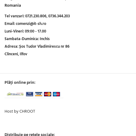
Romania
Tel vanzari:
0721.230.806,
0736.344.203
Email:
comenzi@it-sh.ro
Luni-Vineri:
09:00 - 17.00
Sambata-Duminica:
Inchis
Adresa:
Șos Tudor Vladimirescu nr 86
Clinceni, Ilfov
Plăți online prin:
Host by CHROOT
Distribuie pe rețele sociale: