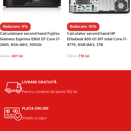
Reducere -9%
Reducere -10%
Calculatoare second hand Fujitsu
Calculator second hand HP
Siemens Esprimo E900 DT Core i7-
EliteDesk 800 G1 SFF Intel Core i7-
2600, 8Gb ddr3, 500Gb
4770, 8GB ddr3, 2TB
401
lei
718
lei
445
lei
798
lei
ADAUGĂ ÎN COȘ
ADAUGĂ ÎN COȘ
LIVRARE GRATUITĂ
Pentru comenzi de peste 700 lei
PLATA ONLINE
Simplu si sigur