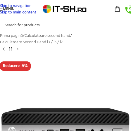
Skip to navigation
MENIU
Skip to main content
Prima pagină
/
Calculatoare second hand
/
Calculatoare Second Hand i3 / i5 / i7
Reducere -9%