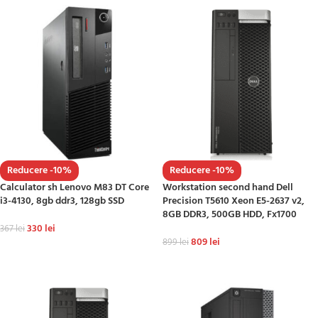
Reducere -10%
Reducere -10%
Calculator sh Lenovo M83 DT Core
Workstation second hand Dell
i3-4130, 8gb ddr3, 128gb SSD
Precision T5610 Xeon E5-2637 v2,
8GB DDR3, 500GB HDD, Fx1700
330
lei
367
lei
809
lei
899
lei
ADAUGĂ ÎN COȘ
ADAUGĂ ÎN COȘ