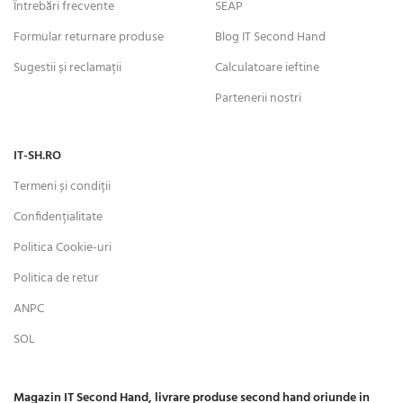
Întrebări frecvente
SEAP
Formular returnare produse
Blog IT Second Hand
Sugestii și reclamații
Calculatoare ieftine
Partenerii nostri
IT-SH.RO
Termeni și condiții
Confidențialitate
Politica Cookie-uri
Politica de retur
ANPC
SOL
Magazin IT Second Hand, livrare produse second hand oriunde in