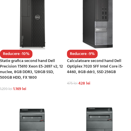
Reducere -10%
Reducere -9%
Statie grafica second hand Dell
Calculatoare second hand Dell
Precision T5610 Xeon E5-2697 v2, 12
Optiplex 7020 SFF Intel Core i5-
nuclee, 8GB DDR3, 128GB SSD,
4460, 8GB ddr3, SSD 256GB
500GB HDD, FX 1800
428
lei
475
lei
1.169
lei
1.299
lei
ADAUGĂ ÎN COȘ
ADAUGĂ ÎN COȘ