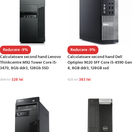
Reducere -9%
Reducere -9%
Calculatoare second hand Lenovo
Calculatoare second hand Dell
Thinkcentre M92 Tower Core i5-
Optiplex 9020 SFF Core i5-4590 Gen
3470, 8Gb ddr3, 128Gb SSD
4, 8GB ddr3, 128GB ssd
328
lei
383
lei
364
lei
425
lei
ADAUGĂ ÎN COȘ
ADAUGĂ ÎN COȘ