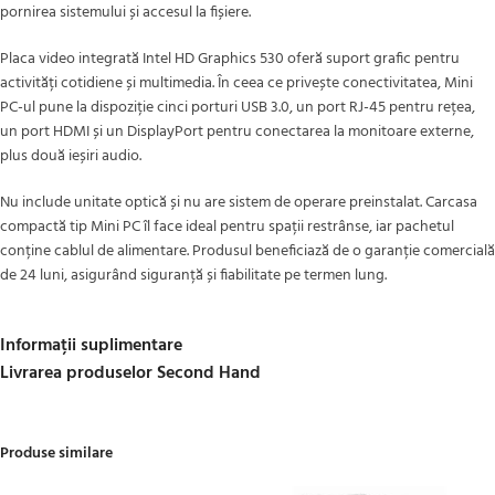
pornirea sistemului și accesul la fișiere.
Placa video integrată Intel HD Graphics 530 oferă suport grafic pentru
activități cotidiene și multimedia. În ceea ce privește conectivitatea, Mini
PC-ul pune la dispoziție cinci porturi USB 3.0, un port RJ-45 pentru rețea,
un port HDMI și un DisplayPort pentru conectarea la monitoare externe,
plus două ieșiri audio.
Nu include unitate optică și nu are sistem de operare preinstalat. Carcasa
compactă tip Mini PC îl face ideal pentru spații restrânse, iar pachetul
conține cablul de alimentare. Produsul beneficiază de o garanție comercială
de 24 luni, asigurând siguranță și fiabilitate pe termen lung.
Informații suplimentare
Livrarea produselor Second Hand
Produse similare