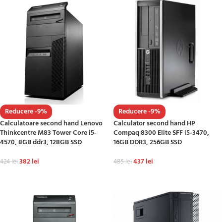
Reducere -9%
Reducere -9%
Calculatoare second hand Lenovo
Calculator second hand HP
Thinkcentre M83 Tower Core i5-
Compaq 8300 Elite SFF i5-3470,
4570, 8GB ddr3, 128GB SSD
16GB DDR3, 256GB SSD
382
lei
437
lei
424
lei
485
lei
ADAUGĂ ÎN COȘ
ADAUGĂ ÎN COȘ