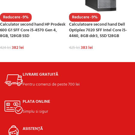
Reducere -9%
Reducere -9%
Calculator second hand HP Prodesk
Calculatoare second hand Dell
600 G1 SFF Core i5-4570 Gen 4,
Optiplex 7020 SFF Intel Core i5-
8GB, 128GB SSD
4460, 8GB ddr3, SSD 128GB
382
lei
383
lei
424
lei
425
lei
ADAUGĂ ÎN COȘ
ADAUGĂ ÎN COȘ
LIVRARE GRATUITĂ
Pentru comenzi de peste 700 lei
PLATA ONLINE
Simplu si sigur
ASISTENȚĂ