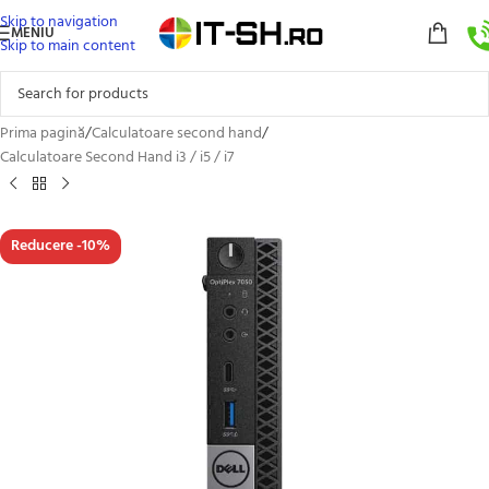
Skip to navigation
MENIU
Skip to main content
Prima pagină
/
Calculatoare second hand
/
Calculatoare Second Hand i3 / i5 / i7
Reducere -10%