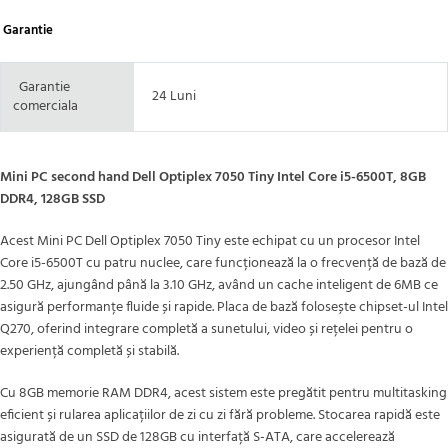
Garantie
Garantie
24 Luni
comerciala
Mini PC second hand Dell Optiplex 7050 Tiny Intel Core i5-6500T, 8GB
DDR4, 128GB SSD
Acest Mini PC Dell Optiplex 7050 Tiny este echipat cu un procesor Intel
Core i5-6500T cu patru nuclee, care funcționează la o frecvență de bază de
2.50 GHz, ajungând până la 3.10 GHz, având un cache inteligent de 6MB ce
asigură performanțe fluide și rapide. Placa de bază folosește chipset-ul Intel
Q270, oferind integrare completă a sunetului, video și rețelei pentru o
experiență completă și stabilă.
Cu 8GB memorie RAM DDR4, acest sistem este pregătit pentru multitasking
eficient și rularea aplicațiilor de zi cu zi fără probleme. Stocarea rapidă este
asigurată de un SSD de 128GB cu interfață S-ATA, care accelerează