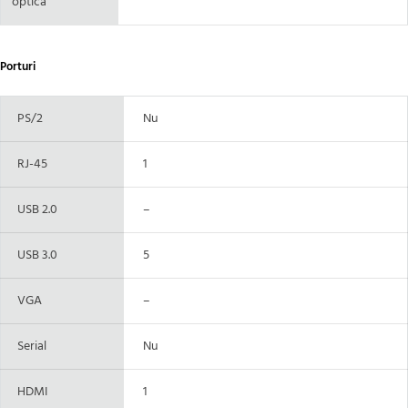
optica
Porturi
PS/2
Nu
RJ-45
1
USB 2.0
–
USB 3.0
5
VGA
–
Serial
Nu
HDMI
1