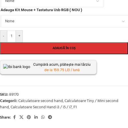
Adauga Kit Mouse + Tastatura Usb RGB ( NOU )
-
+
ADAUGĂ ÎN COȘ
Cumpără acum, plătește mai târziu
de la 159.75 LEI / lună
SKU:
89170
Categorii:
Calculatoare second hand
,
Calculatoare Tiny / Mini second
hand
,
Calculatoare Second Hand i3 / i5 / i7
,
F1
Share: