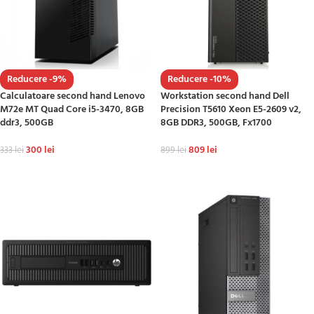
Reducere -9%
Reducere -10%
Calculatoare second hand Lenovo
Workstation second hand Dell
M72e MT Quad Core i5-3470, 8GB
Precision T5610 Xeon E5-2609 v2,
ddr3, 500GB
8GB DDR3, 500GB, Fx1700
300
lei
809
lei
333
lei
899
lei
ADAUGĂ ÎN COȘ
ADAUGĂ ÎN COȘ