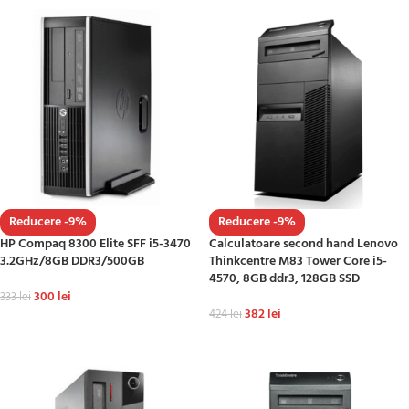
Reducere -9%
Reducere -9%
HP Compaq 8300 Elite SFF i5-3470
Calculatoare second hand Lenovo
3.2GHz/8GB DDR3/500GB
Thinkcentre M83 Tower Core i5-
4570, 8GB ddr3, 128GB SSD
300
lei
333
lei
382
lei
424
lei
ADAUGĂ ÎN COȘ
ADAUGĂ ÎN COȘ