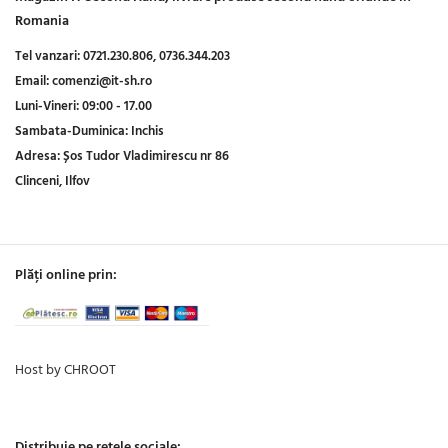
Romania
Tel vanzari:
0721.230.806,
0736.344.203
Email:
comenzi@it-sh.ro
Luni-Vineri:
09:00 - 17.00
Sambata-Duminica:
Inchis
Adresa:
Șos Tudor Vladimirescu nr 86
Clinceni, Ilfov
Plăți online prin:
Host by CHROOT
Distribuie pe rețele sociale: