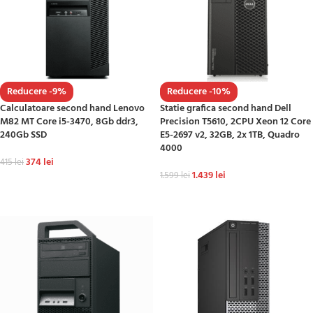
Reducere -9%
Reducere -10%
Calculatoare second hand Lenovo
Statie grafica second hand Dell
M82 MT Core i5-3470, 8Gb ddr3,
Precision T5610, 2CPU Xeon 12 Core
240Gb SSD
E5-2697 v2, 32GB, 2x 1TB, Quadro
4000
374
lei
415
lei
1.439
lei
1.599
lei
ADAUGĂ ÎN COȘ
ADAUGĂ ÎN COȘ