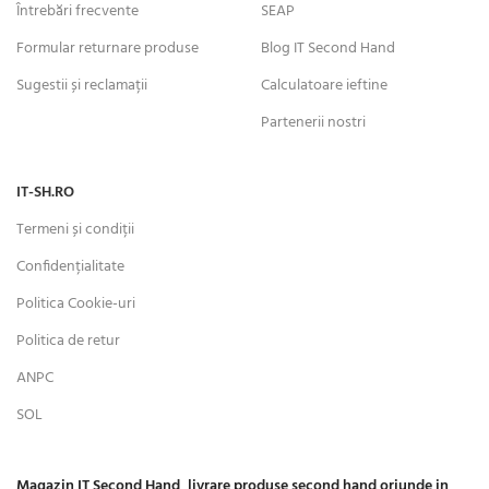
Întrebări frecvente
SEAP
Formular returnare produse
Blog IT Second Hand
Sugestii și reclamații
Calculatoare ieftine
Partenerii nostri
IT-SH.RO
Termeni și condiții
Confidențialitate
Politica Cookie-uri
Politica de retur
ANPC
SOL
Magazin IT Second Hand, livrare produse second hand oriunde in