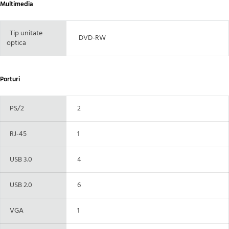
Multimedia
Tip unitate
DVD-RW
optica
Porturi
PS/2
2
RJ-45
1
USB 3.0
4
USB 2.0
6
VGA
1