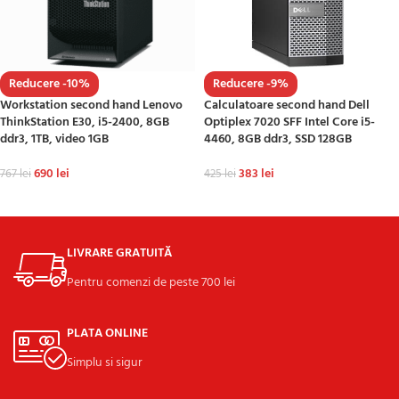
Reducere -10%
Reducere -9%
Workstation second hand Lenovo
Calculatoare second hand Dell
ThinkStation E30, i5-2400, 8GB
Optiplex 7020 SFF Intel Core i5-
ddr3, 1TB, video 1GB
4460, 8GB ddr3, SSD 128GB
690
lei
383
lei
767
lei
425
lei
ADAUGĂ ÎN COȘ
ADAUGĂ ÎN COȘ
LIVRARE GRATUITĂ
Pentru comenzi de peste 700 lei
PLATA ONLINE
Simplu si sigur