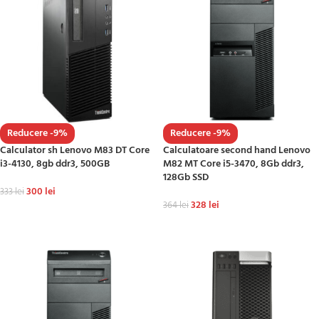
Reducere -9%
Reducere -9%
Calculator sh Lenovo M83 DT Core
Calculatoare second hand Lenovo
i3-4130, 8gb ddr3, 500GB
M82 MT Core i5-3470, 8Gb ddr3,
128Gb SSD
300
lei
333
lei
328
lei
364
lei
ADAUGĂ ÎN COȘ
ADAUGĂ ÎN COȘ