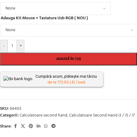
Adauga Kit Mouse + Tastatura Usb RGB ( NOU )
-
+
ADAUGĂ ÎN COȘ
Cumpără acum, plătește mai târziu
de la 172.50 LEI / lună
SKU:
64403
Categorii:
Calculatoare second hand
,
Calculatoare Second Hand i3 / i5 / i7
Share: