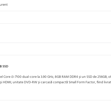
urent
GB SSD
el Core i3-7100 dual-core la 3.90 GHz, 8GB RAM DDR4 și un SSD de 256GB, of
 și HDMI, unitate DVD-RW și carcasă compactă Small Form Factor, fiind livrat 