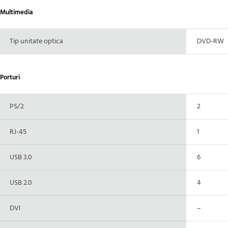
Multimedia
Tip unitate optica
DVD-RW
Porturi
PS/2
2
RJ-45
1
USB 3.0
6
USB 2.0
4
DVI
–