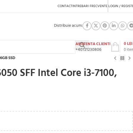
CONTACT
INTREBARI FRECVENTE
LOGIN / REGIST
Distribuie acum:
0
LEI
ASISTENTA CLIENTI
+40721230806
0
ite
256GB SSD
050 SFF Intel Core i3-7100,