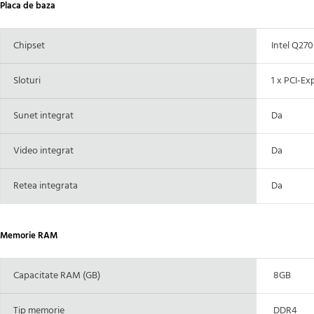
Placa de baza
Chipset
Intel Q270
Sloturi
1 x PCI-Exp
Sunet integrat
Da
Video integrat
Da
Retea integrata
Da
Memorie RAM
Capacitate RAM (GB)
8GB
Tip memorie
DDR4