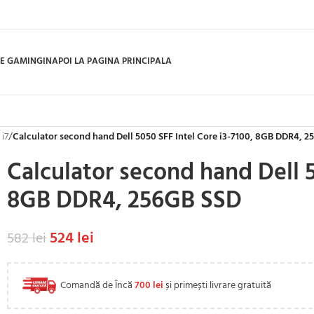
E GAMING
INAPOI LA PAGINA PRINCIPALA
 i7
/
Calculator second hand Dell 5050 SFF Intel Core i3-7100, 8GB DDR4, 
Calculator second hand Dell 5
8GB DDR4, 256GB SSD
524
lei
582
lei
Comandă de Încă
700
lei
și primești livrare gratuită