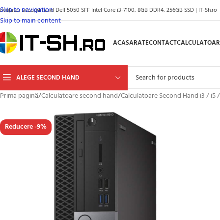
Skip to navigation
alculator second hand Dell 5050 SFF Intel Core i3-7100, 8GB DDR4, 256GB SSD | IT-Sh.ro
Skip to main content
ACASA
RATE
CONTACT
CALCULATOAR
ALEGE SECOND HAND
Prima pagină
/
Calculatoare second hand
/
Calculatoare Second Hand i3 / i5 /
Reducere -9%