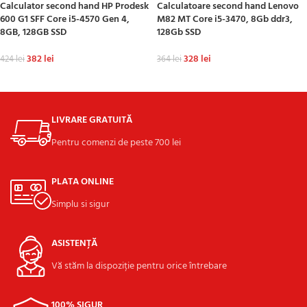
Calculator second hand HP Prodesk
Calculatoare second hand Lenovo
600 G1 SFF Core i5-4570 Gen 4,
M82 MT Core i5-3470, 8Gb ddr3,
8GB, 128GB SSD
128Gb SSD
382
lei
328
lei
424
lei
364
lei
ADAUGĂ ÎN COȘ
ADAUGĂ ÎN COȘ
LIVRARE GRATUITĂ
Pentru comenzi de peste 700 lei
PLATA ONLINE
Simplu si sigur
ASISTENȚĂ
Vă stăm la dispoziție pentru orice întrebare
100% SIGUR