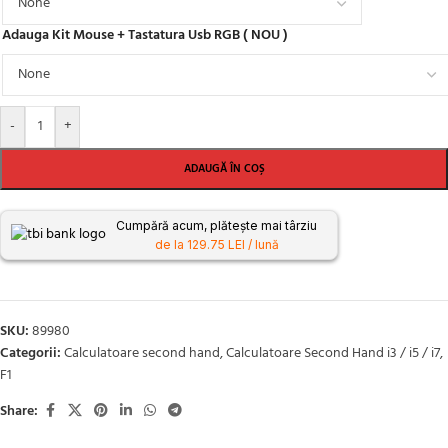
Adauga Kit Mouse + Tastatura Usb RGB ( NOU )
-
+
ADAUGĂ ÎN COȘ
Cumpără acum, plătește mai târziu
de la 129.75 LEI / lună
SKU:
89980
Categorii:
Calculatoare second hand
,
Calculatoare Second Hand i3 / i5 / i7
,
F1
Share: