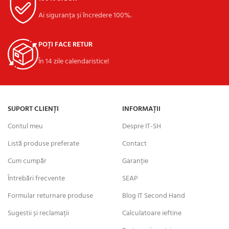
Ai siguranța și încredere 100%.
POȚI FACE RETUR
În 14 zile calendaristice!
SUPORT CLIENȚI
INFORMAȚII
Contul meu
Despre IT-SH
Listă produse preferate
Contact
Cum cumpăr
Garanție
Întrebări frecvente
SEAP
Formular returnare produse
Blog IT Second Hand
Sugestii și reclamații
Calculatoare ieftine