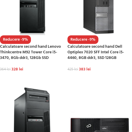
Reducere -9%
Reducere -9%
Calculatoare second hand Lenovo
Calculatoare second hand Dell
Thinkcentre M92 Tower Core i5-
Optiplex 7020 SFF Intel Core i5-
3470, 8Gb ddr3, 128Gb SSD
4460, 8GB ddr3, SSD 128GB
328
lei
383
lei
364
lei
425
lei
ADAUGĂ ÎN COȘ
ADAUGĂ ÎN COȘ