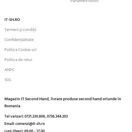
Partenerii nostri
IT-SH.RO
Termeni și condiții
Confidențialitate
Politica Cookie-uri
Politica de retur
ANPC
SOL
Magazin IT Second Hand, livrare produse second hand oriunde in
Romania
Tel vanzari:
0721.230.806,
0736.344.203
Email:
comenzi@it-sh.ro
Luni-Vineri:
09:00 - 17.00