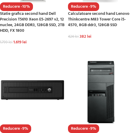
Reducere -10%
Reducere -9%
Statie grafica second hand Dell
Calculatoare second hand Lenovo
Precision T5610 Xeon E5-2697 v2, 12
Thinkcentre M83 Tower Core i5-
nuclee, 24GB DDR3, 128GB SSD, 2TB
4570, 8GB ddr3, 128GB SSD
HDD, FX 1800
382
lei
424
lei
1.619
lei
1.799
lei
ADAUGĂ ÎN COȘ
ADAUGĂ ÎN COȘ
Reducere -9%
Reducere -9%