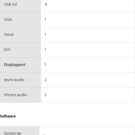
USB 3.0
4
VGA
1
Serial
1
DVI
1
Displayport
1
Iesire audio
2
Intrare audio
2
Software
Sistem de