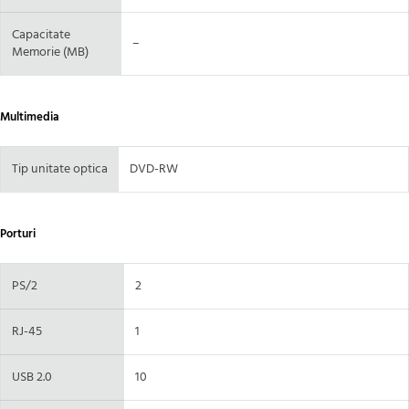
Capacitate
–
Memorie (MB)
Multimedia
Tip unitate optica
DVD-RW
Porturi
PS/2
2
RJ-45
1
USB 2.0
10