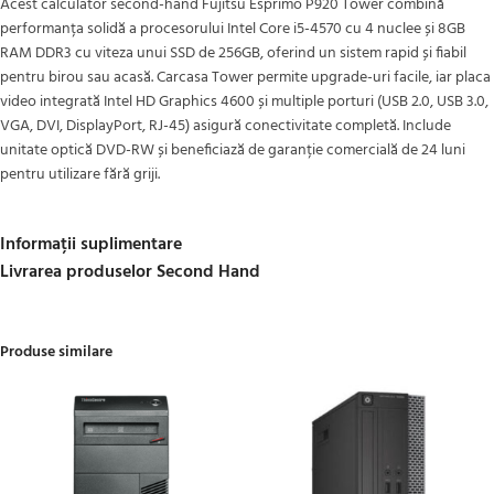
Acest calculator second-hand Fujitsu Esprimo P920 Tower combină
performanța solidă a procesorului Intel Core i5-4570 cu 4 nuclee și 8GB
RAM DDR3 cu viteza unui SSD de 256GB, oferind un sistem rapid și fiabil
pentru birou sau acasă. Carcasa Tower permite upgrade-uri facile, iar placa
video integrată Intel HD Graphics 4600 și multiple porturi (USB 2.0, USB 3.0,
VGA, DVI, DisplayPort, RJ-45) asigură conectivitate completă. Include
unitate optică DVD-RW și beneficiază de garanție comercială de 24 luni
pentru utilizare fără griji.
Informații suplimentare
Livrarea produselor Second Hand
Produse similare