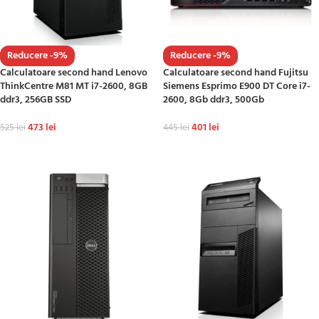
Reducere -9%
Reducere -9%
Calculatoare second hand Lenovo
Calculatoare second hand Fujitsu
ThinkCentre M81 MT i7-2600, 8GB
Siemens Esprimo E900 DT Core i7-
ddr3, 256GB SSD
2600, 8Gb ddr3, 500Gb
473
lei
401
lei
525
lei
445
lei
ADAUGĂ ÎN COȘ
ADAUGĂ ÎN COȘ