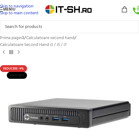
Skip to navigation
MENIU
Skip to main content
Prima pagină
/
Calculatoare second hand
/
Calculatoare Second Hand i3 / i5 / i7
REDUCERE -9%
SOLD OUT