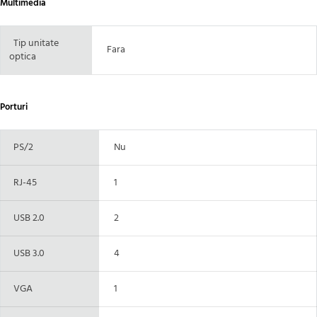
Multimedia
Tip unitate
Fara
optica
Porturi
PS/2
Nu
RJ-45
1
USB 2.0
2
USB 3.0
4
VGA
1