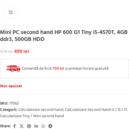
Click to enlarge
Mini PC second hand HP 600 G1 Tiny i5-4570T, 4GB
ddr3, 500GB HDD
499
lei
554
lei
Comandă de Încă
700
lei
și primești livrare gratuită
Stoc epuizat
SKU:
77062
Categorii:
Calculatoare second hand
,
Calculatoare Second Hand i3 / i5 / i7
,
Calculatoare Tiny / Mini second hand
Share: