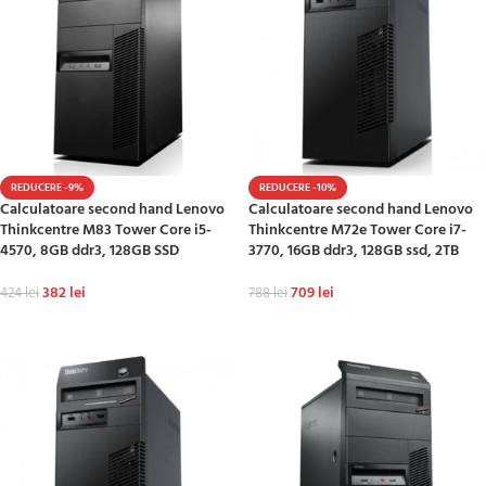
REDUCERE -9%
REDUCERE -10%
Calculatoare second hand Lenovo
Calculatoare second hand Lenovo
Thinkcentre M83 Tower Core i5-
Thinkcentre M72e Tower Core i7-
4570, 8GB ddr3, 128GB SSD
3770, 16GB ddr3, 128GB ssd, 2TB
382
lei
709
lei
424
lei
788
lei
ADAUGĂ ÎN COȘ
ADAUGĂ ÎN COȘ