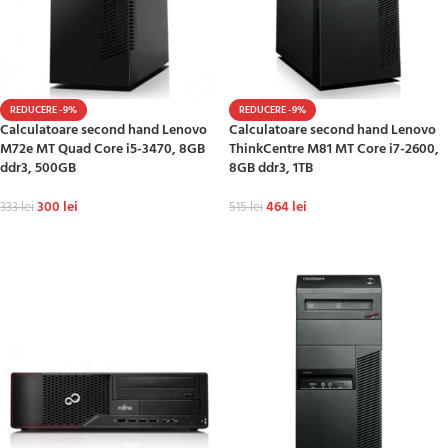
REDUCERE -9%
REDUCERE -9%
Calculatoare second hand Lenovo
Calculatoare second hand Lenovo
M72e MT Quad Core i5-3470, 8GB
ThinkCentre M81 MT Core i7-2600,
ddr3, 500GB
8GB ddr3, 1TB
300
lei
464
lei
333
lei
515
lei
ADAUGĂ ÎN COȘ
ADAUGĂ ÎN COȘ