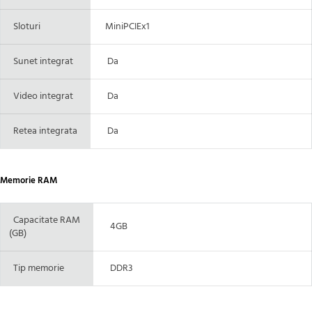
Sloturi
MiniPCIEx1
Sunet integrat
Da
Video integrat
Da
Retea integrata
Da
Memorie RAM
Capacitate RAM
4GB
(GB)
Tip memorie
DDR3