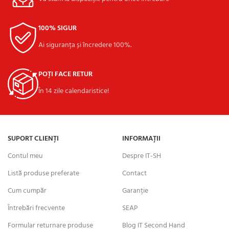
100% SIGUR
Ai siguranța și încredere 100%.
POȚI FACE RETUR
În 14 zile calendaristice!
SUPORT CLIENȚI
INFORMAȚII
Contul meu
Despre IT-SH
Listă produse preferate
Contact
Cum cumpăr
Garanție
Întrebări frecvente
SEAP
Formular returnare produse
Blog IT Second Hand