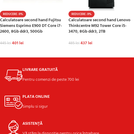
REDUCERE -9%
REDUCERE -9%
Calculatoare second hand Fujitsu
Calculatoare second hand Lenovo
Siemens Esprimo E900 DT Core i7-
Thinkcentre M92 Tower Core i5-
2600, 8Gb ddr3, 500Gb
3470, 8Gb ddr3, 2TB
401
lei
437
lei
445
lei
485
lei
ADAUGĂ ÎN COȘ
ADAUGĂ ÎN COȘ
LIVRARE GRATUITĂ
Pentru comenzi de peste 700 lei
PLATA ONLINE
Simplu si sigur
ASISTENȚĂ
Vă stăm la dispoziție pentru orice întrebare