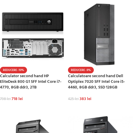
REDUCERE -10%
REDUCERE -9%
Calculator second hand HP
Calculatoare second hand Dell
EliteDesk 800 G1 SFF Intel Core i7-
Optiplex 7020 SFF Intel Core i5-
4770, 8GB ddr3, 2TB
4460, 8GB ddr3, SSD 128GB
718
lei
383
lei
798
lei
425
lei
ADAUGĂ ÎN COȘ
ADAUGĂ ÎN COȘ