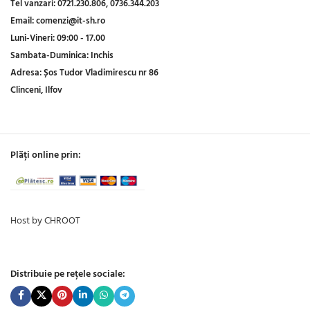
Tel vanzari:
0721.230.806,
0736.344.203
Email:
comenzi@it-sh.ro
Luni-Vineri:
09:00 - 17.00
Sambata-Duminica:
Inchis
Adresa:
Șos Tudor Vladimirescu nr 86
Clinceni, Ilfov
Plăți online prin:
Host by CHROOT
Distribuie pe rețele sociale: