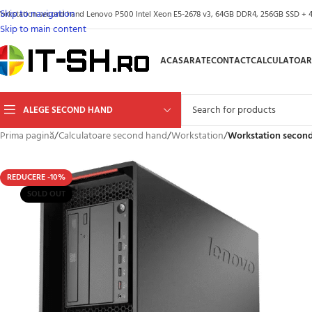
Skip to navigation
orkstation second hand Lenovo P500 Intel Xeon E5-2678 v3, 64GB DDR4, 256GB SSD + 4
Skip to main content
ACASA
RATE
CONTACT
CALCULATOAR
ALEGE SECOND HAND
Prima pagină
/
Calculatoare second hand
/
Workstation
/
Workstation second
REDUCERE -10%
SOLD OUT