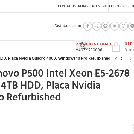
CONTACT
INTREBARI FRECVENTE
LOGIN / REGIST
Distribuie acum:
0
LEI
ASISTENTA CLIENTI
+40721230806
0
ite
HDD, Placa Nvidia Quadro 4000, Windows 10 Pro Refurbished
ovo P500 Intel Xeon E5-2678
4TB HDD, Placa Nvidia
o Refurbished