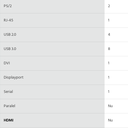
PS/2
2
RJ-45
1
USB 2.0
4
USB 3.0
8
DVI
1
Displayport
1
Serial
1
Paralel
Nu
HDMI
Nu