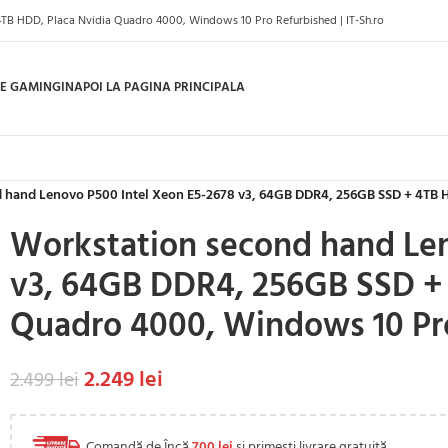
TB HDD, Placa Nvidia Quadro 4000, Windows 10 Pro Refurbished | IT-Sh.ro
E GAMING
INAPOI LA PAGINA PRINCIPALA
 hand Lenovo P500 Intel Xeon E5-2678 v3, 64GB DDR4, 256GB SSD + 4TB 
Workstation second hand Len
v3, 64GB DDR4, 256GB SSD + 
Quadro 4000, Windows 10 Pr
2.249
lei
2.499
lei
Comandă de Încă
700
lei
și primești livrare gratuită