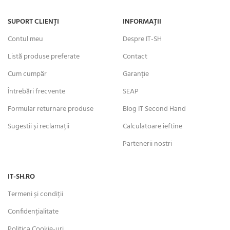
SUPORT CLIENȚI
INFORMAȚII
Contul meu
Despre IT-SH
Listă produse preferate
Contact
Cum cumpăr
Garanție
Întrebări frecvente
SEAP
Formular returnare produse
Blog IT Second Hand
Sugestii și reclamații
Calculatoare ieftine
Partenerii nostri
IT-SH.RO
Termeni și condiții
Confidențialitate
Politica Cookie-uri