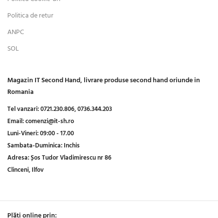
Politica de retur
ANPC
SOL
Magazin IT Second Hand, livrare produse second hand oriunde in
Romania
Tel vanzari:
0721.230.806,
0736.344.203
Email:
comenzi@it-sh.ro
Luni-Vineri:
09:00 - 17.00
Sambata-Duminica:
Inchis
Adresa:
Șos Tudor Vladimirescu nr 86
Clinceni, Ilfov
Plăți online prin: