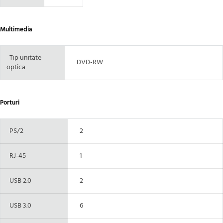
Multimedia
Tip unitate
DVD-RW
optica
Porturi
PS/2
2
RJ-45
1
USB 2.0
2
USB 3.0
6