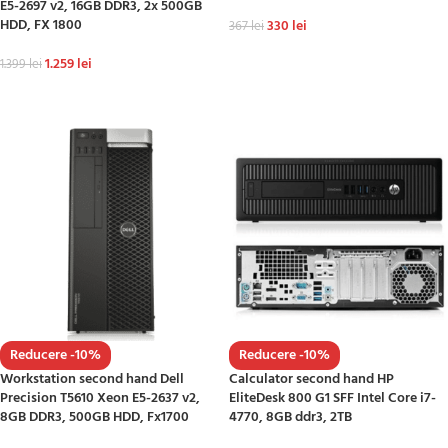
E5-2697 v2, 16GB DDR3, 2x 500GB
HDD, FX 1800
330
lei
367
lei
ADAUGĂ ÎN COȘ
1.259
lei
1.399
lei
ADAUGĂ ÎN COȘ
Reducere -10%
Reducere -10%
Workstation second hand Dell
Calculator second hand HP
Precision T5610 Xeon E5-2637 v2,
EliteDesk 800 G1 SFF Intel Core i7-
8GB DDR3, 500GB HDD, Fx1700
4770, 8GB ddr3, 2TB