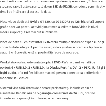
simultană a mai multor programe și manipularea fișierelor mari, în timp ce
stocarea rapidă este garantată de un
SSD de 512GB
, ce reduce semnificativ
timpii de încărcare și accesul la date.
Placa video dedicată
Nvidia GT 630
, cu
2GB DDR3 pe 128-bit
, oferă suport
grafic adecvat pentru activități multimedia, editare foto/video la nivel
mediu și aplicații CAD mai puțin intensive.
Placa de bază cu chipset
Intel C236
oferă multiple sloturi de expansiune și
conectivitate integrată pentru sunet, video și rețea, iar carcasa tip Tower
asigură o răcire eficientă și posibilități facile de upgrade.
Workstation-ul include unitate optică
DVD-RW
și o gamă variată de
porturi:
6 x USB 3.0, 2 x USB 2.0, 1 x DisplayPort, 1 x DVI, 2 x PS/2, RJ-45 și 3
ieșiri audio
, oferind flexibilitate maximă pentru conectarea perifericelor
moderne sau clasice.
Sistemul vine fără sistem de operare preinstalat și include cablu de
alimentare. Beneficiază de o
garanție comercială de 24 luni
, oferind
încredere și siguranță în utilizare pe termen lung.