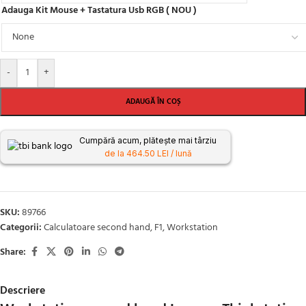
Adauga Kit Mouse + Tastatura Usb RGB ( NOU )
-
+
ADAUGĂ ÎN COȘ
Cumpără acum, plătește mai târziu
de la 464.50 LEI / lună
SKU:
89766
Categorii:
Calculatoare second hand
,
F1
,
Workstation
Share:
Descriere