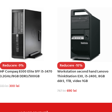
Reducere -9%
Reducere -10%
HP Compaq 8300 Elite SFF i5-3470
Workstation second hand Lenovo
3.2GHz/8GB DDR3/500GB
ThinkStation E30, i5-2400, 8GB
ddr3, 1TB, video 1GB
300
lei
333
lei
690
lei
767
lei
ADAUGĂ ÎN COȘ
ADAUGĂ ÎN COȘ