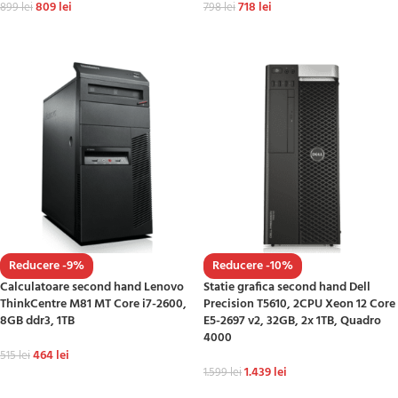
809
lei
718
lei
899
lei
798
lei
ADAUGĂ ÎN COȘ
ADAUGĂ ÎN COȘ
Reducere -9%
Reducere -10%
Calculatoare second hand Lenovo
Statie grafica second hand Dell
ThinkCentre M81 MT Core i7-2600,
Precision T5610, 2CPU Xeon 12 Core
8GB ddr3, 1TB
E5-2697 v2, 32GB, 2x 1TB, Quadro
4000
464
lei
515
lei
1.439
lei
1.599
lei
ADAUGĂ ÎN COȘ
ADAUGĂ ÎN COȘ