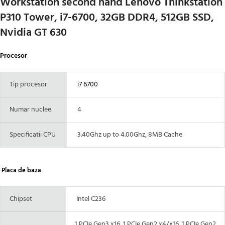
Workstation second hand Lenovo Thinkstation
P310 Tower, i7-6700, 32GB DDR4, 512GB SSD,
Nvidia GT 630
Procesor
Tip procesor
i7 6700
Numar nuclee
4
Specificatii CPU
3.40Ghz up to 4.00Ghz, 8MB Cache
Placa de baza
Chipset
Intel C236
1 PCIe Gen3 x16, 1 PCIe Gen2 x4/x16, 1 PCIe Gen2