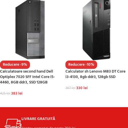
Reducere -9%
Reducere -10%
Calculatoare second hand Dell
Calculator sh Lenovo M83 DT Core
Optiplex 7020 SFF Intel Core i5-
i3-4130, 8gb ddr3, 128gb SSD
4460, 8GB ddr3, SSD 128GB
330
lei
367
lei
383
lei
425
lei
ADAUGĂ ÎN COȘ
ADAUGĂ ÎN COȘ
LIVRARE GRATUITĂ