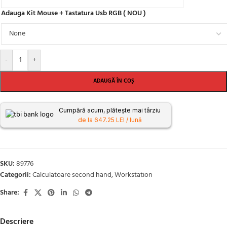
Adauga Kit Mouse + Tastatura Usb RGB ( NOU )
-
+
ADAUGĂ ÎN COȘ
Cumpără acum, plătește mai târziu
de la 647.25 LEI / lună
SKU:
89776
Categorii:
Calculatoare second hand
,
Workstation
Share:
Descriere