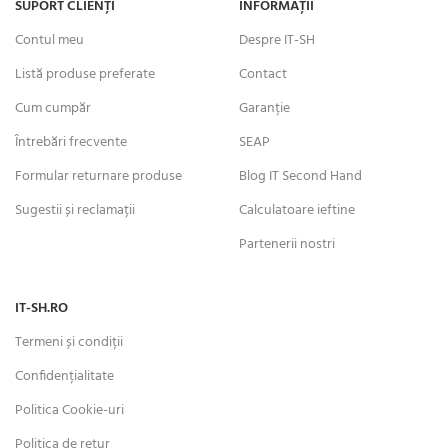
SUPORT CLIENȚI
INFORMAȚII
Contul meu
Despre IT-SH
Listă produse preferate
Contact
Cum cumpăr
Garanție
Întrebări frecvente
SEAP
Formular returnare produse
Blog IT Second Hand
Sugestii și reclamații
Calculatoare ieftine
Partenerii nostri
IT-SH.RO
Termeni și condiții
Confidențialitate
Politica Cookie-uri
Politica de retur