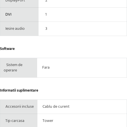
DisplayPort
2
DVI
1
Iesire audio
3
Software
Sistem de
Fara
operare
Informatii suplimentare
Accesorii incluse
Cablu de curent
Tip carcasa
Tower