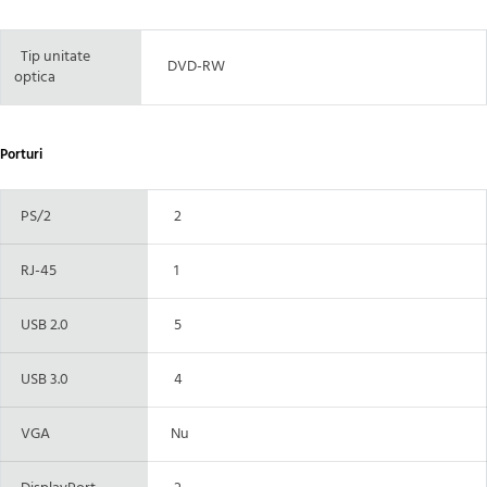
Tip unitate
DVD-RW
optica
Porturi
PS/2
2
RJ-45
1
USB 2.0
5
USB 3.0
4
VGA
Nu