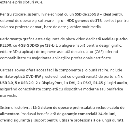
extensie prin sloturi PCIe.
Pentru stocare, sistemul vine echipat cu un
SSD de 256GB
– ideal pentru
sistemul de operare și software – și un
HDD generos de 3TB
, perfect pentru
salvarea proiectelor mari, baze de date și arhive multimedia.
Performanța grafică este asigurată de placa video dedicată
Nvidia Quadro
K2200
, cu
4GB GDDR5 pe 128-bit
, o alegere fiabilă pentru design grafic,
editare 3D și aplicații de inginerie asistată de calculator (CAE), oferind
compatibilitate cu majoritatea aplicațiilor profesionale certificate.
Carcasa Tower oferă acces facil la componente și o bună răcire. Include
unitate optică DVD-RW
și este echipat cu o gamă variată de porturi:
4 x
USB 3.0, 5 x USB 2.0, 2 x DisplayPort, 1 x DVI, 2 x PS/2, RJ-45 și ieșiri audio
,
asigurând conectivitate completă cu dispozitive moderne sau periferice
mai vechi.
Sistemul este livrat
fără sistem de operare preinstalat
și include
cablu de
alimentare
. Produsul beneficiază de
garanție comercială 24 de luni
,
oferind siguranță și suport pentru utilizare profesională de lungă durată.