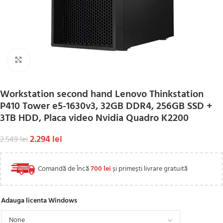
Click to enlarge
Workstation second hand Lenovo Thinkstation
P410 Tower e5-1630v3, 32GB DDR4, 256GB SSD +
3TB HDD, Placa video Nvidia Quadro K2200
2.294
lei
2.549
lei
Comandă de Încă
700
lei
și primești livrare gratuită
Adauga licenta Windows