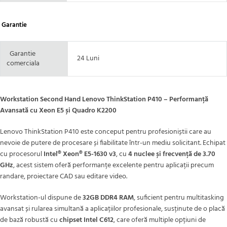
Garantie
Garantie
24 Luni
comerciala
Workstation Second Hand Lenovo ThinkStation P410 – Performanță
Avansată cu Xeon E5 și Quadro K2200
Lenovo ThinkStation P410 este conceput pentru profesioniștii care au
nevoie de putere de procesare și fiabilitate într-un mediu solicitant. Echipat
cu procesorul
Intel® Xeon® E5-1630 v3
, cu
4 nuclee și frecvență de 3.70
GHz
, acest sistem oferă performanțe excelente pentru aplicații precum
randare, proiectare CAD sau editare video.
Workstation-ul dispune de
32GB DDR4 RAM
, suficient pentru multitasking
avansat și rularea simultană a aplicațiilor profesionale, susținute de o placă
de bază robustă cu
chipset Intel C612
, care oferă multiple opțiuni de