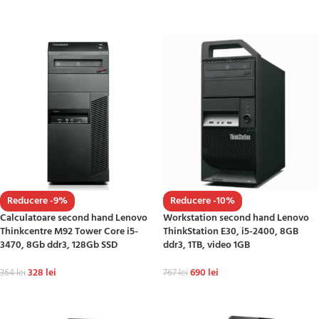
ADAUGĂ ÎN COȘ
ADAUGĂ ÎN COȘ
Reducere -9%
Reducere -10%
Calculatoare second hand Lenovo
Workstation second hand Lenovo
Thinkcentre M92 Tower Core i5-
ThinkStation E30, i5-2400, 8GB
3470, 8Gb ddr3, 128Gb SSD
ddr3, 1TB, video 1GB
328
lei
690
lei
364
lei
767
lei
ADAUGĂ ÎN COȘ
ADAUGĂ ÎN COȘ