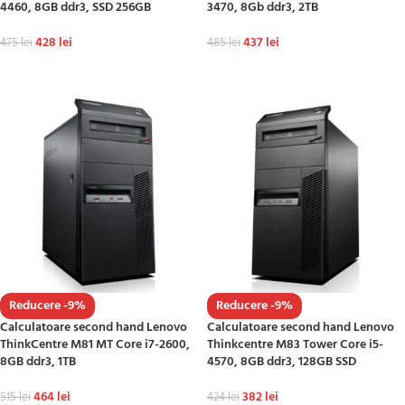
4460, 8GB ddr3, SSD 256GB
3470, 8Gb ddr3, 2TB
428
lei
437
lei
475
lei
485
lei
ADAUGĂ ÎN COȘ
ADAUGĂ ÎN COȘ
Reducere -9%
Reducere -9%
Calculatoare second hand Lenovo
Calculatoare second hand Lenovo
ThinkCentre M81 MT Core i7-2600,
Thinkcentre M83 Tower Core i5-
8GB ddr3, 1TB
4570, 8GB ddr3, 128GB SSD
464
lei
382
lei
515
lei
424
lei