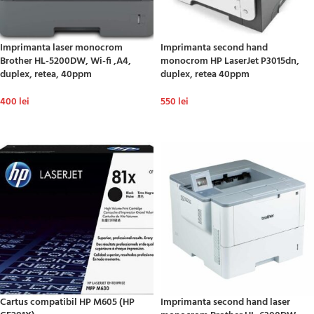
Imprimanta laser monocrom
Imprimanta second hand
Brother HL-5200DW, Wi-fi ,A4,
monocrom HP LaserJet P3015dn,
duplex, retea, 40ppm
duplex, retea 40ppm
400
lei
550
lei
ADAUGĂ ÎN COȘ
ADAUGĂ ÎN COȘ
Cartus compatibil HP M605 (HP
Imprimanta second hand laser