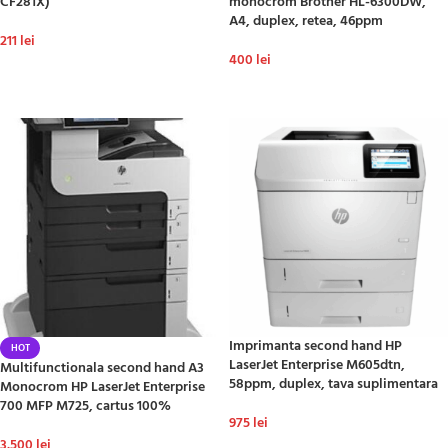
CF281X)
monocrom Brother HL-6300DW,
A4, duplex, retea, 46ppm
211
lei
400
lei
ADAUGĂ ÎN COȘ
ADAUGĂ ÎN COȘ
Imprimanta second hand HP
HOT
LaserJet Enterprise M605dtn,
Multifunctionala second hand A3
58ppm, duplex, tava suplimentara
Monocrom HP LaserJet Enterprise
700 MFP M725, cartus 100%
975
lei
3.500
lei