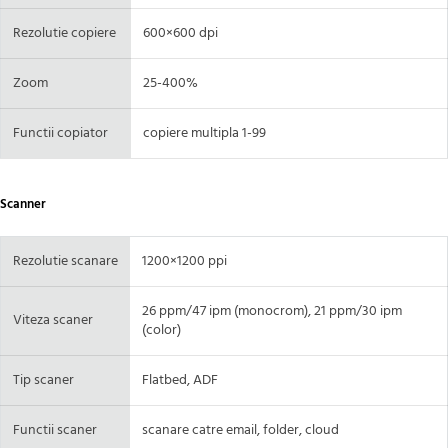
Rezolutie copiere
600×600 dpi
Zoom
25-400%
Functii copiator
copiere multipla 1-99
Scanner
Rezolutie scanare
1200×1200 ppi
26 ppm/47 ipm (monocrom), 21 ppm/30 ipm
Viteza scaner
(color)
Tip scaner
Flatbed, ADF
Functii scaner
scanare catre email, folder, cloud