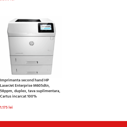
ADAUGĂ ÎN COȘ
ADAUGĂ ÎN COȘ
Imprimanta second hand HP
LaserJet Enterprise M605dtn,
58ppm, duplex, tava suplimentara,
Cartus incarcat 100%
1.175
lei
ADAUGĂ ÎN COȘ