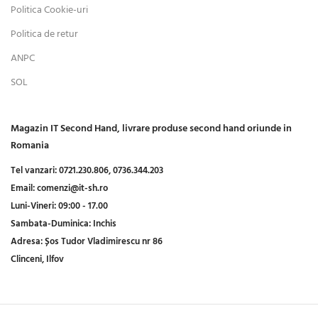
Politica Cookie-uri
Politica de retur
ANPC
SOL
Magazin IT Second Hand, livrare produse second hand oriunde in
Romania
Tel vanzari:
0721.230.806,
0736.344.203
Email:
comenzi@it-sh.ro
Luni-Vineri:
09:00 - 17.00
Sambata-Duminica:
Inchis
Adresa:
Șos Tudor Vladimirescu nr 86
Clinceni, Ilfov