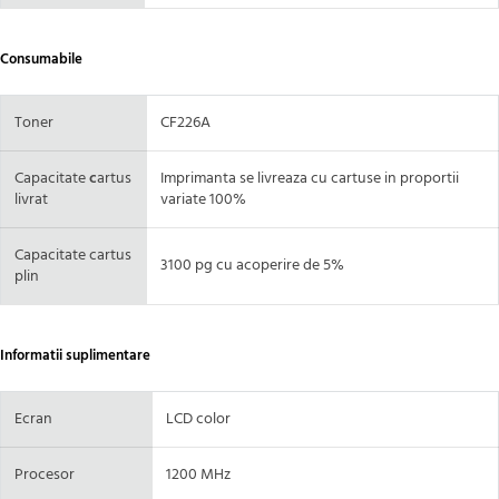
Consumabile
Toner
CF226A
Capacitate
c
artus
Imprimanta se livreaza cu cartuse in proportii
livrat
variate 100%
Capacitate cartus
3100 pg cu acoperire de 5%
plin
Informatii suplimentare
Ecran
LCD color
Procesor
1200 MHz