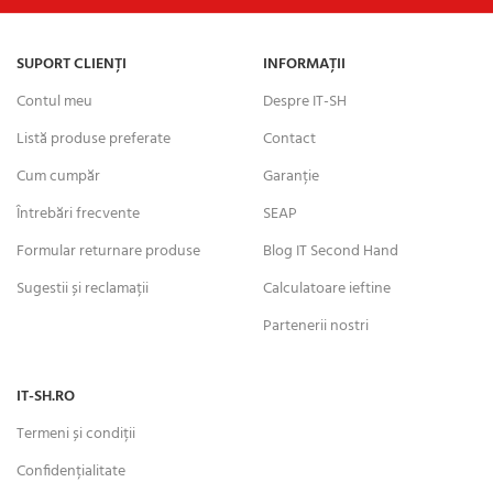
SUPORT CLIENȚI
INFORMAȚII
Contul meu
Despre IT-SH
Listă produse preferate
Contact
Cum cumpăr
Garanție
Întrebări frecvente
SEAP
Formular returnare produse
Blog IT Second Hand
Sugestii și reclamații
Calculatoare ieftine
Partenerii nostri
IT-SH.RO
Termeni și condiții
Confidențialitate