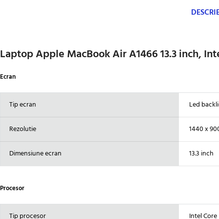
DESCRI
Laptop Apple MacBook Air A1466 13.3 inch, In
Ecran
Tip ecran
Led backli
Rezolutie
1440 x 90
Dimensiune ecran
13.3 inch
Procesor
Tip procesor
Intel Core 