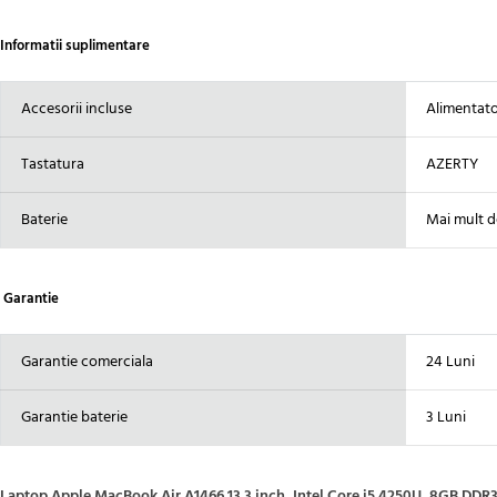
Informatii suplimentare
Accesorii incluse
Alimentator
Tastatura
AZERTY
Baterie
Mai mult d
Garantie
Garantie comerciala
24 Luni
Garantie baterie
3 Luni
Laptop Apple MacBook Air A1466 13.3 inch, Intel Core i5 4250U, 8GB DD