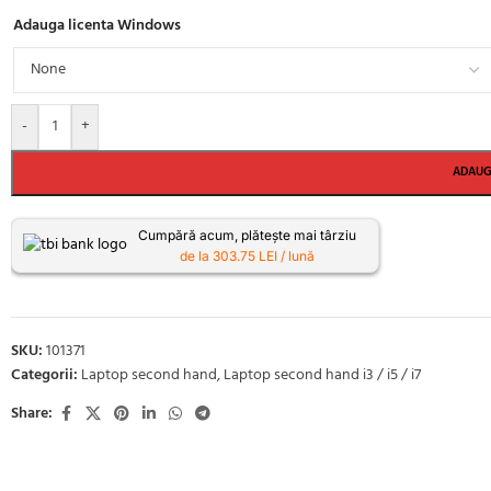
Adauga licenta Windows
-
+
ADAUG
Cumpără acum, plătește mai târziu
de la 303.75 LEI / lună
SKU:
101371
Categorii:
Laptop second hand
,
Laptop second hand i3 / i5 / i7
Share: