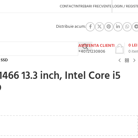
CONTACT
INTREBARI FRECVENTE
LOGIN / REGIST
Distribuie acum:
0
LEI
ASISTENTA CLIENTI
+40721230806
0
ite
 SSD
6 13.3 inch, Intel Core i5
D