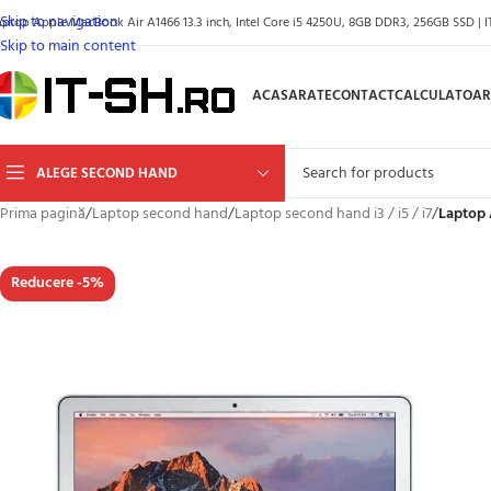
Skip to navigation
aptop Apple MacBook Air A1466 13.3 inch, Intel Core i5 4250U, 8GB DDR3, 256GB SSD | I
Skip to main content
ACASA
RATE
CONTACT
CALCULATOAR
ALEGE SECOND HAND
Prima pagină
/
Laptop second hand
/
Laptop second hand i3 / i5 / i7
/
Laptop 
Reducere -5%