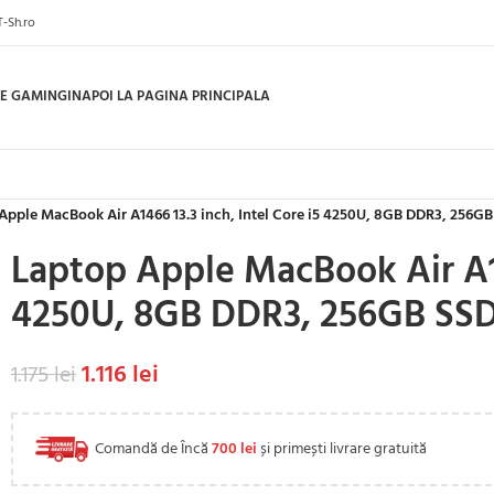
T-Sh.ro
E GAMING
INAPOI LA PAGINA PRINCIPALA
Apple MacBook Air A1466 13.3 inch, Intel Core i5 4250U, 8GB DDR3, 256GB
Laptop Apple MacBook Air A146
4250U, 8GB DDR3, 256GB SS
1.116
lei
1.175
lei
Comandă de Încă
700
lei
și primești livrare gratuită