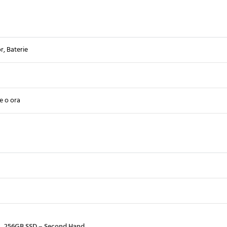
, Baterie
e o ora
R3, 256GB SSD – Second Hand