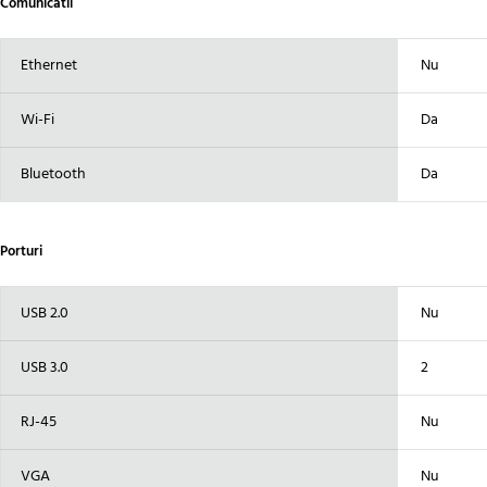
Comunicatii
Ethernet
Nu
Wi-Fi
Da
Bluetooth
Da
Porturi
USB 2.0
Nu
USB 3.0
2
RJ-45
Nu
VGA
Nu