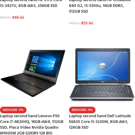
Laptop second hand HP 2170 Core
Laptop second hand HP EliteBook
i5-3427U, 8GB ddr3, 256GB SSD
840 G2, i5-5300u, 16GB DDR3,
512GB SSD
466
lei
490
lei
855
lei
900
lei
ADAUGĂ ÎN COȘ
ADAUGĂ ÎN COȘ
REDUCERE -4%
REDUCERE -4%
Laptop second hand Lenovo P50
Laptop second hand Dell Latitude
Core i7-6820HQ, 16GB ddr4, 512GB
E6430 Core i5-3230M, 8GB ddr3,
SSD, Placa Video Nvidia Quadro
128GB SSD
M1000M 2GB GDDR5 128 Biti