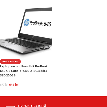
REDUCERE -5%
Laptop second hand HP ProBook
640 G2 Core i5-6300U, 8GB ddr4,
SSD 256GB
643
lei
677
lei
ADAUGĂ ÎN COȘ
LIVRARE GRATUITĂ