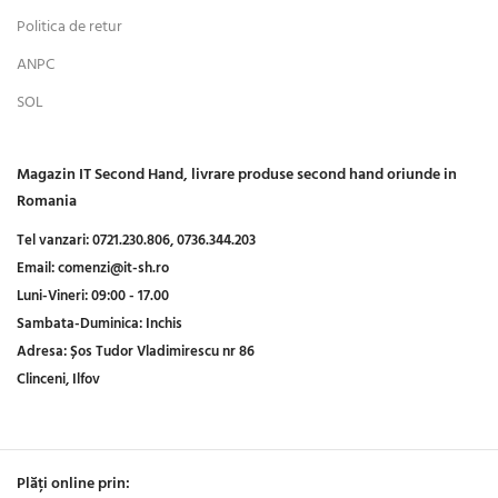
Politica de retur
ANPC
SOL
Magazin IT Second Hand, livrare produse second hand oriunde in
Romania
Tel vanzari:
0721.230.806,
0736.344.203
Email:
comenzi@it-sh.ro
Luni-Vineri:
09:00 - 17.00
Sambata-Duminica:
Inchis
Adresa:
Șos Tudor Vladimirescu nr 86
Clinceni, Ilfov
Plăți online prin: