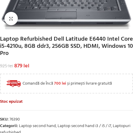
Click to enlarge
Laptop Refurbished Dell Latitude E6440 Intel Core
i5-4210u, 8GB ddr3, 256GB SSD, HDMI, Windows 10
Pro
879
lei
925
lei
Comandă de Încă
700
lei
și primești livrare gratuită
Stoc epuizat
SKU:
76390
Categorii:
Laptop second hand
,
Laptop second hand i3 / i5 / i7
,
Laptopuri
refurbished