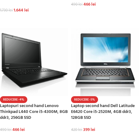
466
lei
490
lei
1.644
lei
1.730
lei
ADAUGĂ ÎN COȘ
ADAUGĂ ÎN COȘ
REDUCERE -4%
REDUCERE -5%
Laptopuri second hand Lenovo
Laptop second hand Dell Latitude
Thinkpad L440 Core i5-4300M, 8GB
E6420 Core i5-2520M, 4GB ddr3,
ddr3, 256GB SSD
128GB SSD
466
lei
399
lei
490
lei
420
lei
ADAUGĂ ÎN COȘ
ADAUGĂ ÎN COȘ