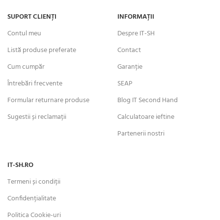
SUPORT CLIENȚI
INFORMAȚII
Contul meu
Despre IT-SH
Listă produse preferate
Contact
Cum cumpăr
Garanție
Întrebări frecvente
SEAP
Formular returnare produse
Blog IT Second Hand
Sugestii și reclamații
Calculatoare ieftine
Partenerii nostri
IT-SH.RO
Termeni și condiții
Confidențialitate
Politica Cookie-uri