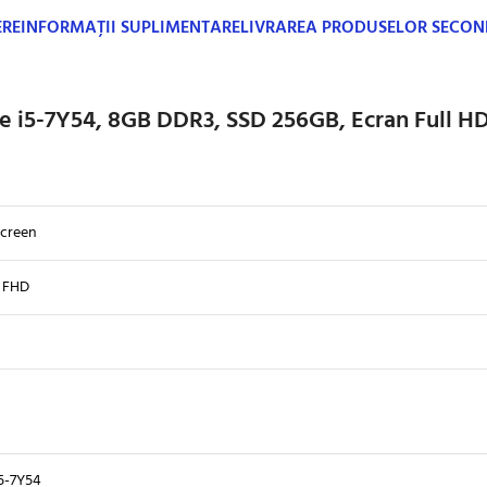
ERE
INFORMAȚII SUPLIMENTARE
LIVRAREA PRODUSELOR SECO
re i5-7Y54, 8GB DDR3, SSD 256GB, Ecran Full H
creen
0 FHD
i5-7Y54