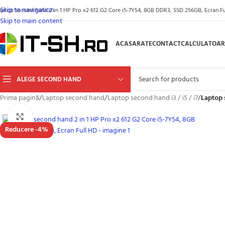
Skip to navigation
aptop second hand 2 in 1 HP Pro x2 612 G2 Core i5-7Y54, 8GB DDR3, SSD 256GB, Ecran Ful
Skip to main content
ACASA
RATE
CONTACT
CALCULATOAR
ALEGE SECOND HAND
Prima pagină
/
Laptop second hand
/
Laptop second hand i3 / i5 / i7
/
Laptop 
Click to enlarge
Reducere -4%