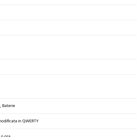
, Baterie
modificata in QWERTY
 o ora