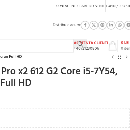
CONTACT
INTREBARI FRECVENTE
LOGIN / REGIST
Distribuie acum:
0
LEI
ASISTENTA CLIENTI
+40721230806
0
ite
cran Full HD
Pro x2 612 G2 Core i5-7Y54,
Full HD