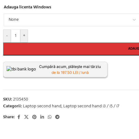
Adauga licenta Windows
-
+
ADAUG
Cumpără acum, plătește mai târziu
de la 197.50 LEI / lună
SKU:
2135450
Categorii:
Laptop second hand
,
Laptop second hand i3 / i5 / i7
Share: