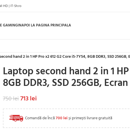
l HD | IT-Sh.ro
E GAMING
INAPOI LA PAGINA PRINCIPALA
second hand 2 in 1 HP Pro x2 612 G2 Core i5-7Y54, 8GB DDR3, SSD 256GB, E
Laptop second hand 2 in 1 HP 
8GB DDR3, SSD 256GB, Ecran 
713
lei
750
lei
Comandă de Încă
700
lei
și primești livrare gratuită