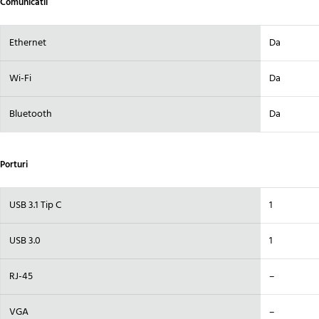
Comunicatii
Ethernet
Da
Wi-Fi
Da
Bluetooth
Da
Porturi
USB 3.1 Tip C
1
USB 3.0
1
RJ-45
–
VGA
–