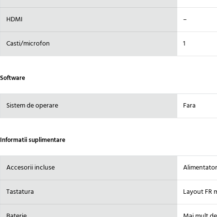
HDMI
–
Casti/microfon
1
Software
Sistem de operare
Fara
Informatii suplimentare
Accesorii incluse
Alimentator
Tastatura
Layout FR 
Baterie
Mai mult de