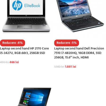
Reducere -4%
Reducere -5%
Laptop second hand HP 2170 Core
Laptop second hand Dell Precision
i5-3427U, 8GB ddr3, 256GB SSD
7510 i7-6820HQ, 16GB DDR4, SSD
256GB, 15.6″ inch, HDMI
466
lei
490
lei
1.881
lei
1.980
lei
ADAUGĂ ÎN COȘ
ADAUGĂ ÎN COȘ