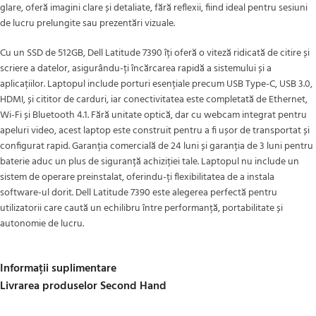
glare, oferă imagini clare și detaliate, fără reflexii, fiind ideal pentru sesiuni
de lucru prelungite sau prezentări vizuale.
Cu un SSD de 512GB, Dell Latitude 7390 îți oferă o viteză ridicată de citire și
scriere a datelor, asigurându-ți încărcarea rapidă a sistemului și a
aplicațiilor. Laptopul include porturi esențiale precum USB Type-C, USB 3.0,
HDMI, și cititor de carduri, iar conectivitatea este completată de Ethernet,
Wi-Fi și Bluetooth 4.1. Fără unitate optică, dar cu webcam integrat pentru
apeluri video, acest laptop este construit pentru a fi ușor de transportat și
configurat rapid. Garanția comercială de 24 luni și garanția de 3 luni pentru
baterie aduc un plus de siguranță achiziției tale. Laptopul nu include un
sistem de operare preinstalat, oferindu-ți flexibilitatea de a instala
software-ul dorit. Dell Latitude 7390 este alegerea perfectă pentru
utilizatorii care caută un echilibru între performanță, portabilitate și
autonomie de lucru.
Informații suplimentare
Livrarea produselor Second Hand