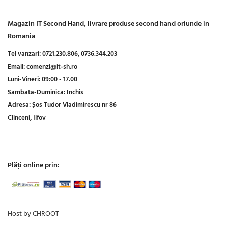
Magazin IT Second Hand, livrare produse second hand oriunde in
Romania
Tel vanzari:
0721.230.806,
0736.344.203
Email:
comenzi@it-sh.ro
Luni-Vineri:
09:00 - 17.00
Sambata-Duminica:
Inchis
Adresa:
Șos Tudor Vladimirescu nr 86
Clinceni, Ilfov
Plăți online prin:
Host by CHROOT