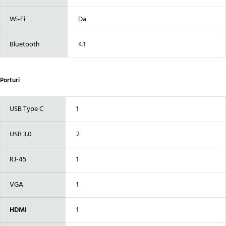
Wi-Fi
Da
Bluetooth
4.1
Porturi
USB Type C
1
USB 3.0
2
RJ-45
1
VGA
1
HDMI
1