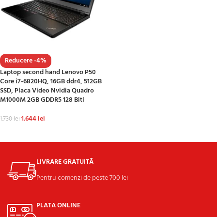
Reducere -4%
Laptop second hand Lenovo P50
Core i7-6820HQ, 16GB ddr4, 512GB
SSD, Placa Video Nvidia Quadro
M1000M 2GB GDDR5 128 Biti
1.644
lei
1.730
lei
ADAUGĂ ÎN COȘ
LIVRARE GRATUITĂ
Pentru comenzi de peste 700 lei
PLATA ONLINE