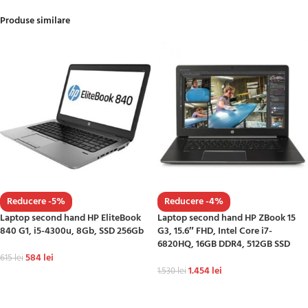
Produse similare
Reducere -5%
Reducere -4%
Laptop second hand HP EliteBook
Laptop second hand HP ZBook 15
840 G1, i5-4300u, 8Gb, SSD 256Gb
G3, 15.6″ FHD, Intel Core i7-
6820HQ, 16GB DDR4, 512GB SSD
584
lei
615
lei
1.454
lei
1.530
lei
ADAUGĂ ÎN COȘ
ADAUGĂ ÎN COȘ