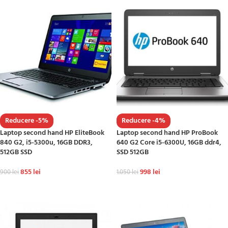
Reducere -5%
Reducere -4%
Laptop second hand HP EliteBook
Laptop second hand HP ProBook
840 G2, i5-5300u, 16GB DDR3,
640 G2 Core i5-6300U, 16GB ddr4,
512GB SSD
SSD 512GB
855
lei
998
lei
900
lei
1.050
lei
ADAUGĂ ÎN COȘ
ADAUGĂ ÎN COȘ