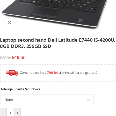
Click to enlarge
Laptop second hand Dell Latitude E7440 i5-4200U,
8GB DDR3, 256GB SSD
548
lei
577
lei
Comandă de Încă
700
lei
și primești livrare gratuită
Adauga licenta Windows
-
+