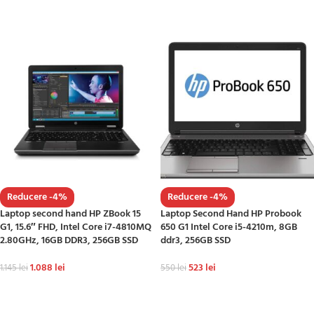
ADAUGĂ ÎN COȘ
ADAUGĂ ÎN COȘ
Reducere -4%
Reducere -4%
Laptop second hand HP ZBook 15
Laptop Second Hand HP Probook
G1, 15.6″ FHD, Intel Core i7-4810MQ
650 G1 Intel Core i5-4210m, 8GB
2.80GHz, 16GB DDR3, 256GB SSD
ddr3, 256GB SSD
1.088
lei
523
lei
1.145
lei
550
lei
ADAUGĂ ÎN COȘ
ADAUGĂ ÎN COȘ