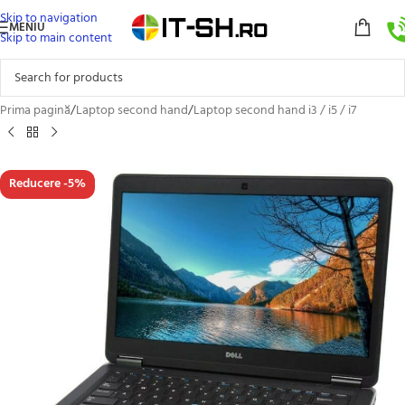
Skip to navigation
MENIU
Skip to main content
Prima pagină
/
Laptop second hand
/
Laptop second hand i3 / i5 / i7
Reducere -5%