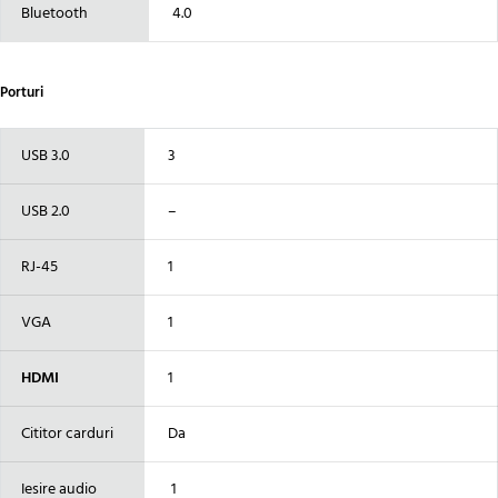
Bluetooth
4.0
Porturi
USB 3.0
3
USB 2.0
–
RJ-45
1
VGA
1
HDMI
1
Cititor carduri
Da
Iesire audio
1