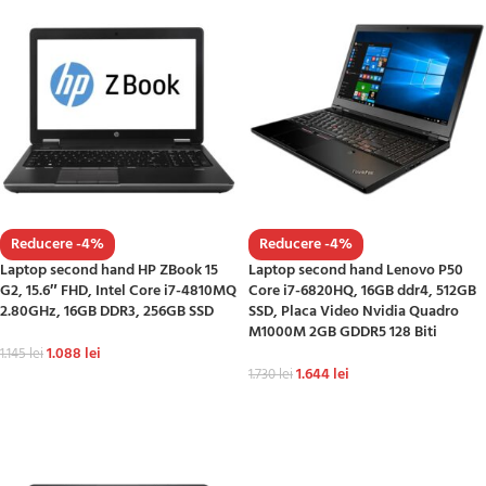
Reducere -4%
Reducere -4%
Laptop second hand HP ZBook 15
Laptop second hand Lenovo P50
G2, 15.6″ FHD, Intel Core i7-4810MQ
Core i7-6820HQ, 16GB ddr4, 512GB
2.80GHz, 16GB DDR3, 256GB SSD
SSD, Placa Video Nvidia Quadro
M1000M 2GB GDDR5 128 Biti
1.088
lei
1.145
lei
1.644
lei
1.730
lei
ADAUGĂ ÎN COȘ
ADAUGĂ ÎN COȘ