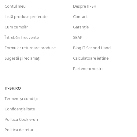
Contul meu
Despre IT-SH
Listă produse preferate
Contact
Cum cumpăr
Garanție
Întrebări frecvente
SEAP
Formular returnare produse
Blog IT Second Hand
Sugestii și reclamații
Calculatoare ieftine
Partenerii nostri
IT-SH.RO
Termeni și condiții
Confidențialitate
Politica Cookie-uri
Politica de retur