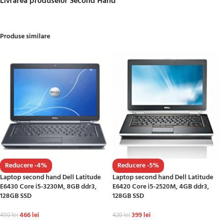
Livrarea produselor Second Hand
Produse similare
Reducere -4%
Reducere -5%
Laptop second hand Dell Latitude
Laptop second hand Dell Latitude
E6430 Core i5-3230M, 8GB ddr3,
E6420 Core i5-2520M, 4GB ddr3,
128GB SSD
128GB SSD
466
lei
399
lei
490
lei
420
lei