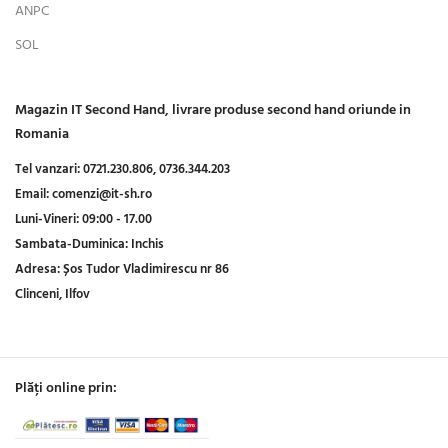
ANPC
SOL
Magazin IT Second Hand, livrare produse second hand oriunde in
Romania
Tel vanzari:
0721.230.806,
0736.344.203
Email:
comenzi@it-sh.ro
Luni-Vineri:
09:00 - 17.00
Sambata-Duminica:
Inchis
Adresa:
Șos Tudor Vladimirescu nr 86
Clinceni, Ilfov
Plăți online prin: