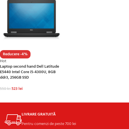
Reducere -4%
Hot
Laptop second hand Dell Latitude
E5440 Intel Core i5-4300U, 8GB
ddr3, 256GB SSD
523
lei
550
lei
ADAUGĂ ÎN COȘ
LIVRARE GRATUITĂ
Pentru comenzi de peste 700 lei