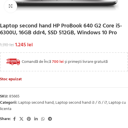
Click to enlarge
Laptop second hand HP ProBook 640 G2 Core i5-
6300U, 16GB ddr4, SSD 512GB, Windows 10 Pro
1.245
lei
1.310
lei
Comandă de Încă
700
lei
și primești livrare gratuită
Stoc epuizat
SKU:
85665
Categorii:
Laptop second hand
,
Laptop second hand i3 / i5 / i7
,
Laptop cu
licenta
Share: