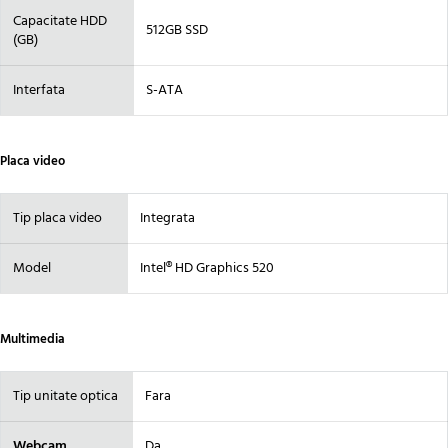
Capacitate HDD
512GB SSD
(GB)
Interfata
S-ATA
Placa video
Tip placa video
Integrata
Model
Intel® HD Graphics 520
Multimedia
Tip unitate optica
Fara
Webcam
Da