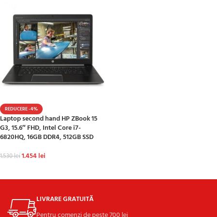
REDUCERE -4%
Laptop second hand HP ZBook 15
G3, 15.6″ FHD, Intel Core i7-
6820HQ, 16GB DDR4, 512GB SSD
1.454
lei
1.530
lei
ADAUGĂ ÎN COȘ
LIVRARE GRATUITĂ
Pentru comenzi de peste 700 lei