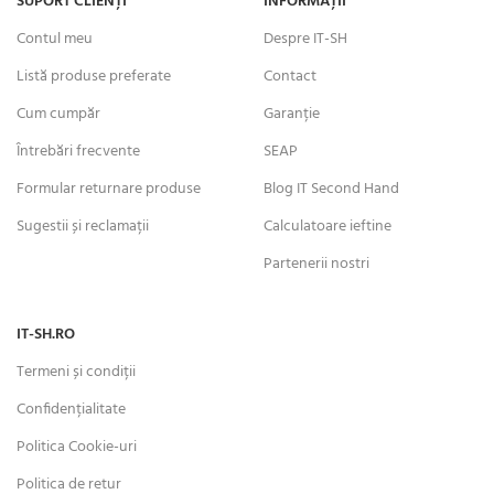
SUPORT CLIENȚI
INFORMAȚII
Contul meu
Despre IT-SH
Listă produse preferate
Contact
Cum cumpăr
Garanție
Întrebări frecvente
SEAP
Formular returnare produse
Blog IT Second Hand
Sugestii și reclamații
Calculatoare ieftine
Partenerii nostri
IT-SH.RO
Termeni și condiții
Confidențialitate
Politica Cookie-uri
Politica de retur