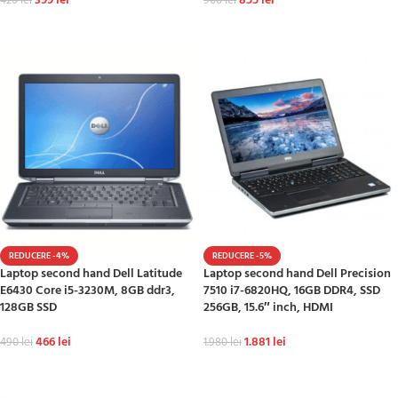
399
lei
855
lei
420
lei
900
lei
ADAUGĂ ÎN COȘ
ADAUGĂ ÎN COȘ
REDUCERE -4%
REDUCERE -5%
Laptop second hand Dell Latitude
Laptop second hand Dell Precision
E6430 Core i5-3230M, 8GB ddr3,
7510 i7-6820HQ, 16GB DDR4, SSD
128GB SSD
256GB, 15.6″ inch, HDMI
466
lei
1.881
lei
490
lei
1.980
lei
ADAUGĂ ÎN COȘ
ADAUGĂ ÎN COȘ