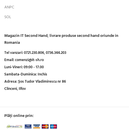
ANPC
SOL
Magazin IT Second Hand, livrare produse second hand oriunde in
Romania
Tel vanzari:
0721.230.806,
0736.344.203
Email:
comenzi@it-sh.ro
Luni-Vineri:
09:00 - 17.00
Sambata-Duminica:
Inchis
Adresa:
Șos Tudor Vladimirescu nr 86
Clinceni, Ilfov
Plăți online prin: