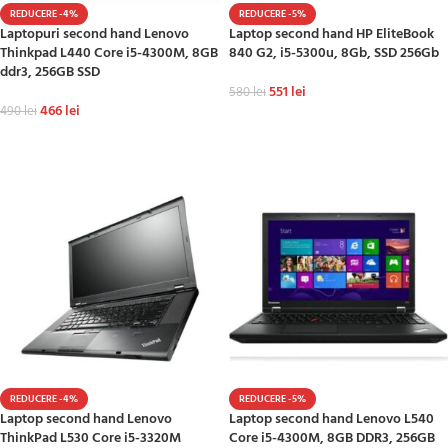
REDUCERE -4%
REDUCERE -5%
Laptopuri second hand Lenovo
Laptop second hand HP EliteBook
Thinkpad L440 Core i5-4300M, 8GB
840 G2, i5-5300u, 8Gb, SSD 256Gb
ddr3, 256GB SSD
551
lei
580
lei
466
lei
490
lei
ADAUGĂ ÎN COȘ
ADAUGĂ ÎN COȘ
REDUCERE -4%
REDUCERE -5%
Laptop second hand Lenovo
Laptop second hand Lenovo L540
ThinkPad L530 Core i5-3320M
Core i5-4300M, 8GB DDR3, 256GB