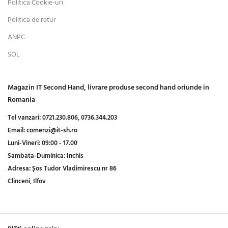
Politica Cookie-uri
Politica de retur
ANPC
SOL
Magazin IT Second Hand, livrare produse second hand oriunde in
Romania
Tel vanzari:
0721.230.806,
0736.344.203
Email:
comenzi@it-sh.ro
Luni-Vineri:
09:00 - 17.00
Sambata-Duminica:
Inchis
Adresa:
Șos Tudor Vladimirescu nr 86
Clinceni, Ilfov