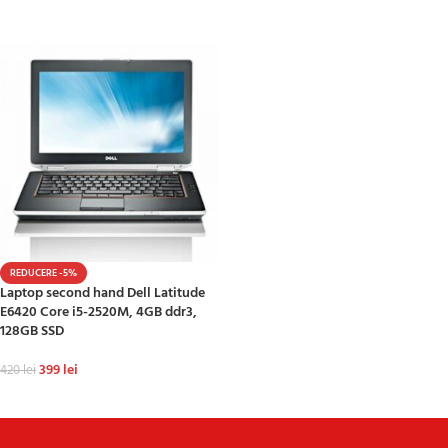
ADAUGĂ ÎN COȘ
REDUCERE -5%
Laptop second hand Dell Latitude
E6420 Core i5-2520M, 4GB ddr3,
128GB SSD
399
lei
420
lei
ADAUGĂ ÎN COȘ