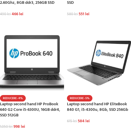
2.60Ghz, 8GB ddr3, 256GB SSD
SSD
466
lei
551
lei
490
lei
580
lei
ADAUGĂ ÎN COȘ
ADAUGĂ ÎN COȘ
REDUCERE -4%
REDUCERE -5%
Laptop second hand HP ProBook
Laptop second hand HP EliteBook
640 G2 Core i5-6300U, 16GB ddr4,
840 G1, i5-4300u, 8Gb, SSD 256Gb
SSD 512GB
584
lei
615
lei
998
lei
1.050
lei
ADAUGĂ ÎN COȘ