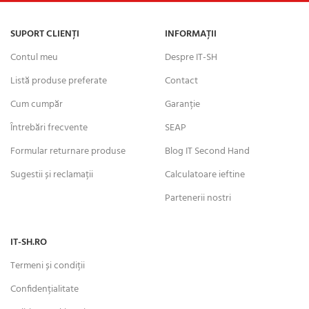
SUPORT CLIENȚI
INFORMAȚII
Contul meu
Despre IT-SH
Listă produse preferate
Contact
Cum cumpăr
Garanție
Întrebări frecvente
SEAP
Formular returnare produse
Blog IT Second Hand
Sugestii și reclamații
Calculatoare ieftine
Partenerii nostri
IT-SH.RO
Termeni și condiții
Confidențialitate