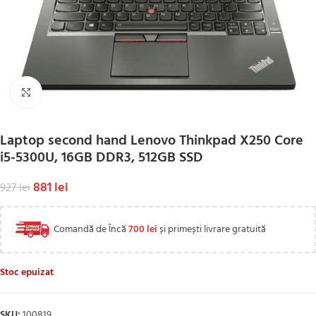
Click to enlarge
Laptop second hand Lenovo Thinkpad X250 Core
i5-5300U, 16GB DDR3, 512GB SSD
881
lei
927
lei
Comandă de Încă
700
lei
și primești livrare gratuită
Stoc epuizat
SKU:
100819