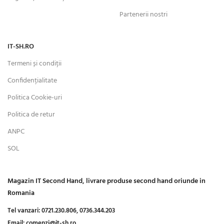
Partenerii nostri
IT-SH.RO
Termeni și condiții
Confidențialitate
Politica Cookie-uri
Politica de retur
ANPC
SOL
Magazin IT Second Hand, livrare produse second hand oriunde in
Romania
Tel vanzari:
0721.230.806,
0736.344.203
Email:
comenzi@it-sh.ro