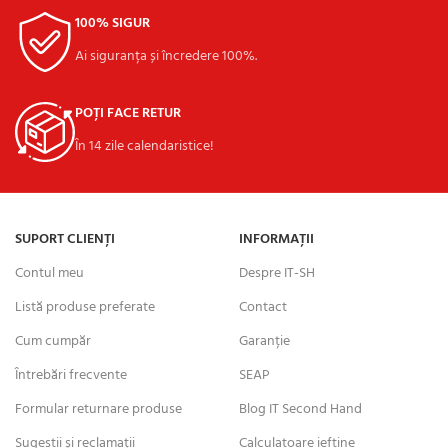
100% SIGUR
Ai siguranța și încredere 100%.
POȚI FACE RETUR
În 14 zile calendaristice!
SUPORT CLIENȚI
INFORMAȚII
Contul meu
Despre IT-SH
Listă produse preferate
Contact
Cum cumpăr
Garanție
Întrebări frecvente
SEAP
Formular returnare produse
Blog IT Second Hand
Sugestii și reclamații
Calculatoare ieftine