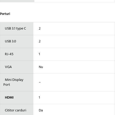
Porturi
USB 3.1 type C
2
USB 3.0
2
RJ-45
1
VGA
Nu
Mini Display
–
Port
HDMI
1
Cititor carduri
Da