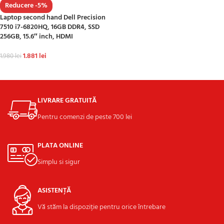
Reducere -5%
Laptop second hand Dell Precision
7510 i7-6820HQ, 16GB DDR4, SSD
256GB, 15.6″ inch, HDMI
1.881
lei
1.980
lei
ADAUGĂ ÎN COȘ
LIVRARE GRATUITĂ
Pentru comenzi de peste 700 lei
PLATA ONLINE
Simplu si sigur
ASISTENȚĂ
Vă stăm la dispoziție pentru orice întrebare