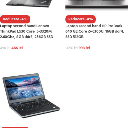
Reducere -4%
Reducere -4%
Laptop second hand Lenovo
Laptop second hand HP ProBook
ThinkPad L530 Core i5-3320M
640 G2 Core i5-6300U, 16GB ddr4,
2.60Ghz, 8GB ddr3, 256GB SSD
SSD 512GB
466
lei
998
lei
490
lei
1.050
lei
ADAUGĂ ÎN COȘ
ADAUGĂ ÎN COȘ