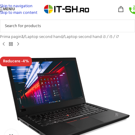
Skip to navigation
MENIU
Skip to main content
Prima pagină
/
Laptop second hand
/
Laptop second hand i3 / i5 / i7
Reducere -4%