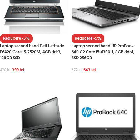
Reducere -5%
Reducere -5%
Laptop second hand Dell Latitude
Laptop second hand HP ProBook
E6420 Core i5-2520M, 4GB ddr3,
640 G2 Core i5-6300U, 8GB ddr4,
128GB SSD
SSD 256GB
399
lei
643
lei
420
lei
677
lei
ADAUGĂ ÎN COȘ
ADAUGĂ ÎN COȘ