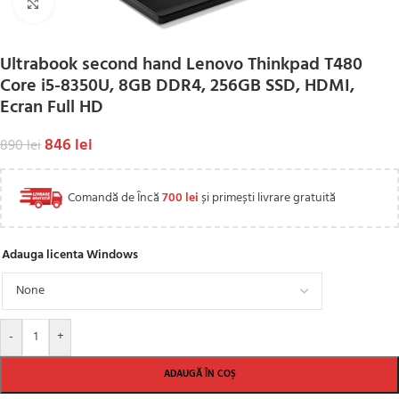
Click to enlarge
Ultrabook second hand Lenovo Thinkpad T480
Core i5-8350U, 8GB DDR4, 256GB SSD, HDMI,
Ecran Full HD
846
lei
890
lei
Comandă de Încă
700
lei
și primești livrare gratuită
Adauga licenta Windows
-
+
ADAUGĂ ÎN COȘ