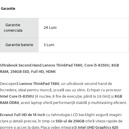
Garantie
Garantie
24 Luni
comerciala
Garantie baterie
3 Luni
Ultrabook Second Hand Lenovo ThinkPad T480, Core i5-8350U, 8GB
RAM, 256GB SSD, Full HD, HDMI
Descoperă
Lenovo ThinkPad T480
, un ultrabook second hand de
încredere, ideal pentru muncă, școală sau uz zilnic. Echipat cu procesor
Intel Core i5-8350U
(4 nuclee, 8 fire de execuție, până la 3.6 GHz) și
8GB
RAM DDR4
, acest laptop oferă performanță stabilă și multitasking eficient.
Ecranul Full HD de 14 inch
cu tehnologie LCD backlight asigură imagini
clare și detalii precise, în timp ce
SSD-ul de 256GB
oferă viteze rapide de
pornire și acces la date. Placa video integrată
Intel UHD Graphics 620