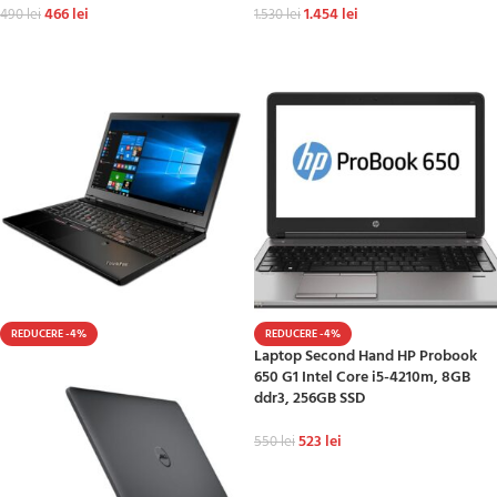
466
lei
1.454
lei
490
lei
1.530
lei
ADAUGĂ ÎN COȘ
ADAUGĂ ÎN COȘ
REDUCERE -4%
REDUCERE -4%
Laptop Second Hand HP Probook
650 G1 Intel Core i5-4210m, 8GB
ddr3, 256GB SSD
523
lei
550
lei
ADAUGĂ ÎN COȘ