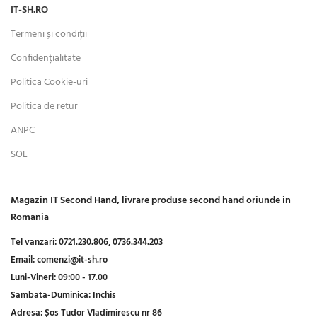
IT-SH.RO
Termeni și condiții
Confidențialitate
Politica Cookie-uri
Politica de retur
ANPC
SOL
Magazin IT Second Hand, livrare produse second hand oriunde in
Romania
Tel vanzari:
0721.230.806,
0736.344.203
Email:
comenzi@it-sh.ro
Luni-Vineri:
09:00 - 17.00
Sambata-Duminica:
Inchis
Adresa:
Șos Tudor Vladimirescu nr 86