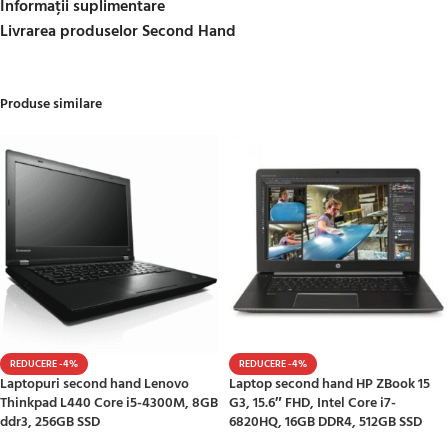
Informații suplimentare
Livrarea produselor Second Hand
Produse similare
REDUCERE -4%
REDUCERE -4%
Laptopuri second hand Lenovo
Laptop second hand HP ZBook 15
Thinkpad L440 Core i5-4300M, 8GB
G3, 15.6″ FHD, Intel Core i7-
ddr3, 256GB SSD
6820HQ, 16GB DDR4, 512GB SSD