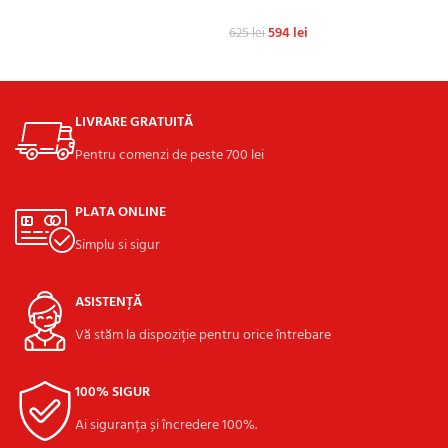
594
lei
625
lei
ADAUGĂ ÎN COȘ
LIVRARE GRATUITĂ
Pentru comenzi de peste 700 lei
PLATA ONLINE
Simplu si sigur
ASISTENȚĂ
Vă stăm la dispoziție pentru orice întrebare
100% SIGUR
Ai siguranța și încredere 100%.