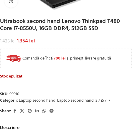
Click to enlarge
Ultrabook second hand Lenovo Thinkpad T480
Core i7-8550U, 16GB DDR4, 512GB SSD
1.354
lei
1.425
lei
Comandă de Încă
700
lei
și primești livrare gratuită
Stoc epuizat
SKU:
99910
Categorii:
Laptop second hand
,
Laptop second hand i3 / i5 / i7
Share:
Descriere