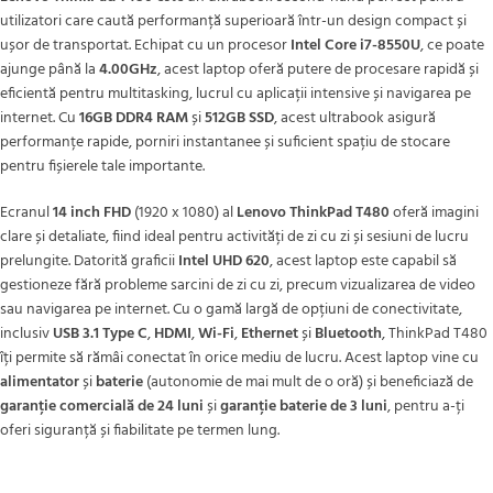
utilizatori care caută performanță superioară într-un design compact și
ușor de transportat. Echipat cu un procesor
Intel Core i7-8550U
, ce poate
ajunge până la
4.00GHz
, acest laptop oferă putere de procesare rapidă și
eficientă pentru multitasking, lucrul cu aplicații intensive și navigarea pe
internet. Cu
16GB DDR4 RAM
și
512GB SSD
, acest ultrabook asigură
performanțe rapide, porniri instantanee și suficient spațiu de stocare
pentru fișierele tale importante.
Ecranul
14 inch FHD
(1920 x 1080) al
Lenovo ThinkPad T480
oferă imagini
clare și detaliate, fiind ideal pentru activități de zi cu zi și sesiuni de lucru
prelungite. Datorită graficii
Intel UHD 620
, acest laptop este capabil să
gestioneze fără probleme sarcini de zi cu zi, precum vizualizarea de video
sau navigarea pe internet. Cu o gamă largă de opțiuni de conectivitate,
inclusiv
USB 3.1 Type C
,
HDMI
,
Wi-Fi
,
Ethernet
și
Bluetooth
, ThinkPad T480
îți permite să rămâi conectat în orice mediu de lucru. Acest laptop vine cu
alimentator
și
baterie
(autonomie de mai mult de o oră) și beneficiază de
garanție comercială de 24 luni
și
garanție baterie de 3 luni
, pentru a-ți
oferi siguranță și fiabilitate pe termen lung.