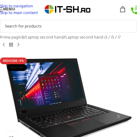
Skip to navigation
MENIU
Skip to main content
Prima pagină
/
Laptop second hand
/
Laptop second hand i3 / i5 / i7
REDUCERE -4%
SOLD OUT