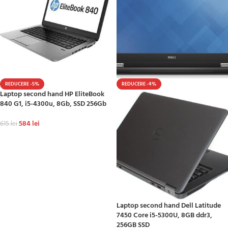
REDUCERE -5%
REDUCERE -4%
Laptop second hand HP EliteBook
840 G1, i5-4300u, 8Gb, SSD 256Gb
584
lei
615
lei
ADAUGĂ ÎN COȘ
Laptop second hand Dell Latitude
7450 Core i5-5300U, 8GB ddr3,
256GB SSD