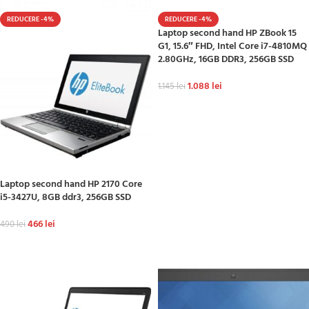
REDUCERE -4%
REDUCERE -4%
Laptop second hand HP ZBook 15
G1, 15.6″ FHD, Intel Core i7-4810MQ
2.80GHz, 16GB DDR3, 256GB SSD
1.088
lei
1.145
lei
ADAUGĂ ÎN COȘ
Laptop second hand HP 2170 Core
i5-3427U, 8GB ddr3, 256GB SSD
466
lei
490
lei
ADAUGĂ ÎN COȘ