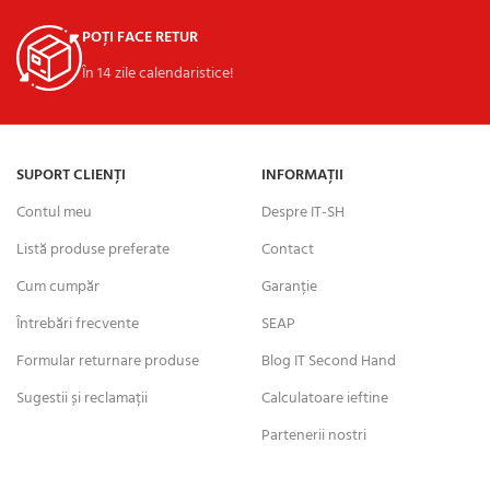
POȚI FACE RETUR
În 14 zile calendaristice!
SUPORT CLIENȚI
INFORMAȚII
Contul meu
Despre IT-SH
Listă produse preferate
Contact
Cum cumpăr
Garanție
Întrebări frecvente
SEAP
Formular returnare produse
Blog IT Second Hand
Sugestii și reclamații
Calculatoare ieftine
Partenerii nostri