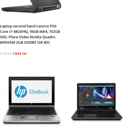
Laptop second hand Lenovo P50
Core i7-6820HQ, 16GB ddr4, 512GB
SSD, Placa Video Nvidia Quadro
M1000M 2GB GDDR5 128 Biti
1.644
lei
1.730
lei
ADAUGĂ ÎN COȘ