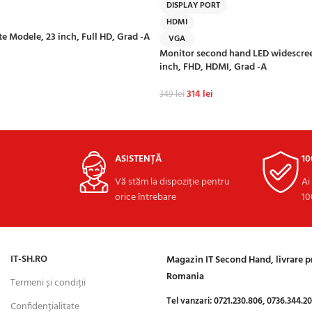
DISPLAY PORT
HDMI
te Modele, 23 inch, Full HD, Grad -A
VGA
Monitor second hand LED widescree
inch, FHD, HDMI, Grad -A
314
lei
349
lei
ADAUGĂ ÎN COȘ
ASISTENȚĂ
1
Vă stăm la dispoziție pentru
Ai
orice întrebare
10
IT-SH.RO
Magazin IT Second Hand, livrare 
Romania
Termeni și condiții
Tel vanzari:
0721.230.806,
0736.344.2
Confidențialitate