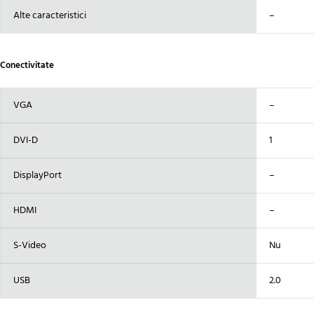
Alte caracteristici
–
Conectivitate
VGA
–
DVI-D
1
DisplayPort
–
HDMI
–
S-Video
Nu
USB
2.0