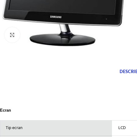
Click to enlarge
DESCRI
Ecran
Tip ecran
LCD