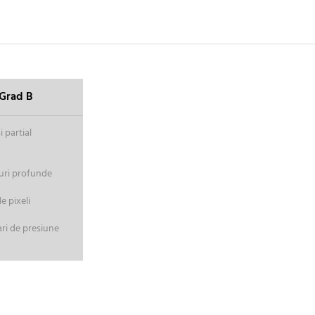
Grad B
 partial
uri profunde
 pixeli
ri de presiune