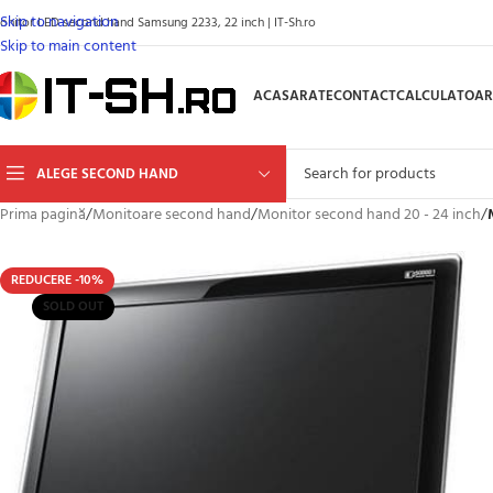
Skip to navigation
onitor LED second hand Samsung 2233, 22 inch | IT-Sh.ro
Skip to main content
ACASA
RATE
CONTACT
CALCULATOAR
ALEGE SECOND HAND
Prima pagină
/
Monitoare second hand
/
Monitor second hand 20 - 24 inch
/
REDUCERE -10%
SOLD OUT