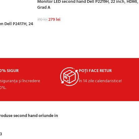
Monitor LED second hand Dell P2219H, 22 inch, HDMI,
Grad A
279
lei
310
lei
n Dell P2417H, 24
ADAUGĂ ÎN COȘ
00% SIGUR
POȚI FACE RETUR
 siguranța și încredere
În 14 zile calendaristice!
0%.
produse second hand oriunde in
03