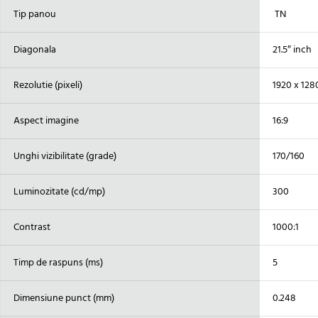
Tip panou
TN
Diagonala
21.5″ inch
Rezolutie (pixeli)
1920 x 128
Aspect imagine
16:9
Unghi vizibilitate (grade)
170/160
Luminozitate (cd/mp)
300
Contrast
1000:1
Timp de raspuns (ms)
5
Dimensiune punct (mm)
0.248