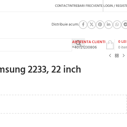
CONTACT
INTREBARI FRECVENTE
LOGIN / REGIST
Distribuie acum:
0
LEI
ASISTENTA CLIENTI
+40721230806
0
ite
sung 2233, 22 inch