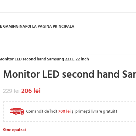
E GAMING
INAPOI LA PAGINA PRINCIPALA
Monitor LED second hand Samsung 2233, 22 inch
Monitor LED second hand Sam
206
lei
229
lei
Comandă de Încă
700
lei
și primești livrare gratuită
Stoc epuizat