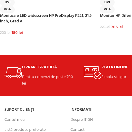
DVI
DVI
VGA
VGA
Monitoare LED widescreen HP ProDisplay P221, 21.5
Monitor HP Diferi
inch, Grad A
206
lei
229
lei
180
lei
200
lei
ADAUGĂ ÎN COȘ
ADAUGĂ ÎN COȘ
LIVRARE GRATUITĂ
PLATA ONLINE
Pentru comenzi de peste 700
Simplu si sigur
lei
SUPORT CLIENȚI
INFORMAȚII
Contul meu
Despre IT-SH
Listă produse preferate
Contact