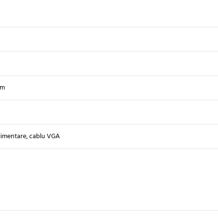
mm
limentare, cablu VGA