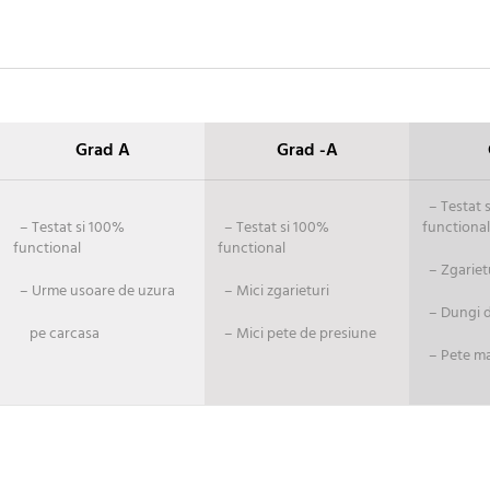
Grad A
Grad -A
– Testat si
– Testat si 100%
– Testat si 100%
functional
functional
functional
– Zgariet
– Urme usoare de uzura
– Mici zgarieturi
– Dungi de
pe carcasa
– Mici pete de presiune
– Pete ma