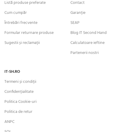
Listă produse preferate
Contact
Cum cumpăr
Garanție
Întrebări frecvente
SEAP
Formular returnare produse
Blog IT Second Hand
Sugestii și reclamații
Calculatoare ieftine
Partenerii nostri
IT-SH.RO
Termeni și condiții
Confidențialitate
Politica Cookie-uri
Politica de retur
ANPC
SOL