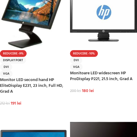
REDUCERE -9%
REDUCERE -10%
DISPLAY PORT
DVI
DVI
VGA
Monitoare LED widescreen HP
VGA
ProDisplay P221, 21.5 inch, Grad A
Monitor LED second hand HP
EliteDisplay E231, 23 inch, Full HD,
180
lei
Grad A
200
lei
ADAUGĂ ÎN COȘ
191
lei
212
lei
ADAUGĂ ÎN COȘ