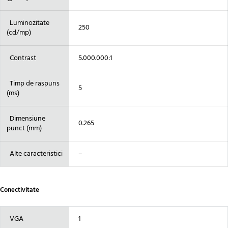
Luminozitate
250
(cd/mp)
Contrast
5.000.000:1
Timp de raspuns
5
(ms)
Dimensiune
0.265
punct (mm)
Alte caracteristici
–
Conectivitate
VGA
1