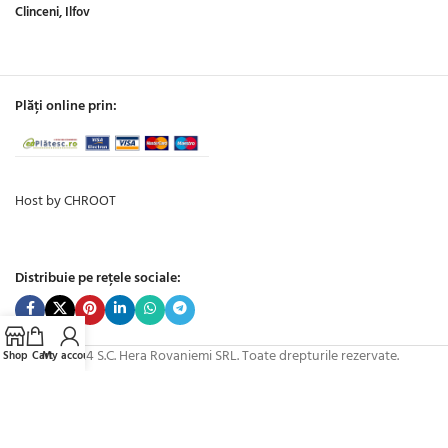
Clinceni, Ilfov
Plăți online prin:
Host by CHROOT
Distribuie pe rețele sociale:
© 2024 S.C. Hera Rovaniemi SRL. Toate drepturile rezervate.
Shop
Cart
My account
Calculatoare, laptopuri, monitoare si imprimante second hand cu garantie.