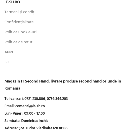
IT-SH.RO
Termeni și condiții
Confidențialitate
Politica Cookie-uri
Politica de retur
ANPC
SOL
Magazin IT Second Hand, livrare produse second hand oriunde in
Romania
Tel vanzari:
0721.230.806,
0736.344.203
Email:
comenzi@it-sh.ro
Luni-Vineri:
09:00 - 17.00
Sambata-Duminica:
Inchis
Adresa:
Șos Tudor Vladimirescu nr 86