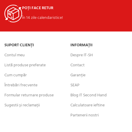
POȚI FACE RETUR
În 14 zile calendaristice!
SUPORT CLIENȚI
INFORMAȚII
Contul meu
Despre IT-SH
Listă produse preferate
Contact
Cum cumpăr
Garanție
Întrebări frecvente
SEAP
Formular returnare produse
Blog IT Second Hand
Sugestii și reclamații
Calculatoare ieftine
Partenerii nostri