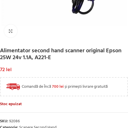
Click to enlarge
Alimentator second hand scanner original Epson
25W 24v 1.1A, A221-E
72
lei
Comandă de Încă
700
lei
și primești livrare gratuită
Stoc epuizat
SKU:
92086
Categorie:
Scanere Second Hand