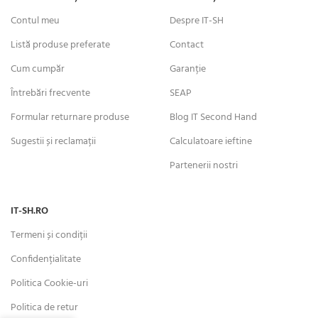
Contul meu
Despre IT-SH
Listă produse preferate
Contact
Cum cumpăr
Garanție
Întrebări frecvente
SEAP
Formular returnare produse
Blog IT Second Hand
Sugestii și reclamații
Calculatoare ieftine
Partenerii nostri
IT-SH.RO
Termeni și condiții
Confidențialitate
Politica Cookie-uri
Politica de retur