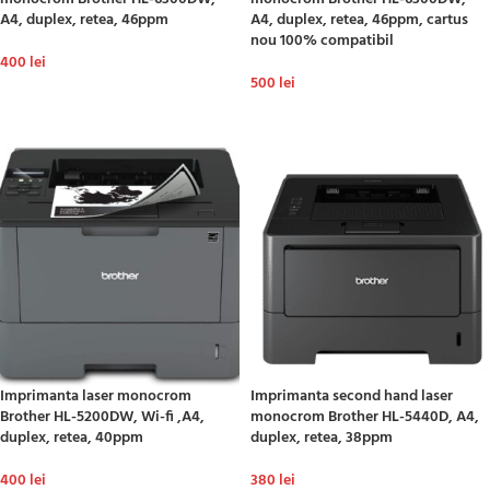
A4, duplex, retea, 46ppm
A4, duplex, retea, 46ppm, cartus
nou 100% compatibil
400
lei
500
lei
ADAUGĂ ÎN COȘ
ADAUGĂ ÎN COȘ
Imprimanta laser monocrom
Imprimanta second hand laser
Brother HL-5200DW, Wi-fi ,A4,
monocrom Brother HL-5440D, A4,
duplex, retea, 40ppm
duplex, retea, 38ppm
400
lei
380
lei