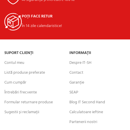
POȚI FACE RETUR
În 14 zile calendaristice!
SUPORT CLIENȚI
INFORMAȚII
Contul meu
Despre IT-SH
Listă produse preferate
Contact
Cum cumpăr
Garanție
Întrebări frecvente
SEAP
Formular returnare produse
Blog IT Second Hand
Sugestii și reclamații
Calculatoare ieftine
Partenerii nostri