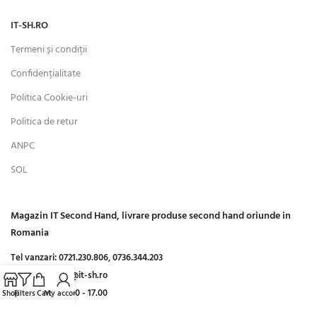
IT-SH.RO
Termeni și condiții
Confidențialitate
Politica Cookie-uri
Politica de retur
ANPC
SOL
Magazin IT Second Hand, livrare produse second hand oriunde in
Romania
Tel vanzari:
0721.230.806,
0736.344.203
Email:
comenzi@it-sh.ro
Luni-Vineri:
09:00 - 17.00
Shop
Filters
Cart
My account
Sambata-Duminica:
Inchis