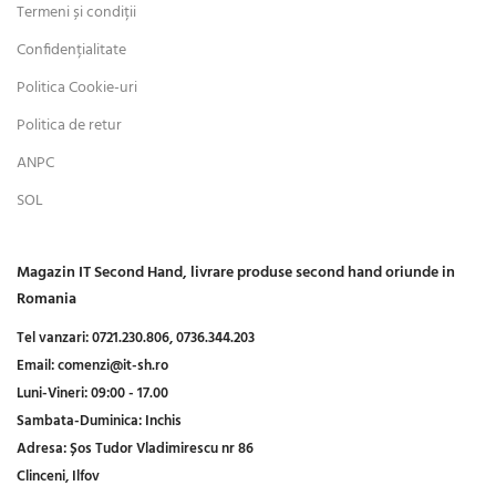
Termeni și condiții
Confidențialitate
Politica Cookie-uri
Politica de retur
ANPC
SOL
Magazin IT Second Hand, livrare produse second hand oriunde in
Romania
Tel vanzari:
0721.230.806,
0736.344.203
Email:
comenzi@it-sh.ro
Luni-Vineri:
09:00 - 17.00
Sambata-Duminica:
Inchis
Adresa:
Șos Tudor Vladimirescu nr 86
Clinceni, Ilfov