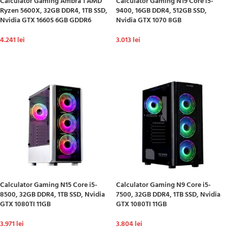
Calculator Gaming Ambra 1 AMD
Calculator Gaming N19 Core i5-
Ryzen 5600X, 32GB DDR4, 1TB SSD,
9400, 16GB DDR4, 512GB SSD,
Nvidia GTX 1660S 6GB GDDR6
Nvidia GTX 1070 8GB
4.241
lei
3.013
lei
ADAUGĂ ÎN COȘ
ADAUGĂ ÎN COȘ
Calculator Gaming N15 Core i5-
Calculator Gaming N9 Core i5-
8500, 32GB DDR4, 1TB SSD, Nvidia
7500, 32GB DDR4, 1TB SSD, Nvidia
GTX 1080TI 11GB
GTX 1080TI 11GB
3.971
lei
3.804
lei