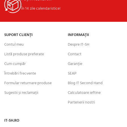
În 14 zile calendaristice!
SUPORT CLIENȚI
INFORMAȚII
Contul meu
Despre IT-SH
Listă produse preferate
Contact
Cum cumpăr
Garanție
Întrebări frecvente
SEAP
Formular returnare produse
Blog IT Second Hand
Sugestii și reclamații
Calculatoare ieftine
Partenerii nostri
IT-SH.RO