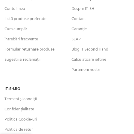
Contul meu
Despre IT-SH
Listă produse preferate
Contact
Cum cumpăr
Garanție
Întrebări frecvente
SEAP
Formular returnare produse
Blog IT Second Hand
Sugestii și reclamații
Calculatoare ieftine
Partenerii nostri
IT-SH.RO
Termeni și condiții
Confidențialitate
Politica Cookie-uri
Politica de retur