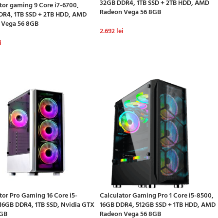
32GB DDR4, 1TB SSD + 2TB HDD, AMD
tor gaming 9 Core i7-6700,
Radeon Vega 56 8GB
DR4, 1TB SSD + 2TB HDD, AMD
 Vega 56 8GB
2.692
lei
i
ADAUGĂ ÎN COȘ
GĂ ÎN COȘ
tor Pro Gaming 16 Core i5-
Calculator Gaming Pro 1 Core i5-8500,
16GB DDR4, 1TB SSD, Nvidia GTX
16GB DDR4, 512GB SSD + 1TB HDD, AMD
6GB
Radeon Vega 56 8GB