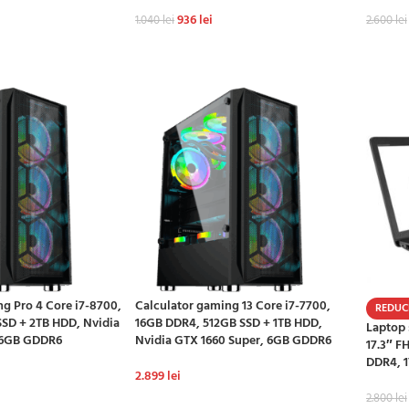
936
lei
1.040
lei
2.600
lei
Ș
ADAUGĂ ÎN COȘ
ADAU
g Pro 4 Core i7-8700,
Calculator gaming 13 Core i7-7700,
REDUC
SD + 2TB HDD, Nvidia
16GB DDR4, 512GB SSD + 1TB HDD,
Laptop 
 6GB GDDR6
Nvidia GTX 1660 Super, 6GB GDDR6
17.3″ F
DDR4, 
2.899
lei
2.800
lei
Ș
ADAUGĂ ÎN COȘ