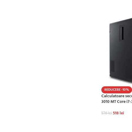
REDUCERE -10%
Calculatoare sec
3010 MT Core i7-
518
lei
576
lei
ADAUGĂ ÎN CO