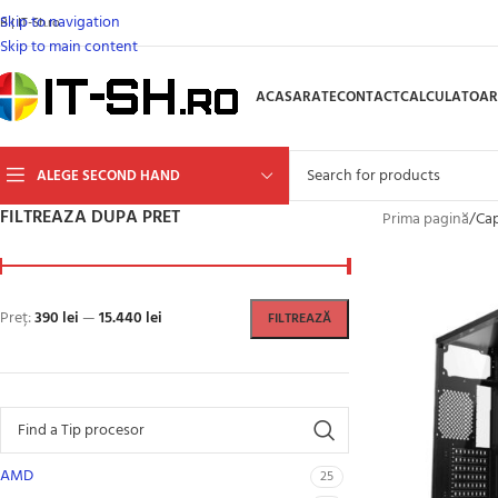
Skip to navigation
B | IT-Sh.ro
Skip to main content
ACASA
RATE
CONTACT
CALCULATOAR
ALEGE SECOND HAND
FILTREAZA DUPA PRET
Prima pagină
/
Cap
Preț:
390 lei
—
15.440 lei
FILTREAZĂ
AMD
25