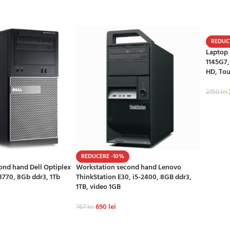
ADAU
REDUC
Laptop 
1145G7,
HD, To
2.150
lei
ADAU
REDUCERE -10%
ond hand Dell Optiplex
Workstation second hand Lenovo
3770, 8Gb ddr3, 1Tb
ThinkStation E30, i5-2400, 8GB ddr3,
1TB, video 1GB
690
lei
767
lei
Ș
ADAUGĂ ÎN COȘ