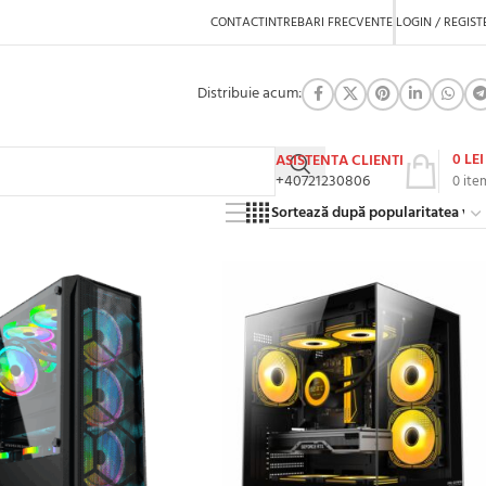
CONTACT
INTREBARI FRECVENTE
LOGIN / REGIST
Distribuie acum:
0
LEI
ASISTENTA CLIENTI
+40721230806
0
ite