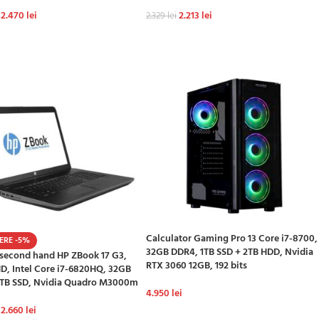
2.470
lei
2.213
lei
2.329
lei
GĂ ÎN COȘ
ADAUGĂ ÎN COȘ
Calculator Gaming Pro 13 Core i7-8700,
ERE -5%
32GB DDR4, 1TB SSD + 2TB HDD, Nvidia
second hand HP ZBook 17 G3,
RTX 3060 12GB, 192 bits
HD, Intel Core i7-6820HQ, 32GB
1TB SSD, Nvidia Quadro M3000m
4.950
lei
2.660
lei
ADAUGĂ ÎN COȘ