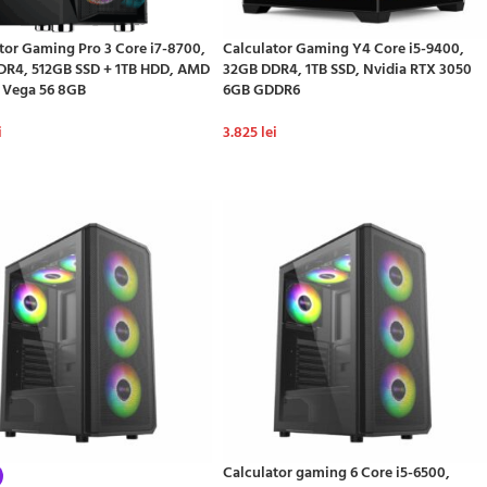
tor Gaming Pro 3 Core i7-8700,
Calculator Gaming Y4 Core i5-9400,
DR4, 512GB SSD + 1TB HDD, AMD
32GB DDR4, 1TB SSD, Nvidia RTX 3050
 Vega 56 8GB
6GB GDDR6
i
3.825
lei
GĂ ÎN COȘ
ADAUGĂ ÎN COȘ
Calculator gaming 6 Core i5-6500,