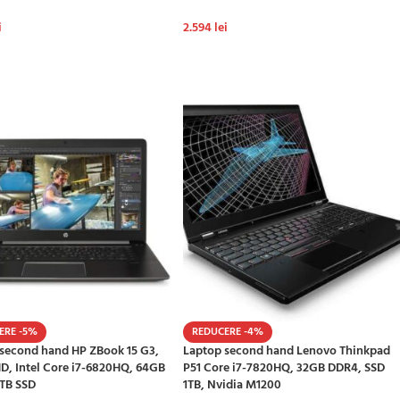
i
2.594
lei
GĂ ÎN COȘ
ADAUGĂ ÎN COȘ
ERE -5%
REDUCERE -4%
second hand HP ZBook 15 G3,
Laptop second hand Lenovo Thinkpad
HD, Intel Core i7-6820HQ, 64GB
P51 Core i7-7820HQ, 32GB DDR4, SSD
TB SSD
1TB, Nvidia M1200