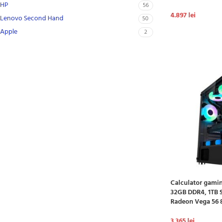
HP
56
4.897
lei
Lenovo Second Hand
50
ADAUGĂ ÎN CO
Apple
2
Calculator gamin
32GB DDR4, 1TB 
Radeon Vega 56
3.365
lei