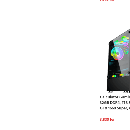
ADAUGĂ ÎN CO
Calculator Gamin
32GB DDR4, 1TB S
GTX 1660 Super,
3.839
lei
ADAUGĂ ÎN CO