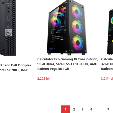
Calculator Eco Gaming 10 Core i5-6500,
Calcula
16GB DDR4, 512GB SSD + 1TB HDD, AMD
32GB D
d hand Dell Optiplex
Radeon Vega 56 8GB
Radeon
Core i7-8700T, 16GB
2.225
lei
3.214
le
ADAUGĂ ÎN COȘ
ADAU
Ș
1
2
3
4
…
7