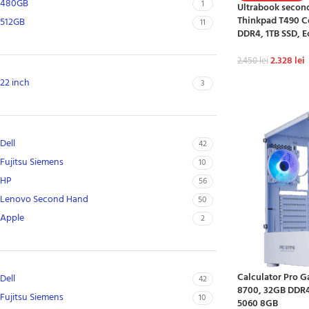
480GB
1
Ultrabook secon
Thinkpad T490 C
512GB
11
DDR4, 1TB SSD, E
2.328
lei
2.450
lei
ADAUGĂ ÎN CO
22 inch
3
Dell
42
Fujitsu Siemens
10
HP
56
Lenovo Second Hand
50
Apple
2
Calculator Pro G
Dell
42
8700, 32GB DDR4,
Fujitsu Siemens
10
5060 8GB