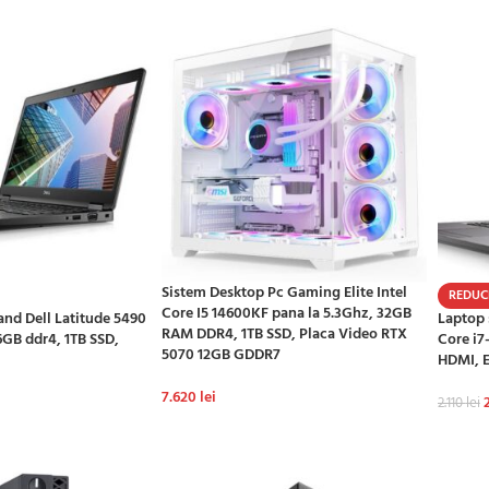
Sistem Desktop Pc Gaming Elite Intel
REDUC
Core I5 14600KF pana la 5.3Ghz, 32GB
nd Dell Latitude 5490
Laptop 
RAM DDR4, 1TB SSD, Placa Video RTX
6GB ddr4, 1TB SSD,
Core i7
5070 12GB GDDR7
HDMI, E
7.620
lei
2.110
lei
ADAUGĂ ÎN COȘ
Ș
ADAU