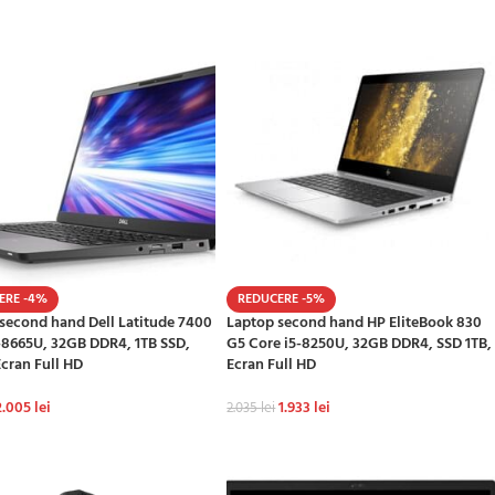
ERE -4%
REDUCERE -5%
second hand Dell Latitude 7400
Laptop second hand HP EliteBook 830
-8665U, 32GB DDR4, 1TB SSD,
G5 Core i5-8250U, 32GB DDR4, SSD 1TB,
cran Full HD
Ecran Full HD
2.005
lei
1.933
lei
2.035
lei
GĂ ÎN COȘ
ADAUGĂ ÎN COȘ