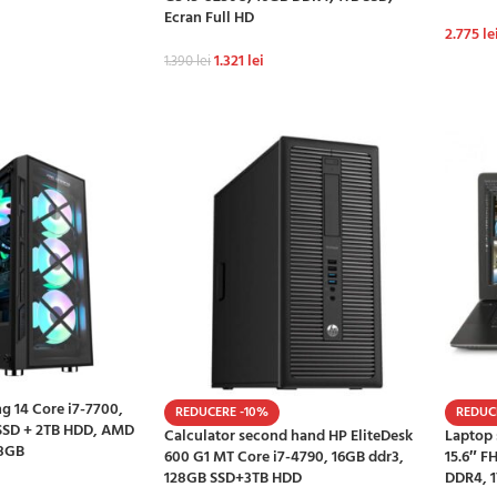
Ecran Full HD
2.775
le
1.321
lei
1.390
lei
Ș
ADAU
ADAUGĂ ÎN COȘ
g 14 Core i7-7700,
REDUCERE -10%
REDUC
SSD + 2TB HDD, AMD
Calculator second hand HP EliteDesk
Laptop 
 8GB
600 G1 MT Core i7-4790, 16GB ddr3,
15.6″ F
128GB SSD+3TB HDD
DDR4, 1