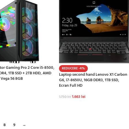
tor Gaming Pro 2 Core i5-8500,
REDUCERE -4%
DR4, 1TB SSD + 2TB HDD, AMD
Laptop second hand Lenovo X1 Carbon
 Vega 56 8GB
G6, i7-8650U, 16GB DDR3, 1TB SSD,
Ecran Full HD
i
1.663
lei
1.750
lei
GĂ ÎN COȘ
ADAUGĂ ÎN COȘ
8
9
→