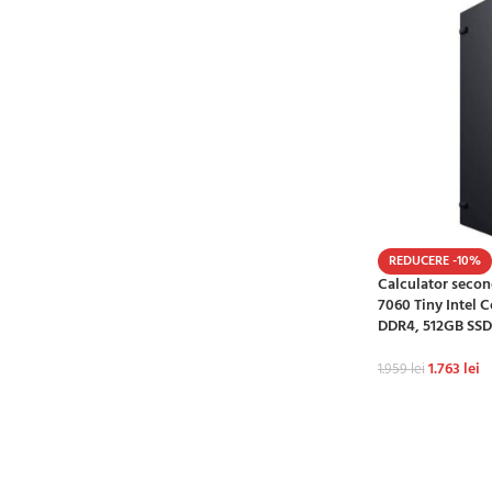
REDUCERE -10%
Calculator secon
7060 Tiny Intel 
DDR4, 512GB SSD
1.763
lei
1.959
lei
ADAUGĂ ÎN CO