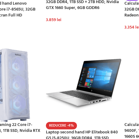
32GB DDR4, 1TB SSD + 2TB HDD, Nvidia
d hand Lenovo
Calcula
GTX 1660 Super, 6GB GDDR6
ore i7-8565U, 32GB
32GB D
cran Full HD
Radeon
3.859
lei
3.354
le
ADAUGĂ ÎN COȘ
Ș
ADAU
aming 22 Core i7-
Calcula
REDUCERE -4%
 1TB SSD, Nvidia RTX
9400F, 
Laptop second hand HP Elitebook 840
1660S 
G5 i5-8250U, 16GB DDR4, 1TB SSD,