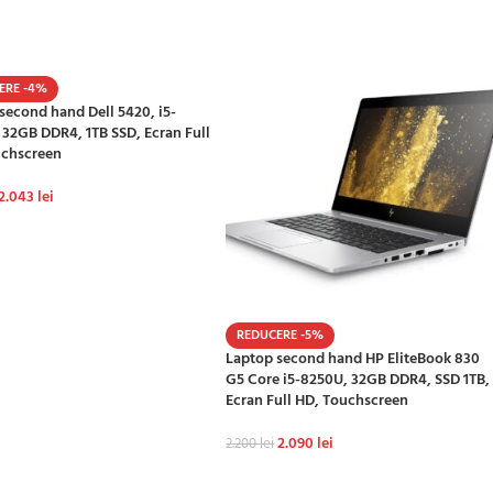
GĂ ÎN COȘ
ERE -4%
second hand Dell 5420, i5-
 32GB DDR4, 1TB SSD, Ecran Full
uchscreen
2.043
lei
GĂ ÎN COȘ
REDUCERE -5%
Laptop second hand HP EliteBook 830
G5 Core i5-8250U, 32GB DDR4, SSD 1TB,
Ecran Full HD, Touchscreen
2.090
lei
2.200
lei
ADAUGĂ ÎN COȘ