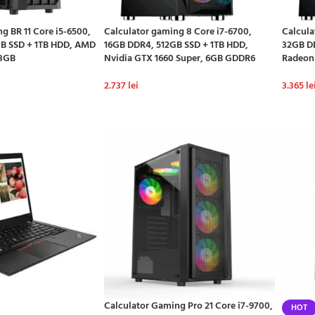
g BR 11 Core i5-6500,
Calculator gaming 8 Core i7-6700,
Calcula
B SSD + 1TB HDD, AMD
16GB DDR4, 512GB SSD + 1TB HDD,
32GB D
 8GB
Nvidia GTX 1660 Super, 6GB GDDR6
Radeon
2.737
lei
3.365
le
Ș
ADAUGĂ ÎN COȘ
ADAU
Calculator Gaming Pro 21 Core i7-9700,
HOT