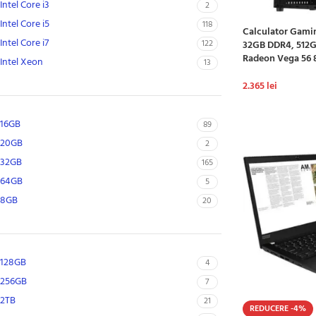
Intel Core i3
2
Intel Core i5
118
Calculator Gamin
Intel Core i7
122
32GB DDR4, 512G
Radeon Vega 56
Intel Xeon
13
2.365
lei
ADAUGĂ ÎN CO
16GB
89
20GB
2
32GB
165
64GB
5
8GB
20
128GB
4
256GB
7
2TB
21
REDUCERE -4%