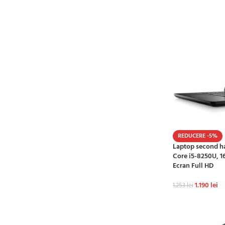
REDUCERE -5%
Laptop second ha
Core i5-8250U, 1
Ecran Full HD
1.190
lei
1.253
lei
ADAUGĂ ÎN CO