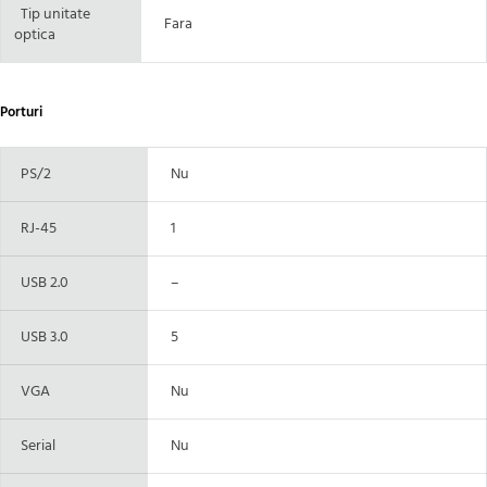
Tip unitate
Fara
optica
Porturi
PS/2
Nu
RJ-45
1
USB 2.0
–
USB 3.0
5
VGA
Nu
Serial
Nu