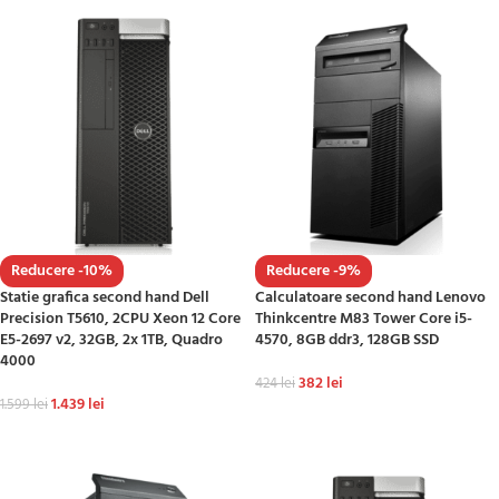
Reducere -10%
Reducere -9%
Statie grafica second hand Dell
Calculatoare second hand Lenovo
Precision T5610, 2CPU Xeon 12 Core
Thinkcentre M83 Tower Core i5-
E5-2697 v2, 32GB, 2x 1TB, Quadro
4570, 8GB ddr3, 128GB SSD
4000
382
lei
424
lei
1.439
lei
1.599
lei
ADAUGĂ ÎN COȘ
ADAUGĂ ÎN COȘ