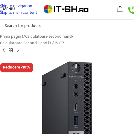
Skip to navigation
MENIU
Skip to main content
Prima pagină
/
Calculatoare second hand
/
Calculatoare Second Hand i3 / i5 / i7
Reducere -10%