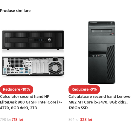
Produse similare
Reducere -10%
Reducere -9%
Calculator second hand HP
Calculatoare second hand Lenovo
EliteDesk 800 G1 SFF Intel Core i7-
M82 MT Core i5-3470, 8Gb ddr3,
4770, 8GB ddr3, 2TB
128Gb SSD
718
lei
328
lei
798
lei
364
lei
ADAUGĂ ÎN COȘ
ADAUGĂ ÎN COȘ