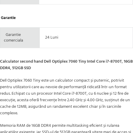
Garantie
Garantie
24 Luni
comerciala
Calculator second hand Dell Optiplex 7060 Tiny Intel Core i7-8700T, 16GB
DDR4, 512GB SSD
Dell Optiplex 7060 Tiny este un calculator compact și puternic, potrivit
pentru utilizatorii care au nevoie de performanță ridicată într-un format
redus. Echipat cu un procesor Intel Core i7-8700T, cu 6 nuclee și 12 fire de
execuție, acesta oferă frecvențe între 2.40 GHz și 4.00 GHz, susținut de un
cache de 12MB, asigurând un randament excelent chiar și în sarcinile
complexe.
Memoria RAM de 16GB DDR4 permite multitasking eficient și rularea
aplicațiilor exigente, iar SSD-ul de 512GB garantează viteze mari de acces și