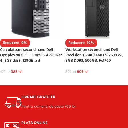
Reducere -9%
Reducere -10%
Calculatoare second hand Dell
Workstation second hand Dell
Optiplex 9020 SFF Core i5-4590 Gen
Precision T5610 Xeon E5-2609 v2,
4, 8GB ddr3, 128GB ssd
8GB DDR3, 500GB, Fx1700
383
lei
809
lei
425
lei
899
lei
ADAUGĂ ÎN COȘ
ADAUGĂ ÎN COȘ
LIVRARE GRATUITĂ
Pentru comenzi de peste 700 lei
PLATA ONLINE