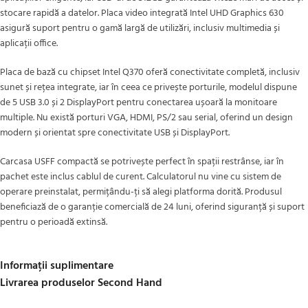
stocare rapidă a datelor. Placa video integrată Intel UHD Graphics 630
asigură suport pentru o gamă largă de utilizări, inclusiv multimedia și
aplicații office.
Placa de bază cu chipset Intel Q370 oferă conectivitate completă, inclusiv
sunet și rețea integrate, iar în ceea ce privește porturile, modelul dispune
de 5 USB 3.0 și 2 DisplayPort pentru conectarea ușoară la monitoare
multiple. Nu există porturi VGA, HDMI, PS/2 sau serial, oferind un design
modern și orientat spre conectivitate USB și DisplayPort.
Carcasa USFF compactă se potrivește perfect în spații restrânse, iar în
pachet este inclus cablul de curent. Calculatorul nu vine cu sistem de
operare preinstalat, permițându-ți să alegi platforma dorită. Produsul
beneficiază de o garanție comercială de 24 luni, oferind siguranță și suport
pentru o perioadă extinsă.
Informații suplimentare
Livrarea produselor Second Hand