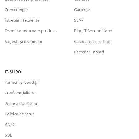
Cum cumpăr
Garanție
Întrebări frecvente
SEAP
Formular returnare produse
Blog IT Second Hand
Sugestii și reclamații
Calculatoare ieftine
Partenerii nostri
IT-SH.RO
Termeni și condiții
Confidențialitate
Politica Cookie-uri
Politica de retur
ANPC
SOL