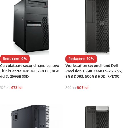
Reducere -9%
Reducere -10%
Calculatoare second hand Lenovo
Workstation second hand Dell
ThinkCentre M81 MT i7-2600, 8GB
Precision T5610 Xeon E5-2637 v2,
ddr3, 256GB SSD
8GB DDR3, 500GB HDD, Fx1700
473
lei
809
lei
525
lei
899
lei
ADAUGĂ ÎN COȘ
ADAUGĂ ÎN COȘ