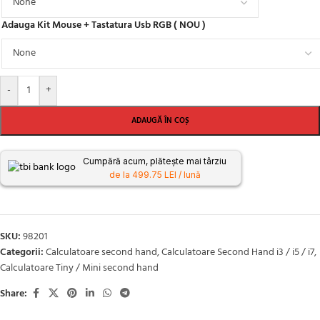
Adauga Kit Mouse + Tastatura Usb RGB ( NOU )
-
+
ADAUGĂ ÎN COȘ
Cumpără acum, plătește mai târziu
de la 499.75 LEI / lună
SKU:
98201
Categorii:
Calculatoare second hand
,
Calculatoare Second Hand i3 / i5 / i7
,
Calculatoare Tiny / Mini second hand
Share: