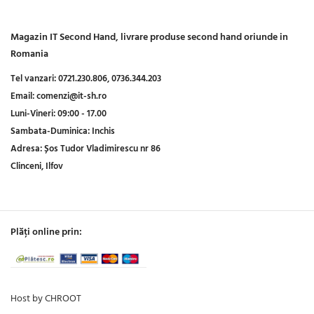
Magazin IT Second Hand, livrare produse second hand oriunde in
Romania
Tel vanzari:
0721.230.806,
0736.344.203
Email:
comenzi@it-sh.ro
Luni-Vineri:
09:00 - 17.00
Sambata-Duminica:
Inchis
Adresa:
Șos Tudor Vladimirescu nr 86
Clinceni, Ilfov
Plăți online prin:
Host by CHROOT