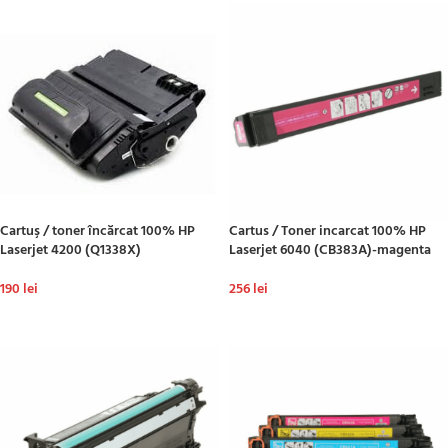
Cartuş / toner încărcat 100% HP
Cartus / Toner incarcat 100% HP
Laserjet 4200 (Q1338X)
Laserjet 6040 (CB383A)-magenta
190
lei
256
lei
ADAUGĂ ÎN COȘ
ADAUGĂ ÎN COȘ