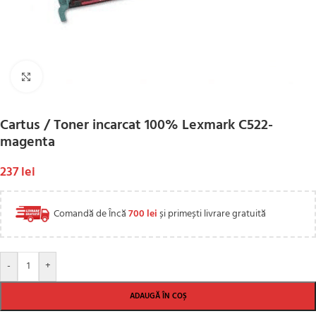
Click to enlarge
Cartus / Toner incarcat 100% Lexmark C522-
magenta
237
lei
Comandă de Încă
700
lei
și primești livrare gratuită
-
+
ADAUGĂ ÎN COȘ