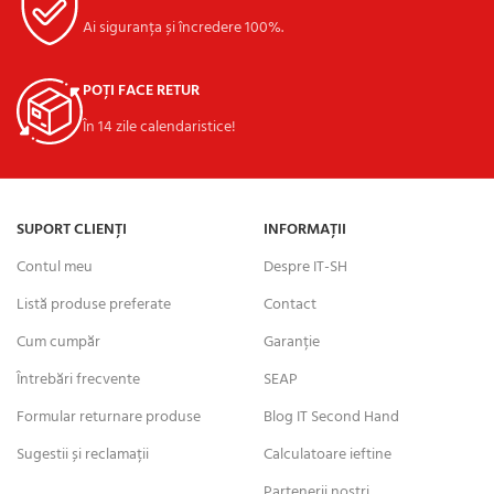
Ai siguranța și încredere 100%.
POȚI FACE RETUR
În 14 zile calendaristice!
SUPORT CLIENȚI
INFORMAȚII
Contul meu
Despre IT-SH
Listă produse preferate
Contact
Cum cumpăr
Garanție
Întrebări frecvente
SEAP
Formular returnare produse
Blog IT Second Hand
Sugestii și reclamații
Calculatoare ieftine
Partenerii nostri