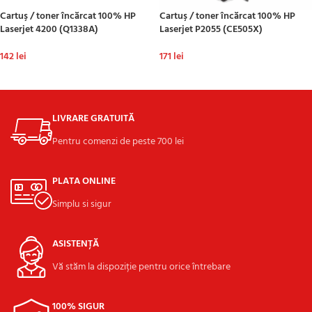
Cartuş / toner încărcat 100% HP
Cartuş / toner încărcat 100% HP
Laserjet 4200 (Q1338A)
Laserjet P2055 (CE505X)
142
lei
171
lei
ADAUGĂ ÎN COȘ
ADAUGĂ ÎN COȘ
LIVRARE GRATUITĂ
Pentru comenzi de peste 700 lei
PLATA ONLINE
Simplu si sigur
ASISTENȚĂ
Vă stăm la dispoziție pentru orice întrebare
100% SIGUR