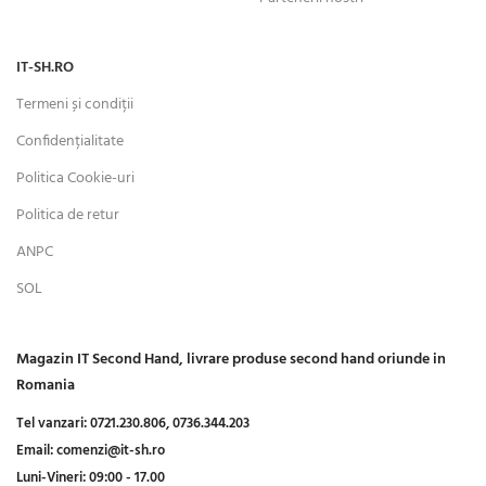
IT-SH.RO
Termeni și condiții
Confidențialitate
Politica Cookie-uri
Politica de retur
ANPC
SOL
Magazin IT Second Hand, livrare produse second hand oriunde in
Romania
Tel vanzari:
0721.230.806,
0736.344.203
Email:
comenzi@it-sh.ro
Luni-Vineri:
09:00 - 17.00