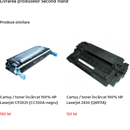
Livrarea produselor Second Hand
Produse similare
Cartuş / toner încărcat 100% HP
Cartuş / toner încărcat 100% HP
Laserjet CP2025 (CC530A-negru)
Laserjet 2430 (Q6511A)
142
lei
123
lei
ADAUGĂ ÎN COȘ
ADAUGĂ ÎN COȘ