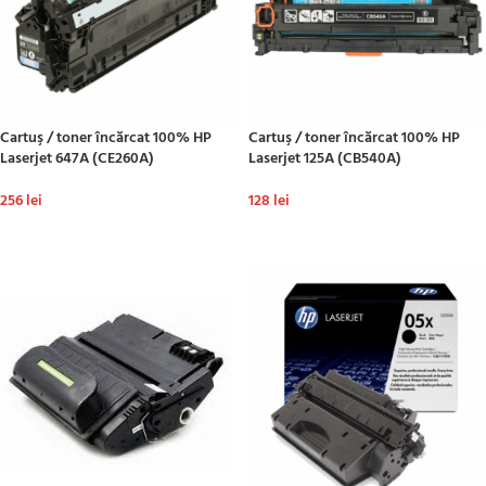
Cartuş / toner încărcat 100% HP
Cartuş / toner încărcat 100% HP
Laserjet 647A (CE260A)
Laserjet 125A (CB540A)
256
lei
128
lei
ADAUGĂ ÎN COȘ
ADAUGĂ ÎN COȘ