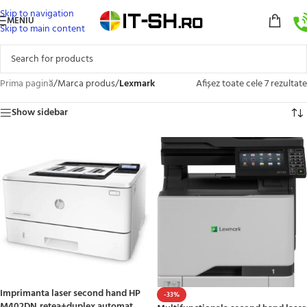
Skip to navigation
MENIU
Skip to main content
Prima pagină
/
Marca produs
/
Lexmark
Afișez toate cele 7 rezultate
Show sidebar
Imprimanta laser second hand HP
-33%
M402DN,retea+duplex automat