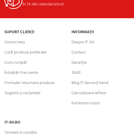
În 14 zile calendaristice!
SUPORT CLIENȚI
INFORMAȚII
Contul meu
Despre IT-SH
Listă produse preferate
Contact
Cum cumpăr
Garanție
Întrebări frecvente
SEAP
Formular returnare produse
Blog IT Second Hand
Sugestii și reclamații
Calculatoare ieftine
Partenerii nostri
IT-SH.RO
Termeni și condiții