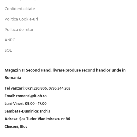
Confidențialitate
Politica Cookie-uri
Politica de retur
ANPC
SOL
Magazin IT Second Hand, livrare produse second hand oriunde in
Romania
Tel vanzari:
0721.230.806,
0736.344.203
Email:
comenzi@it-sh.ro
Luni-Vineri:
09:00 - 17.00
Sambata-Duminica:
Inchis
Adresa:
Șos Tudor Vladimirescu nr 86
Clinceni, Ilfov