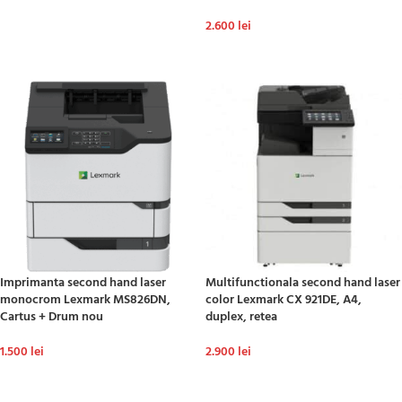
ADAUGĂ ÎN COȘ
2.600
lei
ADAUGĂ ÎN COȘ
Imprimanta second hand laser
Multifunctionala second hand laser
monocrom Lexmark MS826DN,
color Lexmark CX 921DE, A4,
Cartus + Drum nou
duplex, retea
1.500
lei
2.900
lei
ADAUGĂ ÎN COȘ
ADAUGĂ ÎN COȘ