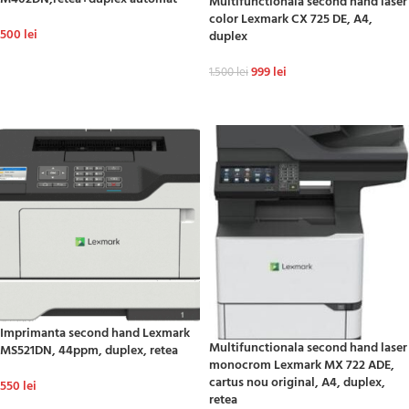
Multifunctionala second hand laser
color Lexmark CX 725 DE, A4,
500
lei
duplex
ADAUGĂ ÎN COȘ
999
lei
1.500
lei
ADAUGĂ ÎN COȘ
Imprimanta second hand Lexmark
Multifunctionala second hand laser
MS521DN, 44ppm, duplex, retea
monocrom Lexmark MX 722 ADE,
cartus nou original, A4, duplex,
550
lei
retea